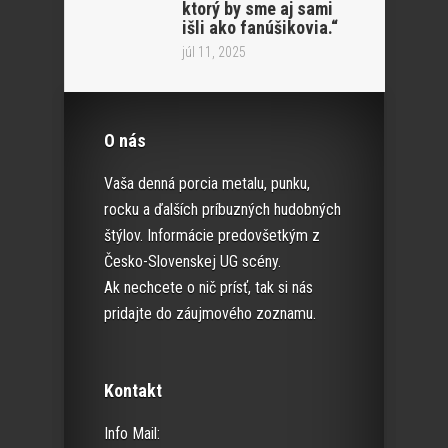
ktorý by sme aj sami
išli ako fanúšikovia.“
júl 11, 2025
O nás
Vaša denná porcia metalu, punku,
rocku a ďalších príbuzných hudobných
štýlov. Informácie predovšetkým z
Česko-Slovenskej UG scény.
Ak nechcete o nič prísť, tak si nás
pridajte do záujmového zoznamu.
Kontakt
Info Mail: