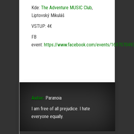
Kde:
The Adventure MUSIC Club
,
Liptovský Mikuláš
VSTUP: 4€
FB
event:
https://www.facebook.com/events/169707049
Autor:
Paranoia
I am free of all prejudice. I hate
everyone equally.