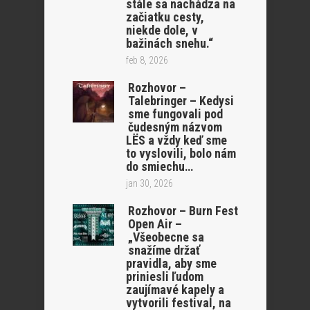
stále sa nachádza na
začiatku cesty,
niekde dole, v
bažinách snehu.“
feb 8, 2026
Rozhovor –
Talebringer – Kedysi
sme fungovali pod
čudesným názvom
LËS a vždy keď sme
to vyslovili, bolo nám
do smiechu…
jan 30, 2026
Rozhovor – Burn Fest
Open Air –
„Všeobecne sa
snažíme držať
pravidla, aby sme
priniesli ľudom
zaujímavé kapely a
vytvorili festival, na