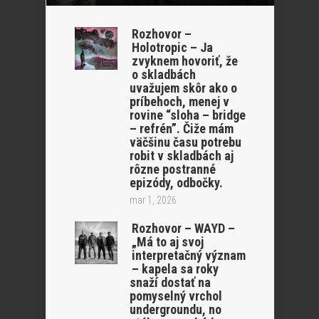
Rozhovor –
Holotropic – Ja
zvyknem hovoriť, že
o skladbách
uvažujem skôr ako o
príbehoch, menej v
rovine “sloha – bridge
– refrén”. Čiže mám
väčšinu času potrebu
robit v skladbách aj
rôzne postranné
epizódy, odbočky.
mar 1, 2026
Rozhovor – WAYD –
„Má to aj svoj
interpretačný význam
– kapela sa roky
snaží dostať na
pomyselný vrchol
undergroundu, no