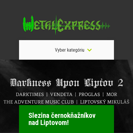
Vyber kategóriu
Slezina černokňažníkov
nad Liptovom!