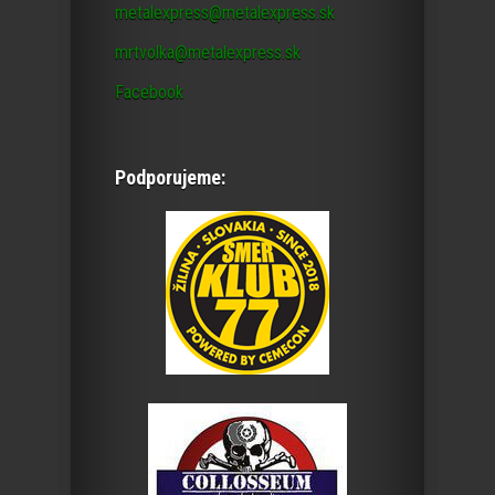
metalexpress@metalexpress.sk
mrtvolka@metalexpress.sk
Facebook
Podporujeme: