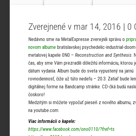
Zverejnené v mar 14, 2016 |
0
Nedávno sme na MetalExpresse zverejnili správu o
prip
novom albume
bratislavskej psychedelic-industrial-doom
metalovej kapele 0N0 –
Reconstruction and Synthesis
. 
čas, aby sme Vám prezradili dôležitú informáciu, ktorou 
dátum vydania. Album bude do sveta vypustený na jarnú
rovnodennosť, čiže už túto nedeľu – 20.3. Zatiaľ bude len
digitálnej forme na Bandcamp stránke. CD-čká budú nasl
čoskoro!
Medzitým si môžete vypočuť pieseň z nového albumu, z
na youtube.com.
Viac informácii o kapele:
https://www.facebook.com/ono0110/?fref=ts