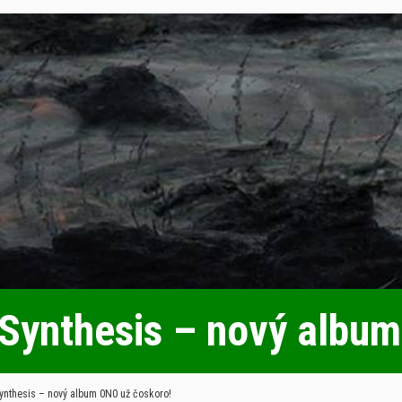
 Synthesis – nový album
ynthesis – nový album 0N0 už čoskoro!