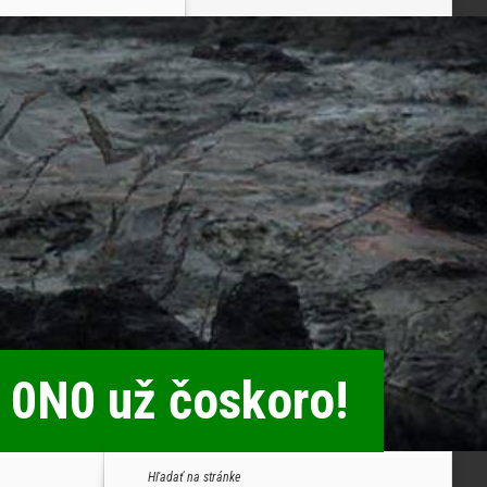
 0N0 už čoskoro!
Hľadať na stránke