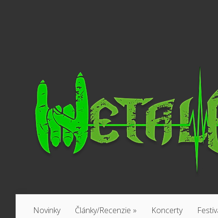
Novinky
Články/Recenzie
»
Koncerty
Festiv