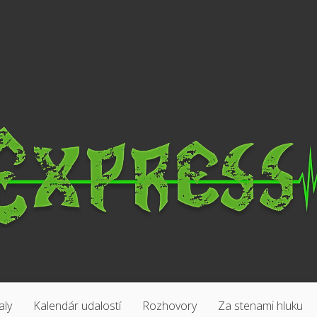
aly
Kalendár udalostí
Rozhovory
Za stenami hluku