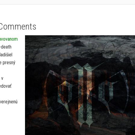
 Comments
ravovanom
-death
Nadišiel
je presný
 v
edovať
verejnenú