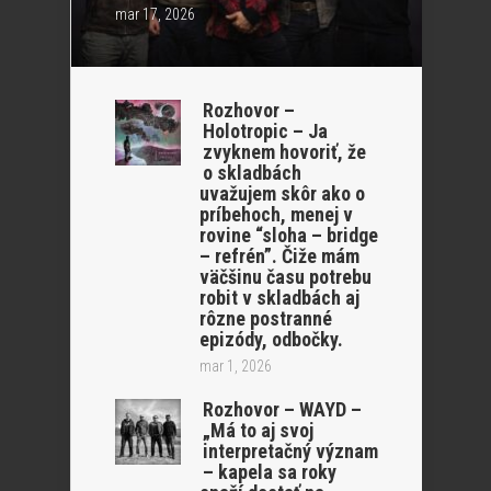
mar 17, 2026
Rozhovor –
Holotropic – Ja
zvyknem hovoriť, že
o skladbách
uvažujem skôr ako o
príbehoch, menej v
rovine “sloha – bridge
– refrén”. Čiže mám
väčšinu času potrebu
robit v skladbách aj
rôzne postranné
epizódy, odbočky.
mar 1, 2026
Rozhovor – WAYD –
„Má to aj svoj
interpretačný význam
– kapela sa roky