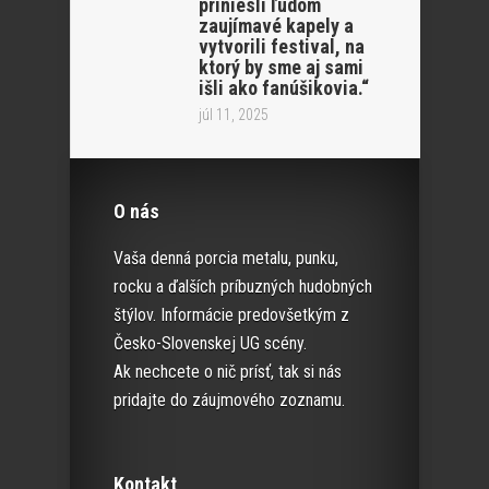
priniesli ľudom
zaujímavé kapely a
vytvorili festival, na
ktorý by sme aj sami
išli ako fanúšikovia.“
júl 11, 2025
O nás
Vaša denná porcia metalu, punku,
rocku a ďalších príbuzných hudobných
štýlov. Informácie predovšetkým z
Česko-Slovenskej UG scény.
Ak nechcete o nič prísť, tak si nás
pridajte do záujmového zoznamu.
Kontakt