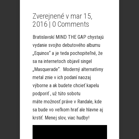
Zverejnené v mar 15,
2016 |
0 Comments
Bratislavskí MIND THE GAP chystajú
vydanie svojho debutového albumu
„Equinox“ a je teda pochopiteľné, že
sa na internetoch objavil singel
„Masquerade“. Moderný alternatívny
metal znie v ich podaní naozaj
výborne a ak budete chcieť kapelu
podporiť , už túto sobotu
máte možnosť práve v Randale, kde
sa bude vo veľkom hrať ale hlavne aj
krstiť. Menej slov, viac hudby!