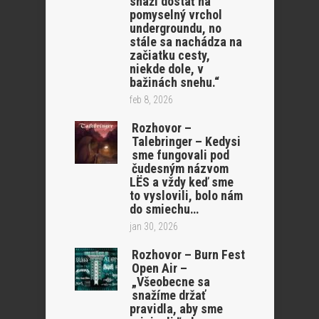
snaží dostať na
pomyselný vrchol
undergroundu, no
stále sa nachádza na
začiatku cesty,
niekde dole, v
bažinách snehu.“
feb 8, 2026
Rozhovor –
Talebringer – Kedysi
sme fungovali pod
čudesným názvom
LËS a vždy keď sme
to vyslovili, bolo nám
do smiechu…
jan 30, 2026
Rozhovor – Burn Fest
Open Air –
„Všeobecne sa
snažíme držať
pravidla, aby sme