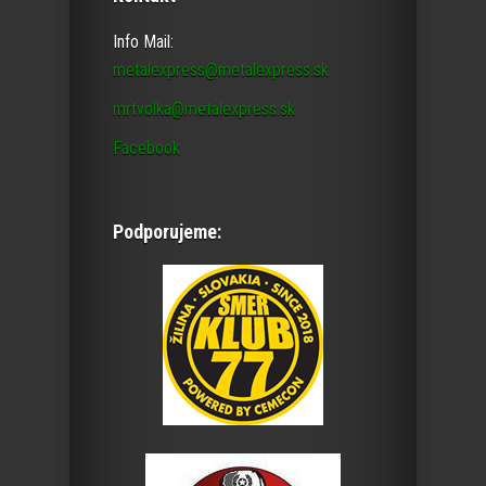
Info Mail:
metalexpress@metalexpress.sk
mrtvolka@metalexpress.sk
Facebook
Podporujeme: