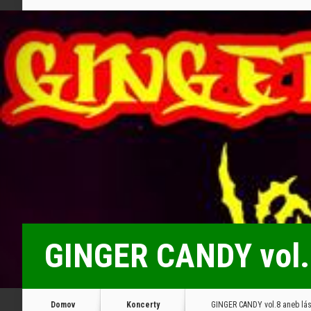
GINGER CANDY vol.8 
Domov
Koncerty
GINGER CANDY vol.8 aneb lásk