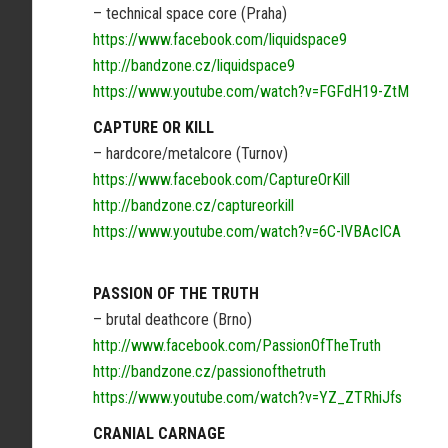
– technical space core (Praha)
https://www.facebook.com/liquidspace9
http://bandzone.cz/liquidspace9
https://www.youtube.com/watch?v=FGFdH19-ZtM
CAPTURE OR KILL
– hardcore/metalcore (Turnov)
https://www.facebook.com/CaptureOrKill
http://bandzone.cz/captureorkill
https://www.youtube.com/watch?v=6C-lVBAcICA
PASSION OF THE TRUTH
– brutal deathcore (Brno)
http://www.facebook.com/PassionOfTheTruth
http://bandzone.cz/passionofthetruth
https://www.youtube.com/watch?v=YZ_ZTRhiJfs
CRANIAL CARNAGE