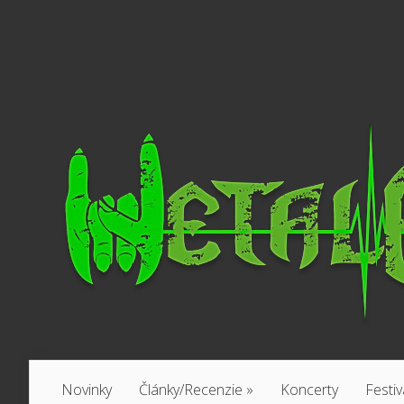
Novinky
Články/Recenzie
»
Koncerty
Festiv