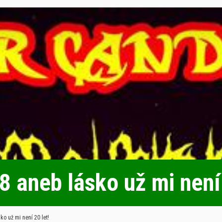
aneb lásko už mi není 
o už mi není 20 let!