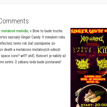
 Comments
k metalové melódie
, v Brne to bude trochu
certov nazvaný Ginger Candy. V minulom roku
y Infected, tento rok žiaľ zastúpenie zo
kov death a metalcore metalových odnoží
, space core? wtf? atď). Koncert je nabitý až
ými setmi. O zábavu teda bude postarané!