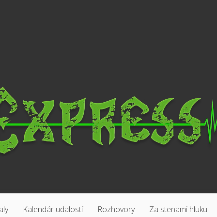
aly
Kalendár udalostí
Rozhovory
Za stenami hluku