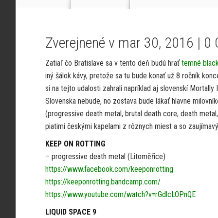
Zverejnené v mar 30, 2016 |
0
Zatiaľ čo Bratislave sa v tento deň budú hrať
temné blac
iný šálok kávy, pretože sa tu bude konať už 8 ročník kon
si na tejto udalosti zahrali napríklad aj slovenskí Mortall
Slovenska nebude, no zostava bude lákať hlavne milovní
(progressive death metal, brutal death core, death metal
piatimi českými kapelami z rôznych miest a so zaujímav
KEEP ON ROTTING
– progressive death metal (Litoměřice)
https://www.facebook.com/keeponrotting
https://keeponrotting.bandcamp.com/
https://www.youtube.com/watch?v=rGdlcLOPnQE
LIQUID SPACE 9