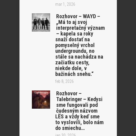
mar 1, 2026
Rozhovor – WAYD –
„Má to aj svoj
interpretačný význam
– kapela sa roky
snaží dostať na
pomyselný vrchol
undergroundu, no
stále sa nachádza na
začiatku cesty,
niekde dole, v
bažinách snehu.“
feb 8, 2026
Rozhovor –
Talebringer – Kedysi
sme fungovali pod
čudesným názvom
LËS a vždy keď sme
to vyslovili, bolo nám
do smiechu…
jan 30, 2026