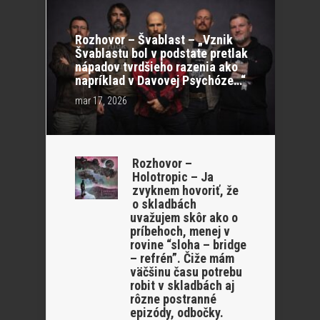
Rozhovor – Švablast – „Vznik
Švablastu bol v podstate pretlak
nápadov tvrdšieho razenia ako
napríklad v Davovej Psychóze…“
mar 17, 2026
Rozhovor –
Holotropic – Ja
zvyknem hovoriť, že
o skladbách
uvažujem skôr ako o
príbehoch, menej v
rovine “sloha – bridge
– refrén”. Čiže mám
väčšinu času potrebu
robit v skladbách aj
rôzne postranné
epizódy, odbočky.