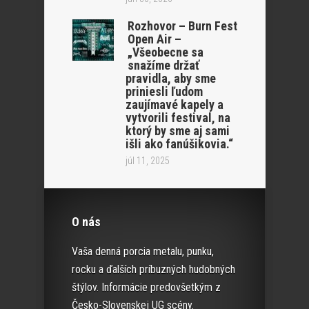
Rozhovor – Burn Fest
Open Air –
„Všeobecne sa
snažíme držať
pravidla, aby sme
priniesli ľudom
zaujímavé kapely a
vytvorili festival, na
ktorý by sme aj sami
išli ako fanúšikovia.“
júl 11, 2025
O nás
Vaša denná porcia metalu, punku,
rocku a ďalších príbuzných hudobných
štýlov. Informácie predovšetkým z
Česko-Slovenskej UG scény.