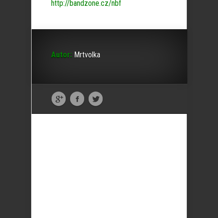
http://bandzone.cz/nbf
Autor:
Mrtvolka