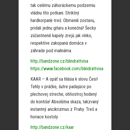
tak celému záhoráckemu podzemiu
vládnu títo potkani. Striktný
hardkorpank-treš. Obmenili zostavu,
pridali jednu gitaru a konečná! Šecky
zúčastnené kapely zrejú jak vínko,
respektíve zakopaná domáca v
záhrade pod malináma.
http://bandzone.cz/blindrattvisa
https://www.facebook.com/blindrattvisa
KAAR – A opäť sa hlásia k slovu Česi!
Tehly v práčke, šutre padajúce po
plechovej streche, ohňostroj hodený
do kontiša! Absolútna skaza, takzvaný
instantný ancikrizmus z Prahy. Treš a
horiace kostoly.
http://bandzone.cz/kaar