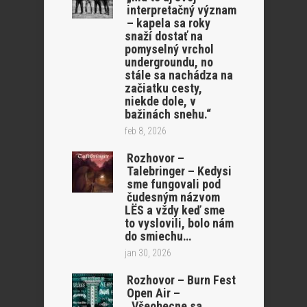
interpretačný význam
– kapela sa roky
snaží dostať na
pomyselný vrchol
undergroundu, no
stále sa nachádza na
začiatku cesty,
niekde dole, v
bažinách snehu.“
feb 8, 2026
Rozhovor –
Talebringer – Kedysi
sme fungovali pod
čudesným názvom
LËS a vždy keď sme
to vyslovili, bolo nám
do smiechu…
jan 30, 2026
Rozhovor – Burn Fest
Open Air –
„Všeobecne sa