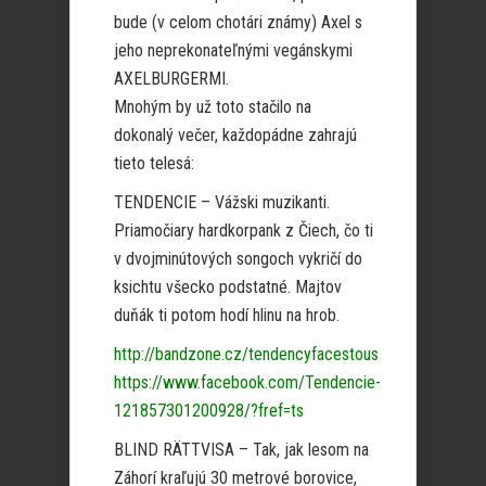
bude (v celom chotári známy) Axel s
jeho neprekonateľnými vegánskymi
AXELBURGERMI.
Mnohým by už toto stačilo na
dokonalý večer, každopádne zahrajú
tieto telesá:
TENDENCIE – Vážski muzikanti.
Priamočiary hardkorpank z Čiech, čo ti
v dvojminútových songoch vykričí do
ksichtu všecko podstatné. Majtov
duňák ti potom hodí hlinu na hrob.
http://bandzone.cz/tendencyfacestous
https://www.facebook.com/Tendencie-
121857301200928/?fref=ts
BLIND RÄTTVISA – Tak, jak lesom na
Záhorí kraľujú 30 metrové borovice,