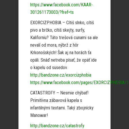
https://www.facebook.com/KAAR-
301261173003/?fref=ts
EXORCIZPHOBIA – Cítiš slnko, cítiš
pivo a brčko, cítiš skejty, surfy,
Kaliforniu? Táto trešová cunami sa ale
nevalí od mora, nýbrž z hôr
Krkonošských! Šak aj na horách ťa
opáli. Snáď netreba písať, že opäť ide
o kapelu od susedov.
http://bandzone.cz/exorcizphobia
https://www.facebook.com/pages/EXORCIZPHOBIA/
CATASTROFY – Nesmie chýbať!
Primitívna zábavová kapela s
infantilnými textami. Taký zbojnícky
Manowar!
http://bandzone.cz/catastrofy