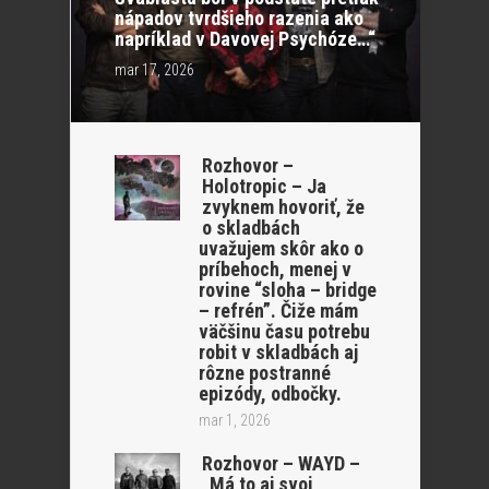
nápadov tvrdšieho razenia ako
napríklad v Davovej Psychóze…“
mar 17, 2026
Rozhovor –
Holotropic – Ja
zvyknem hovoriť, že
o skladbách
uvažujem skôr ako o
príbehoch, menej v
rovine “sloha – bridge
– refrén”. Čiže mám
väčšinu času potrebu
robit v skladbách aj
rôzne postranné
epizódy, odbočky.
mar 1, 2026
Rozhovor – WAYD –
„Má to aj svoj