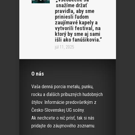
snažíme držať
pravidla, aby sme
priniesli ľudom
zaujímavé kapely a
vytvorili festival, na
ktorý by sme aj sami
išli ako fanúšikovia.“
júl 11, 2025
O nás
Vaša denná porcia metalu, punku,
rocku a ďalších príbuzných hudobných
štýlov. Informácie predovšetkým z
Česko-Slovenskej UG scény.
Ak nechcete o nič prísť, tak si nás
pridajte do záujmového zoznamu.