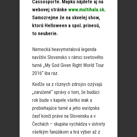
Cassosporte. Mapku nájdete aj na
webovej stránke
www.multihala.sk
.
Samozrejme že na skvelej show,
ktorú Helloween a spol. prinesú,
to neuberie.
Nemecká heavymetalová legenda
navštívi Slovensko v rámci svetového
turné „My God Given Right World Tour
2016“ iba raz.
Keďže sa z rôznych zdrojov ozývajú
„zaručené“ správy o tom, že budúci
rok bude v kapele všetko inak a
prebiehajúce turné a jeho európska
časť končí práve na Slovensku a v
Čechách – skupina vychádza v ústrety
všetkým fanúšikom a hrá výber až z