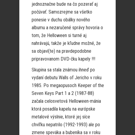
jednoznačne bude na čo pozerať aj
počúvať. Samozrejme sa všetko
ponesie v duchu obálky nového
albumu a nezaručené správy hovoria o
tom, že Helloween si turné aj
nahrávajú, takže je kľudne možné, že
sa objaví(te) na pravdepodobne
pripravovanom DVD-čku kapely !!!
Skupina sa stala známou ihneď po
vydaní debutu Walls of Jericho v roku
1985. Po megaopusoch Keeper of the
Seven Keys Part 1 a 2 (1987-88)
začala celosvetová Helloween-mánia
ktorá posadila kapelu na európske
metalové výslnie, ktoré jej síce
chvíľku nepatrilo (1992-1993) ale po
zmene speváka a bubeníka sa v roku