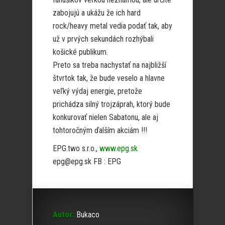
zabojujú a ukážu že ich hard
rock/heavy metal vedia podať tak, aby
už v prvých sekundách rozhýbali
košické publikum.
Preto sa treba nachystať na najbližší
štvrtok tak, že bude veselo a hlavne
veľký výdaj energie, pretože
prichádza silný trojzáprah, ktorý bude
konkurovať nielen Sabatonu, ale aj
tohtoročným ďalším akciám !!!
EPG.two s.r.o.,
www.epg.sk
epg@epg.sk FB : EPG
Autor:
Bukaco