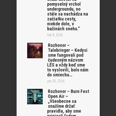
pomyselný vrchol
undergroundu, no
stále sa nachádza na
začiatku cesty,
niekde dole, v
bažinách snehu.“
feb 8, 2026
Rozhovor –
Talebringer – Kedysi
sme fungovali pod
čudesným názvom
LËS a vždy keď sme
to vyslovili, bolo nám
do smiechu…
jan 30, 2026
Rozhovor – Burn Fest
Open Air –
„Všeobecne sa
snažíme držať
pravidla, aby sme
priniesli ľudom