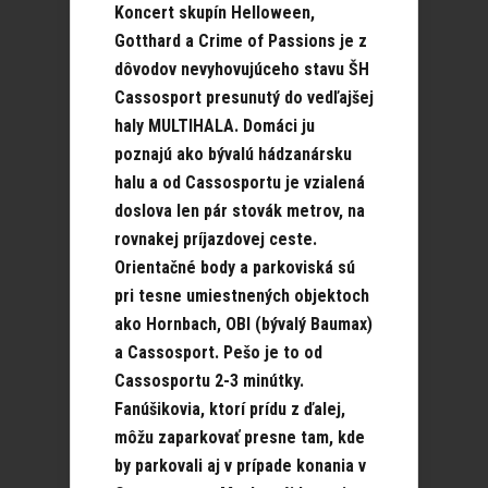
Koncert skupín Helloween,
Gotthard a Crime of Passions je z
dôvodov nevyhovujúceho stavu ŠH
Cassosport presunutý do vedľajšej
haly MULTIHALA. Domáci ju
poznajú ako bývalú hádzanársku
halu a od Cassosportu je vzialená
doslova len pár stovák metrov, na
rovnakej príjazdovej ceste.
Orientačné body a parkoviská sú
pri tesne umiestnených objektoch
ako Hornbach, OBI (bývalý Baumax)
a Cassosport. Pešo je to od
Cassosportu 2-3 minútky.
Fanúšikovia, ktorí prídu z ďalej,
môžu zaparkovať presne tam, kde
by parkovali aj v prípade konania v