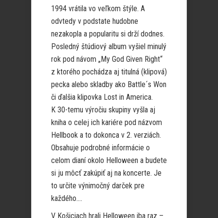
1994 vrátila vo veľkom štýle. A
odvtedy v podstate hudobne
nezakopla a popularitu si drží dodnes.
Posledný štúdiový album vyšiel minulý
rok pod návom „My God Given Right“
z ktorého pochádza aj titulná (klipová)
pecka alebo skladby ako Battle´s Won
či ďalšia klipovka Lost in America.
K 30-temu výročiu skupiny vyšla aj
kniha o celej ich kariére pod názvom
Hellbook a to dokonca v 2. verziách.
Obsahuje podrobné informácie o
celom dianí okolo Helloween a budete
si ju môcť zakúpiť aj na koncerte. Je
to určite výnimočný darček pre
každého….
V Košiciach hrali Helloween iba raz –