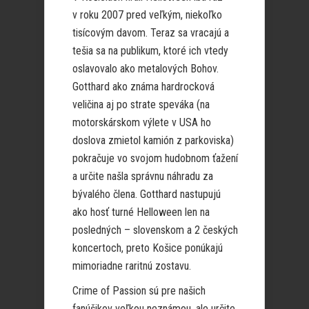
v roku 2007 pred veľkým, niekoľko
tisícovým davom. Teraz sa vracajú a
tešia sa na publikum, ktoré ich vtedy
oslavovalo ako metalových Bohov.
Gotthard ako známa hardrocková
veličina aj po strate speváka (na
motorskárskom výlete v USA ho
doslova zmietol kamión z parkoviska)
pokračuje vo svojom hudobnom ťažení
a určite našla správnu náhradu za
bývalého člena. Gotthard nastupujú
ako hosť turné Helloween len na
posledných – slovenskom a 2 českých
koncertoch, preto Košice ponúkajú
mimoriadne raritnú zostavu.
Crime of Passion sú pre našich
fanúšikov veľkou neznámou, ale určite