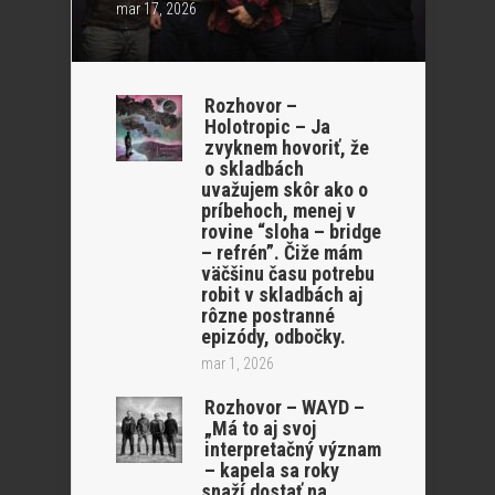
mar 17, 2026
Rozhovor –
Holotropic – Ja
zvyknem hovoriť, že
o skladbách
uvažujem skôr ako o
príbehoch, menej v
rovine “sloha – bridge
– refrén”. Čiže mám
väčšinu času potrebu
robit v skladbách aj
rôzne postranné
epizódy, odbočky.
mar 1, 2026
Rozhovor – WAYD –
„Má to aj svoj
interpretačný význam
– kapela sa roky
snaží dostať na