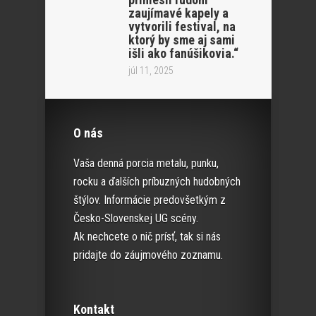
zaujímavé kapely a
vytvorili festival, na
ktorý by sme aj sami
išli ako fanúšikovia.“
júl 11, 2025
O nás
Vaša denná porcia metalu, punku,
rocku a ďalších príbuzných hudobných
štýlov. Informácie predovšetkým z
Česko-Slovenskej UG scény.
Ak nechcete o nič prísť, tak si nás
pridajte do záujmového zoznamu.
Kontakt