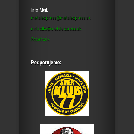
Info Mail:
metalexpress@metalexpress.sk
mrtvolka@metalexpress.sk
Facebook
Podporujeme: