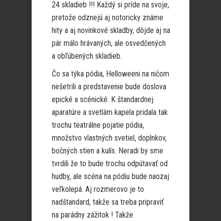
24 skladieb !!! Každý si príde na svoje,
pretože odznejú aj notoricky známe
hity a aj novinkové skladby, dôjde aj na
pár málo hrávaných, ale osvedčených
a obľúbených skladieb.
Čo sa týka pódia, Helloweeni na ničom
nešetrili a predstavenie bude doslova
epické a scénické. K štandardnej
aparatúre a svetlám kapela pridala tak
trochu teatrálne pojatie pódia,
množstvo vlastných svetiel, doplnkov,
bočných stien a kulís. Neradi by sme
tvrdili že to bude trochu odpútavať od
hudby, ale scéna na pódiu bude naozaj
veľkolepá. Aj rozmerovo je to
nadštandard, takže sa treba pripraviť
na parádny zážitok ! Takže