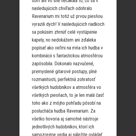
som ani vo sne nečakala to, čo sa v
nasledujúcich chvíľach odohralo.
Ravenarium mi totiž už prvou piesňou
vyrazili dych! V nasledujúcich riadkoch
sa pokúsim zhrnúť celé vystúpenie
kapely, no nedokážem ani zďaleka
popísať ako veľmi na mňa ich hudba v
kombinácii s fantastickou atmosférou
zapôsobila. Dokonalo nazvučené,
premyslené gitarové postupy, plné
rozmanitosti, perfektná zohratosť
všetkých hudobníkov a atmosféra vo
všetkých piesňach, to je len malá časť
toho ako z môjho pohľadu pôsobí na
poslucháča hudba Ravenarium. Za
všetko hovoria aj samotné nástroje
jednotlivých hudobníkov, ktorí ich
samozrejme vedia aj náležite ovládať