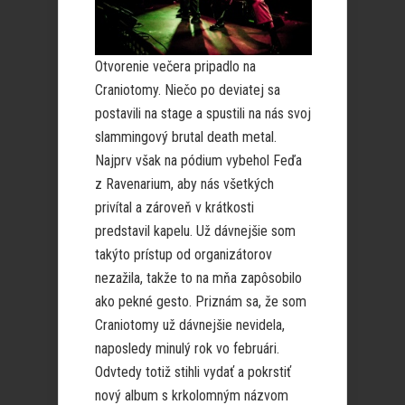
Otvorenie večera pripadlo na
Craniotomy. Niečo po deviatej sa
postavili na stage a spustili na nás svoj
slammingový brutal death metal.
Najprv však na pódium vybehol Feďa
z Ravenarium, aby nás všetkých
privítal a zároveň v krátkosti
predstavil kapelu. Už dávnejšie som
takýto prístup od organizátorov
nezažila, takže to na mňa zapôsobilo
ako pekné gesto. Priznám sa, že som
Craniotomy už dávnejšie nevidela,
naposledy minulý rok vo februári.
Odvtedy totiž stihli vydať a pokrstiť
nový album s krkolomným názvom