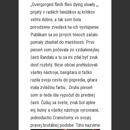
„Overgorged flesh flies dying slowly „,
prijatý v radách fanúšikov aj kritikov
veľmi dobre, a tak som bola
prirodzene zvedavá na ich vystúpenie.
Publikum sa po prvých tónoch začalo
pomaly zbiehať do miestnosti. Prvú
pieseň som počúvala zo vzdialenejšej
časti Randalu a tu sa mi zdal byť zvuk
dosť rozbitý. Bicie občas prehlušovali
všetky nástroje, basgitara si ťažko
razila svoju cestu do popredia, gitara
mala zvláštnu farbu….Druhú pieseň
som si teda išla vypočuť do prednej
časti. Čuduj sa svete, zvuk bol úplne
iný, hutný a všetky nástroje vyrovnané,
jednoducho Craniotomy vo svojej
pravej brutálnej podobe.
Táto nazvime