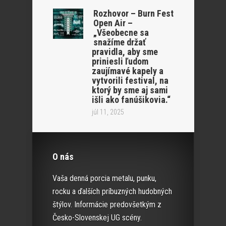
Rozhovor – Burn Fest
Open Air –
„Všeobecne sa
snažíme držať
pravidla, aby sme
priniesli ľudom
zaujímavé kapely a
vytvorili festival, na
ktorý by sme aj sami
išli ako fanúšikovia.“
júl 11, 2025
O nás
Vaša denná porcia metalu, punku,
rocku a ďalších príbuzných hudobných
štýlov. Informácie predovšetkým z
Česko-Slovenskej UG scény.