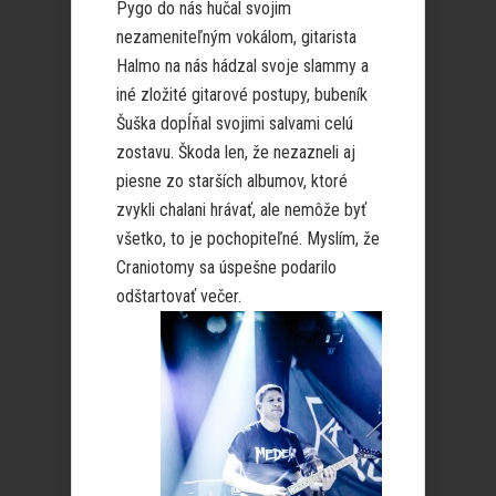
Pygo do nás hučal svojim
nezameniteľným vokálom, gitarista
Halmo na nás hádzal svoje slammy a
iné zložité gitarové postupy, bubeník
Šuška dopĺňal svojimi salvami celú
zostavu. Škoda len, že nezazneli aj
piesne zo starších albumov, ktoré
zvykli chalani hrávať, ale nemôže byť
všetko, to je pochopiteľné. Myslím, že
Craniotomy sa úspešne podarilo
odštartovať večer.