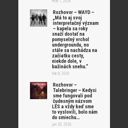
mar 1, 2026
Rozhovor – WAYD –
„Má to aj svoj
interpretačný význam
– kapela sa roky
snaží dostať na
pomyselný vrchol
undergroundu, no
stále sa nachádza na
začiatku cesty,
niekde dole, v
bažinách snehu.“
feb 8, 2026
Rozhovor –
Talebringer – Kedysi
sme fungovali pod
čudesným názvom
LËS a vždy keď sme
to vyslovili, bolo nám
do smiechu…
jan 30, 2026