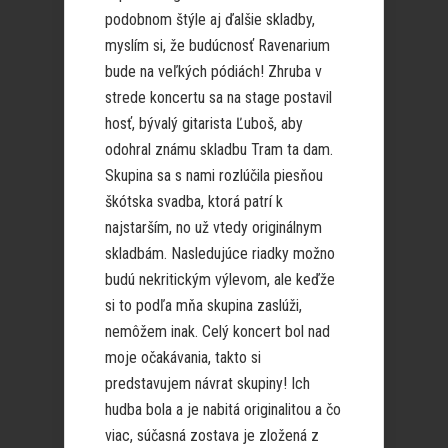
podobnom štýle aj ďalšie skladby,
myslím si, že budúcnosť Ravenarium
bude na veľkých pódiách! Zhruba v
strede koncertu sa na stage postavil
hosť, bývalý gitarista Ľuboš, aby
odohral známu skladbu Tram ta dam.
Skupina sa s nami rozlúčila piesňou
škótska svadba, ktorá patrí k
najstarším, no už vtedy originálnym
skladbám. Nasledujúce riadky možno
budú nekritickým výlevom, ale keďže
si to podľa mňa skupina zaslúži,
nemôžem inak. Celý koncert bol nad
moje očakávania, takto si
predstavujem návrat skupiny! Ich
hudba bola a je nabitá originalitou a čo
viac, súčasná zostava je zložená z