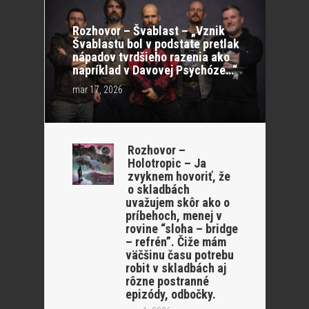
Rozhovor – Švablast – „Vznik
Švablastu bol v podstate pretlak
nápadov tvrdšieho razenia ako
napríklad v Davovej Psychóze…“
mar 17, 2026
Rozhovor –
Holotropic – Ja
zvyknem hovoriť, že
o skladbách
uvažujem skôr ako o
príbehoch, menej v
rovine “sloha – bridge
– refrén”. Čiže mám
väčšinu času potrebu
robit v skladbách aj
rôzne postranné
epizódy, odbočky.