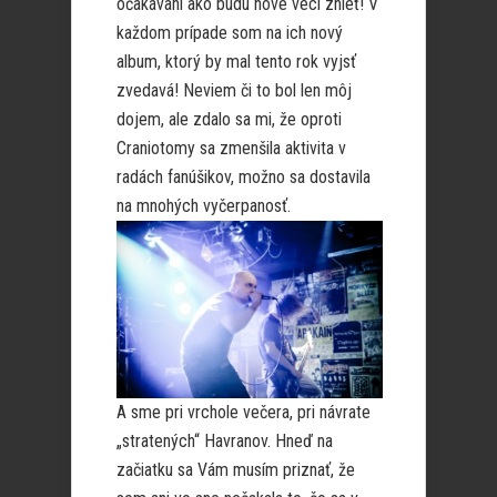
očakávaní ako budú nové veci znieť! V
každom prípade som na ich nový
album, ktorý by mal tento rok vyjsť
zvedavá! Neviem či to bol len môj
dojem, ale zdalo sa mi, že oproti
Craniotomy sa zmenšila aktivita v
radách fanúšikov, možno sa dostavila
na mnohých vyčerpanosť.
A sme pri vrchole večera, pri návrate
„stratených“ Havranov. Hneď na
začiatku sa Vám musím priznať, že