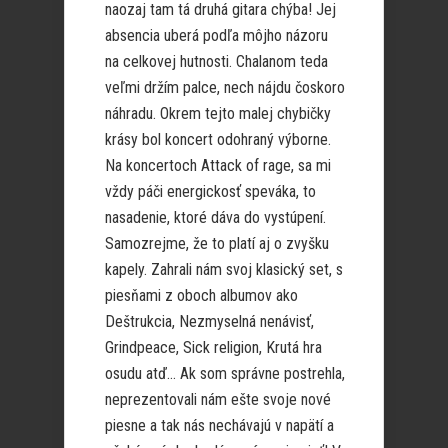
naozaj tam tá druhá gitara chýba! Jej
absencia uberá podľa môjho názoru
na celkovej hutnosti. Chalanom teda
veľmi držím palce, nech nájdu čoskoro
náhradu. Okrem tejto malej chybičky
krásy bol koncert odohraný výborne.
Na koncertoch Attack of rage, sa mi
vždy páči energickosť speváka, to
nasadenie, ktoré dáva do vystúpení.
Samozrejme, že to platí aj o zvyšku
kapely. Zahrali nám svoj klasický set, s
piesňami z oboch albumov ako
Deštrukcia, Nezmyselná nenávisť,
Grindpeace, Sick religion, Krutá hra
osudu atď… Ak som správne postrehla,
neprezentovali nám ešte svoje nové
piesne a tak nás nechávajú v napätí a