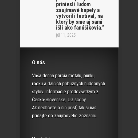
priniesli ľudom
zaujímavé kapely a
vytvorili festival, na
ktorý by sme aj sami
išli ako fanúšikovia.“
júl 11, 2025
O nás
Vaša denná porcia metalu, punku,
rocku a ďalších príbuzných hudobných
štýlov. Informácie predovšetkým z
Česko-Slovenskej UG scény.
Ak nechcete o nič prísť, tak si nás
pridajte do záujmového zoznamu.