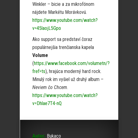
Winkler – bicie a za mikrofónom
nájdete Markétu Morávkovú.
https://www.youtube.com/watch?
v=45laojL5Gpo
Ako support sa predstaví čoraz
populárnejšia trenčianska kapela
Volume
(
https://www.facebook.com/volumetn/?
fref=ts
), hrajúca moderný hard rock.
Minulý rok im vyšiel už druhý album –
Neviem čo Chcem
.
https://www.youtube.com/watch?
v=Dhlae7T4-nQ
Autor:
Bukaco