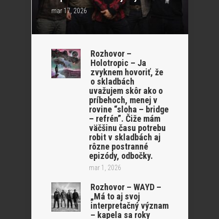
mar 17, 2026
Rozhovor –
Holotropic – Ja
zvyknem hovoriť, že
o skladbách
uvažujem skôr ako o
príbehoch, menej v
rovine “sloha – bridge
– refrén”. Čiže mám
väčšinu času potrebu
robit v skladbách aj
rôzne postranné
epizódy, odbočky.
mar 1, 2026
Rozhovor – WAYD –
„Má to aj svoj
interpretačný význam
– kapela sa roky