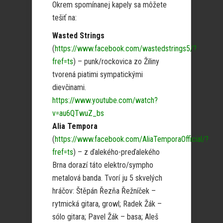
Okrem spomínanej kapely sa môžete
tešiť na:
Wasted Strings
(
https://www.facebook.com/wastedstrings5/?
fref=ts
) – punk/rockovica zo Žiliny
tvorená piatimi sympatickými
dievčinami.
https://www.youtube.com/watch?
v=au6QTwuZ_bs
Alia Tempora
(
https://www.facebook.com/AliaTemporaOfficial/?
fref=ts
) – z ďalekého-preďalekého
Brna dorazí táto elektro/sympho
metalová banda. Tvorí ju 5 skvelých
hráčov: Štěpán Řezňa Řežníček –
rytmická gitara, growl; Radek Žák –
sólo gitara; Pavel Žák – basa; Aleš