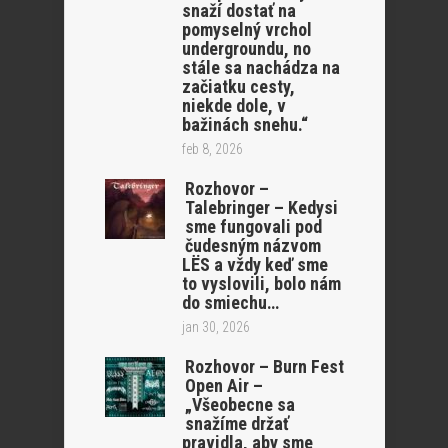
snaží dostať na
pomyselný vrchol
undergroundu, no
stále sa nachádza na
začiatku cesty,
niekde dole, v
bažinách snehu.“
feb 8, 2026
Rozhovor –
Talebringer – Kedysi
sme fungovali pod
čudesným názvom
LËS a vždy keď sme
to vyslovili, bolo nám
do smiechu…
jan 30, 2026
Rozhovor – Burn Fest
Open Air –
„Všeobecne sa
snažíme držať
pravidla, aby sme