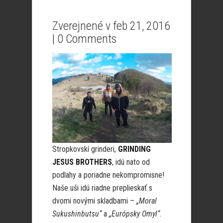
Zverejnené v feb 21, 2016
|
0 Comments
Stropkovskí grinderi,
GRINDING
JESUS BROTHERS
, idú nato od
podlahy a poriadne nekompromisne!
Naše uši idú riadne preplieskať s
dvomi novými skladbami –
„Moral
Sukushinbutsu“
a
„Európsky Omyl“
.