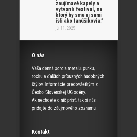
zaujímavé kapely a
vytvorili festival, na
ktorý by sme aj sami
išli ako fanúšikovia.“
júl 11, 2025
O nás
Vaša denná porcia metalu, punku,
rocku a ďalších príbuzných hudobných
štýlov. Informácie predovšetkým z
Česko-Slovenskej UG scény.
Ak nechcete o nič prísť, tak si nás
pridajte do záujmového zoznamu.
Kontakt