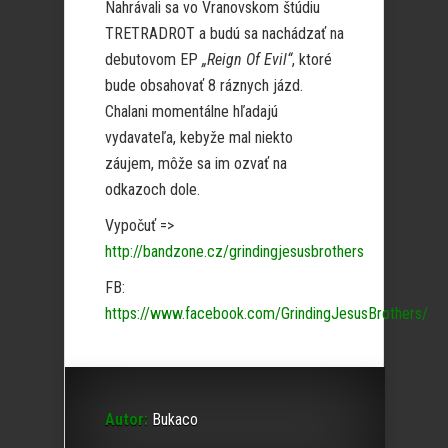
Nahrávali sa vo Vranovskom štúdiu
TRETRADROT a budú sa nachádzať na
debutovom EP
„Reign Of Evil“
, ktoré
bude obsahovať 8 ráznych jázd.
Chalani momentálne hľadajú
vydavateľa, kebyže mal niekto
záujem, môže sa im ozvať na
odkazoch dole.
Vypočuť =>
http://bandzone.cz/grindingjesusbrothers
FB:
https://www.facebook.com/GrindingJesusBrothers/
Autor:
Bukaco