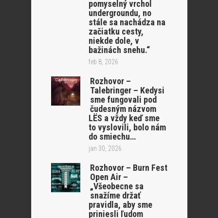
pomyselný vrchol
undergroundu, no
stále sa nachádza na
začiatku cesty,
niekde dole, v
bažinách snehu.“
feb 8, 2026
Rozhovor –
Talebringer – Kedysi
sme fungovali pod
čudesným názvom
LËS a vždy keď sme
to vyslovili, bolo nám
do smiechu…
jan 30, 2026
Rozhovor – Burn Fest
Open Air –
„Všeobecne sa
snažíme držať
pravidla, aby sme
priniesli ľudom