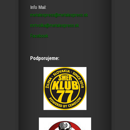
Info Mail:
metalexpress@metalexpress.sk
mrtvolka@metalexpress.sk
Facebook
Podporujeme: