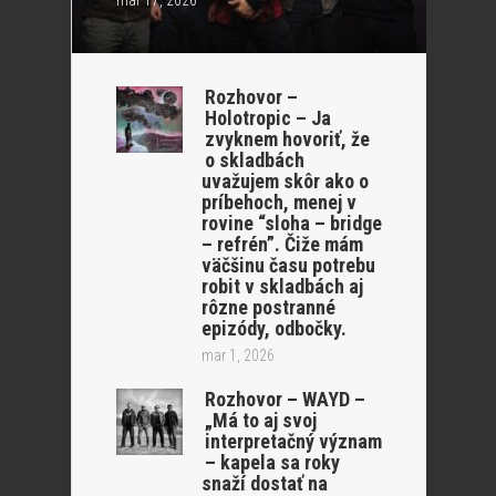
Rozhovor –
Holotropic – Ja
zvyknem hovoriť, že
o skladbách
uvažujem skôr ako o
príbehoch, menej v
rovine “sloha – bridge
– refrén”. Čiže mám
väčšinu času potrebu
robit v skladbách aj
rôzne postranné
epizódy, odbočky.
mar 1, 2026
Rozhovor – WAYD –
„Má to aj svoj
interpretačný význam
– kapela sa roky
snaží dostať na