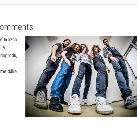
Comments
ať hrozno
. V
 dopredu,
šame dáke