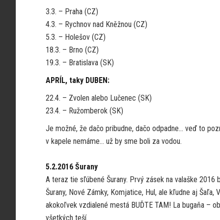
3.3. – Praha (CZ)
4.3. – Rychnov nad Kněžnou (CZ)
5.3. – Holešov (CZ)
18.3. – Brno (CZ)
19.3. – Bratislava (SK)
APRÍL, taky DUBEN:
22.4. – Zvolen alebo Lučenec (SK)
23.4. – Ružomberok (SK)
Je možné, že dačo pribudne, dačo odpadne… veď to poznát
v kapele nemáme… už by sme boli za vodou.
5.2.2016 Šurany
A teraz tie sľúbené Šurany. Prvý zásek na valaške 201
Šurany, Nové Zámky, Komjatice, Hul, ale kľudne aj Šaľa, V
akokoľvek vzdialené mestá BUĎTE TAM! La bugaňa – ob
všetkých teší.