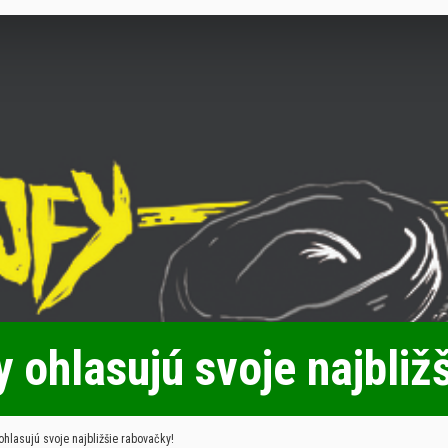
y ohlasujú svoje najbliž
ohlasujú svoje najbližšie rabovačky!