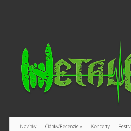
Novinky
Články/Recenzie
»
Koncerty
Festiv