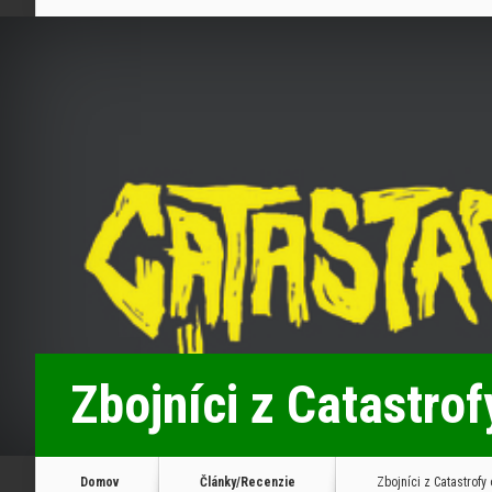
Zbojníci z Catastrof
Domov
Články/Recenzie
Zbojníci z Catastrofy 