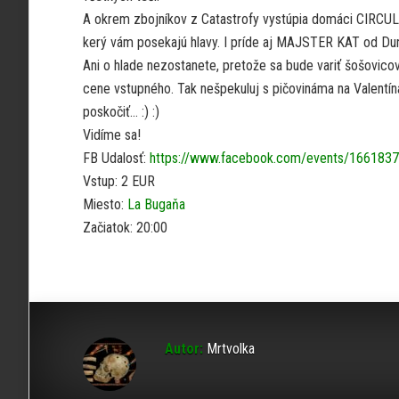
A okrem zbojníkov z Catastrofy vystúpia domáci CIRCUL
kerý vám posekajú hlavy. I príde aj MAJSTER KAT od Duna
Ani o hlade nezostanete, pretože sa bude variť šošovicov
cene vstupného. Tak nešpekuluj s pičovináma na Valentína, 
poskočiť… :) :)
Vidíme sa!
FB Udalosť:
https://www.facebook.com/events/166183
Vstup: 2 EUR
Miesto:
La Bugaňa
Začiatok: 20:00
Autor:
Mrtvolka