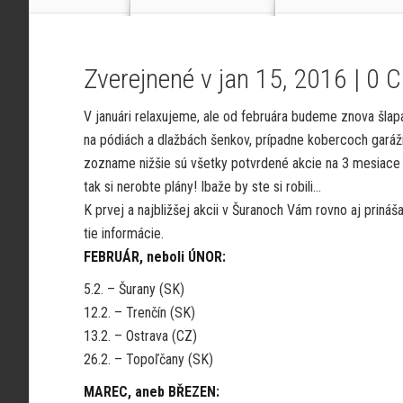
Zverejnené v jan 15, 2016 |
0 
V januári relaxujeme, ale od februára budeme znova šlap
na pódiách a dlažbách šenkov, prípadne kobercoch garáží
zozname nižšie sú všetky potvrdené akcie na 3 mesiace
tak si nerobte plány! Ibaže by ste si robili…
K prvej a najbližšej akcii v Šuranoch Vám rovno aj priná
tie informácie.
FEBRUÁR, neboli ÚNOR:
5.2. – Šurany (SK)
12.2. – Trenčín (SK)
13.2. – Ostrava (CZ)
26.2. – Topoľčany (SK)
MAREC, aneb BŘEZEN: