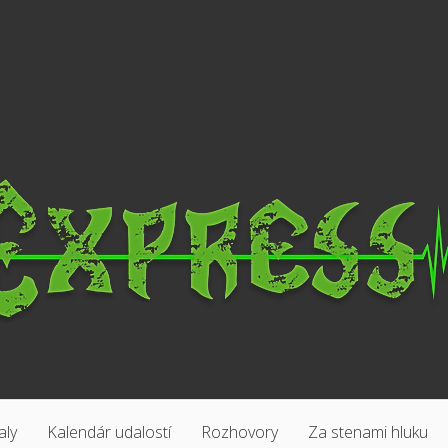
aly
Kalendár udalostí
Rozhovory
Za stenami hluku