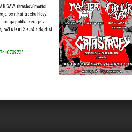
AR SAW, thrashoví maníci
ja, postínať trochu hlavy.
a mega polifka kerá je v
rači ušetri 2 eurá a dôjdi si
7744078972/