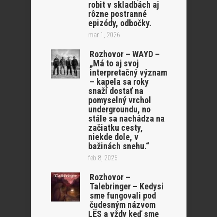
robit v skladbách aj
rôzne postranné
epizódy, odbočky.
mar 1, 2026
Rozhovor – WAYD –
„Má to aj svoj
interpretačný význam
– kapela sa roky
snaží dostať na
pomyselný vrchol
undergroundu, no
stále sa nachádza na
začiatku cesty,
niekde dole, v
bažinách snehu.“
feb 8, 2026
Rozhovor –
Talebringer – Kedysi
sme fungovali pod
čudesným názvom
LËS a vždy keď sme