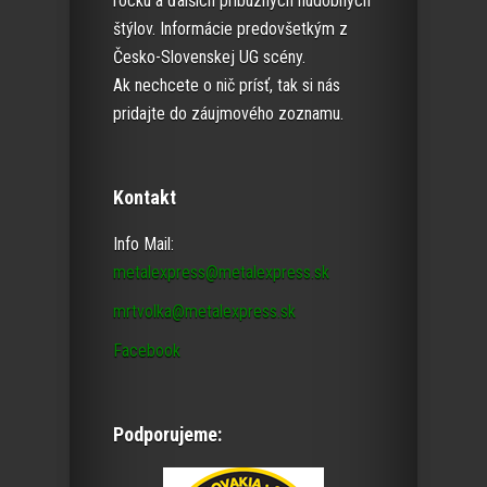
rocku a ďalších príbuzných hudobných
štýlov. Informácie predovšetkým z
Česko-Slovenskej UG scény.
Ak nechcete o nič prísť, tak si nás
pridajte do záujmového zoznamu.
Kontakt
Info Mail:
metalexpress@metalexpress.sk
mrtvolka@metalexpress.sk
Facebook
Podporujeme: