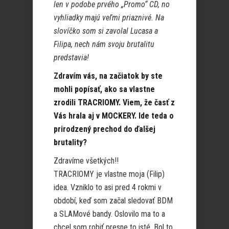
len v podobe prvého „Promo“ CD, no
vyhliadky majú veľmi priaznivé. Na
slovíčko som si zavolal Lucasa a
Filipa, nech nám svoju brutalitu
predstavia!
Zdravím vás, na začiatok by ste
mohli popísať, ako sa vlastne
zrodili TRACRIOMY. Viem, že časť z
Vás hrala aj v MOCKERY. Ide teda o
prirodzený prechod do ďalšej
brutality?
Zdravíme všetkých!!
TRACRIOMY je vlastne moja (Filip)
idea. Vzniklo to asi pred 4 rokmi v
období, keď som začal sledovať BDM
a SLAMové bandy. Oslovilo ma to a
chcel som robiť presne to isté. Bol to