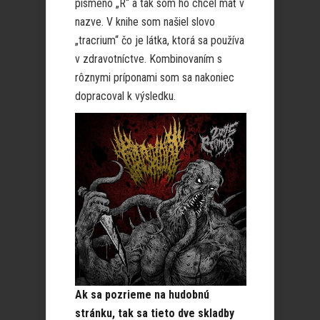
písmeno „R“ a tak som ho chcel mať v
nazve. V knihe som našiel slovo
„tracrium“ čo je látka, ktorá sa používa
v zdravotníctve. Kombinovaním s
rôznymi príponami som sa nakoniec
dopracoval k výsledku.
Ak sa pozrieme na hudobnú
stránku, tak sa tieto dve skladby