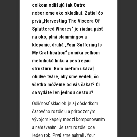
celkom odlišujú (ak Outro
neberieme ako skladbu). Zatiaľ čo
prvá „Harvesting The Viscera Of
Splattered Whores“ je riadna päsť
na oko, plná slammingov a
klepaníc, druhá „Your Suffering Is
My Gratification“ ponúka celkom
melodickú linku a pestrejšiu
štruktúru. Bolo cieľom ukázať
obidve tváre, aby sme vedeli, čo
všetko môžeme od vás čakať? Či
sa vydáte len jednou cestou?
Odlišnosť skladieb je aj dôsledkom
časového rozdielu a prirodzeným
vývojom kapely medzi komponovaním
a nahrávaním. Je tam rozdiel cca
jeden rok. Prvú sme nahrali „Your