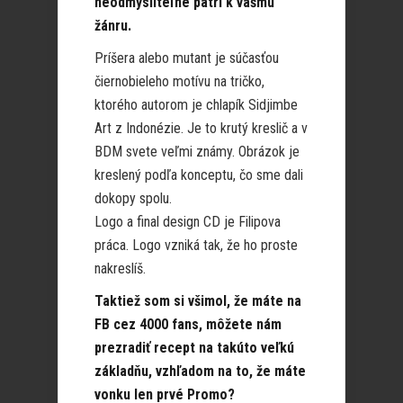
neodmysliteľne patrí k vášmu
žánru.
Príšera alebo mutant je súčasťou
čiernobieleho motívu na tričko,
ktorého autorom je chlapík Sidjimbe
Art z Indonézie. Je to krutý kreslič a v
BDM svete veľmi známy. Obrázok je
kreslený podľa konceptu, čo sme dali
dokopy spolu.
Logo a final design CD je Filipova
práca. Logo vzniká tak, že ho proste
nakreslíš.
Taktiež som si všimol, že máte na
FB cez 4000 fans, môžete nám
prezradiť recept na takúto veľkú
základňu, vzhľadom na to, že máte
vonku len prvé Promo?