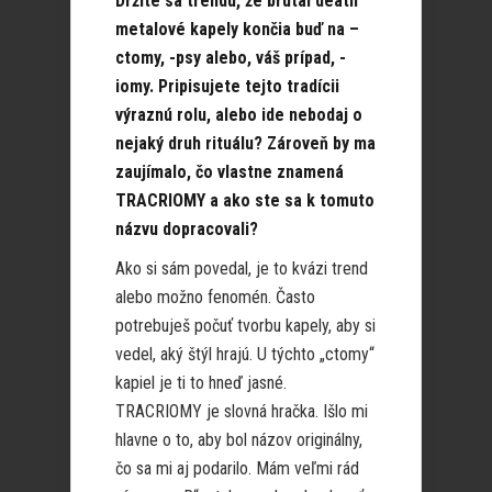
Držíte sa trendu, že brutal death
metalové kapely končia buď na –
ctomy, -psy alebo, váš prípad, -
iomy. Pripisujete tejto tradícii
výraznú rolu, alebo ide nebodaj o
nejaký druh rituálu? Zároveň by ma
zaujímalo, čo vlastne znamená
TRACRIOMY a ako ste sa k tomuto
názvu dopracovali?
Ako si sám povedal, je to kvázi trend
alebo možno fenomén. Často
potrebuješ počuť tvorbu kapely, aby si
vedel, aký štýl hrajú. U týchto „ctomy“
kapiel je ti to hneď jasné.
TRACRIOMY je slovná hračka. Išlo mi
hlavne o to, aby bol názov originálny,
čo sa mi aj podarilo. Mám veľmi rád