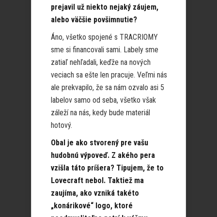
prejavil už niekto nejaký záujem,
alebo väčšie povšimnutie?
Áno, všetko spojené s TRACRIOMY
sme si financovali sami. Labely sme
zatiaľ nehľadali, keďže na nových
veciach sa ešte len pracuje. Veľmi nás
ale prekvapilo, že sa nám ozvalo asi 5
labelov samo od seba, všetko však
záleží na nás, kedy bude materiál
hotový.
Obal je ako stvorený pre vašu
hudobnú výpoveď. Z akého pera
vzišla táto príšera? Tipujem, že to
Lovecraft nebol. Taktiež ma
zaujíma, ako vzniká takéto
„konárikové“ logo, ktoré