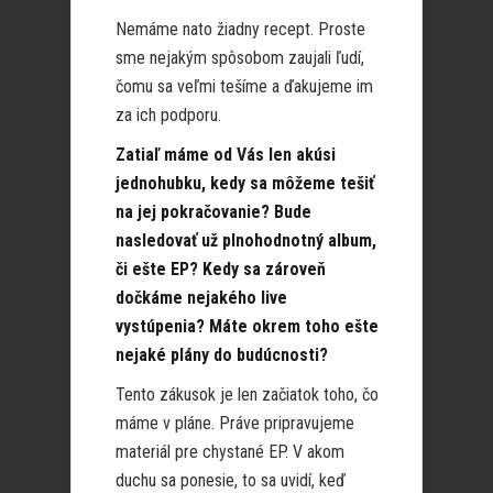
Nemáme nato žiadny recept. Proste
sme nejakým spôsobom zaujali ľudí,
čomu sa veľmi tešíme a ďakujeme im
za ich podporu.
Zatiaľ máme od Vás len akúsi
jednohubku, kedy sa môžeme tešiť
na jej pokračovanie? Bude
nasledovať už plnohodnotný album,
či ešte EP? Kedy sa zároveň
dočkáme nejakého live
vystúpenia? Máte okrem toho ešte
nejaké plány do budúcnosti?
Tento zákusok je len začiatok toho, čo
máme v pláne. Práve pripravujeme
materiál pre chystané EP. V akom
duchu sa ponesie, to sa uvidí, keď