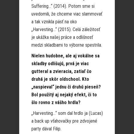
Suffering…“ (2014). Potom sme si
uvedomili, že chceme viac slammovať
a tak vznikla päsť na oko
„Harvesting…“ (2015). Celá záležitosť
je ukážka našej práce a odlišnosť
medzi skladbami to výborne spestrila.
Nielen hudobne, ale aj vokálne sa
skladby odlišujú, prvá je viac
gutteral a zvieracia, zatiaľ čo
druhá je skôr oldschool. Kto
„naspieval“ jednu či druhú pieseň?
Bol použitý aj nejaký efekt, či to
šlo rovno z vášho hrdla?
„Harvesting…“ som dal hrdlo ja (Lucas)
a back up vťahovačky pre zdvojené
party dával Filip.