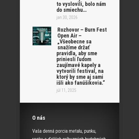
to vyslovili, bolo nám
do smiechu…
jan 30, 2026
Rozhovor – Burn Fest
Open Air –
„Všeobecne sa
snažíme držať
pravidla, aby sme
priniesli ľudom
zaujímavé kapely a
vytvorili festival, na
ktorý by sme aj sami
išli ako fanúšikovia.“
júl 11, 2025
O nás
Vaša denná porcia metalu, punku,