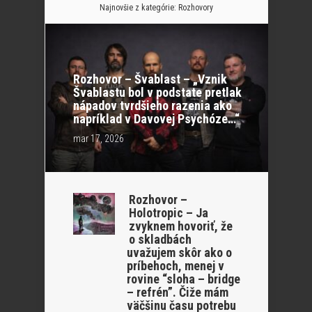
Najnovšie z kategórie:
Rozhovory
Rozhovor – Švablast – „Vznik
Švablastu bol v podstate pretlak
nápadov tvrdšieho razenia ako
napríklad v Davovej Psychóze…“
mar 17, 2026
Rozhovor –
Holotropic – Ja
zvyknem hovoriť, že
o skladbách
uvažujem skôr ako o
príbehoch, menej v
rovine “sloha – bridge
– refrén”. Čiže mám
väčšinu času potrebu