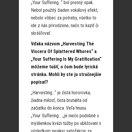
„Your Suffering…“ bol presný opak.
Nebol použitý žiaden vokálový efekt,
nebolo vôbec za potreby, všetko to
ide z nás prirodzene, načo to kaziť či
skrášľovať.
Vďaka názvom „Harvesting The
Viscera Of Splattered Whores“ a
„Your Suffering Is My Gratification“
môžeme tušiť, o čom bude lyrická
stránka. Mohli by ste ju stručnejšie
popísať?
„Harvesting…“ je čistá hororovka,
žiadna milosť, čista brutalita od
začiatku do konca. Veľa hnusu.
„Your Suffering… „je niečo podobné s
myšlienkou kvázi túžby po ubližovaní s
výsledkom nejakej satisfakcie za