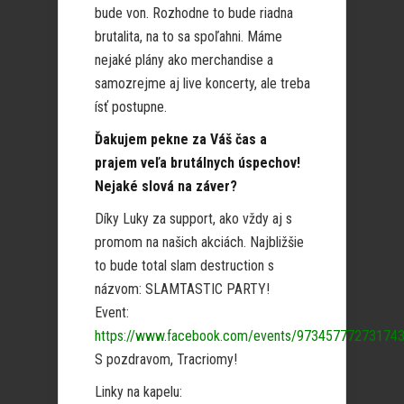
bude von. Rozhodne to bude riadna
brutalita, na to sa spoľahni. Máme
nejaké plány ako merchandise a
samozrejme aj live koncerty, ale treba
ísť postupne.
Ďakujem pekne za Váš čas a
prajem veľa brutálnych úspechov!
Nejaké slová na záver?
Díky Luky za support, ako vždy aj s
promom na našich akciách. Najbližšie
to bude total slam destruction s
názvom: SLAMTASTIC PARTY!
Event:
https://www.facebook.com/events/97345777273174
S pozdravom, Tracriomy!
Linky na kapelu: