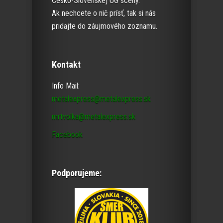
Česko-Slovenskej UG scény.
Ak nechcete o nič prísť, tak si nás
pridajte do záujmového zoznamu.
Kontakt
Info Mail:
metalexpress@metalexpress.sk
mrtvolka@metalexpress.sk
Facebook
Podporujeme: