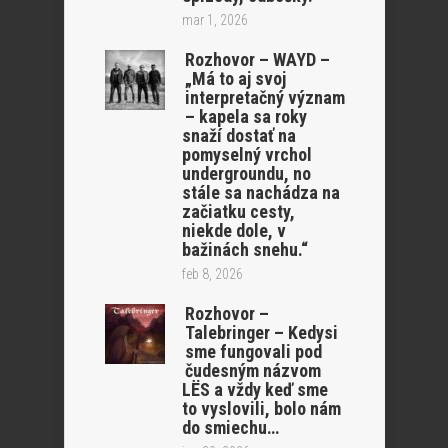
mar 1, 2026
Rozhovor – WAYD –
„Má to aj svoj
interpretačný význam
– kapela sa roky
snaží dostať na
pomyselný vrchol
undergroundu, no
stále sa nachádza na
začiatku cesty,
niekde dole, v
bažinách snehu.“
feb 8, 2026
Rozhovor –
Talebringer – Kedysi
sme fungovali pod
čudesným názvom
LËS a vždy keď sme
to vyslovili, bolo nám
do smiechu…