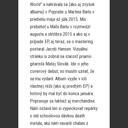
World“
a nahrávala sa (ako aj zvyšok
albumu) v Poprade u Martina Barlu v
priebehu mája až júla 2015. Mix
prebehol u Maťa Barlu v rozmedzí
augusta a októbra 2015 a ako aj v
prípade EP, aj teraz, sa o mastering
postaral Jacob Hansen. Vizuálnu
stránku si zobral na starosť priamo
gitarista Matej Slovák. Ide o jeho
coverový debut, no musím uznať, že
sa mu vydaril. Album vyjde v ich
vlastnej réžii (ako aj predtým EP) a
hotový by mal byť do konca januára.
Pripravuje sa taktiež aj merchandise.
Nám ostavá len si vypeckovať repárky
s old schoolovou dávkou death
metalu, akú nám navarili chalani z