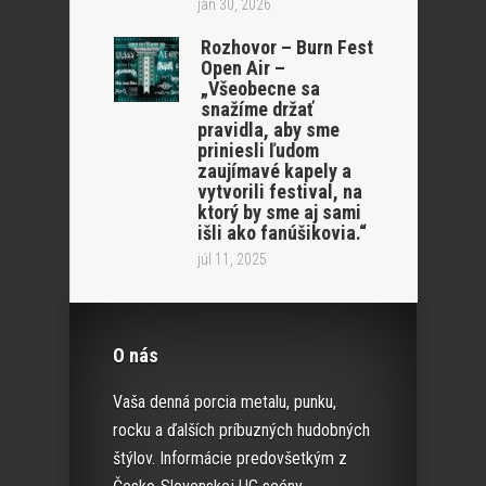
jan 30, 2026
Rozhovor – Burn Fest
Open Air –
„Všeobecne sa
snažíme držať
pravidla, aby sme
priniesli ľudom
zaujímavé kapely a
vytvorili festival, na
ktorý by sme aj sami
išli ako fanúšikovia.“
júl 11, 2025
O nás
Vaša denná porcia metalu, punku,
rocku a ďalších príbuzných hudobných
štýlov. Informácie predovšetkým z