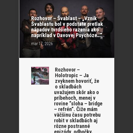
Rozhovor – Švablast – „Vznik
Švablastu bol v podstate pretlak
nápadov tvrdšieho razenia ako
napríklad v Davovej Psychóze…“
mar 17, 2026
Rozhovor –
Holotropic – Ja
zvyknem hovoriť, že
o skladbách
uvažujem skôr ako o
príbehoch, menej v
rovine “sloha – bridge
– refrén”. Čiže mám
väčšinu času potrebu
robit v skladbách aj
rôzne postranné
epizódy, odbočky.