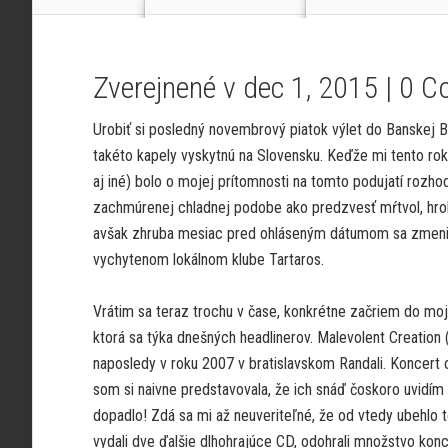
Zverejnené v dec 1, 2015 |
0 C
Urobiť si posledný novembrový piatok výlet do Banskej By
takéto kapely vyskytnú na Slovensku. Keďže mi tento rok 
aj iné) bolo o mojej prítomnosti na tomto podujatí rozho
zachmúrenej chladnej podobe ako predzvesť mŕtvol, hrob
avšak zhruba mesiac pred ohláseným dátumom sa zmenilo
vychytenom lokálnom klube Tartaros.
Vrátim sa teraz trochu v čase, konkrétne začriem do moje
ktorá sa týka dnešných headlinerov. Malevolent Creation
naposledy v roku 2007 v bratislavskom Randali. Koncert o
som si naivne predstavovala, že ich snáď čoskoro uvidím
dopadlo! Zdá sa mi až neuveriteľné, že od vtedy ubehlo t
vydali dve ďalšie dlhohrajúce CD, odohrali množstvo konce