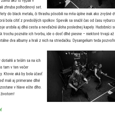
závisí ako to vypáli v
li zhruba polhodinový set.
ety do black metalu, či thrashu pôsobili na mňa úplne inak ako zvyšné 
torá bola cítiť z predošlých spolkov. Spevák sa snažil čas od času vyburc
voje urobila aj dlhá cesta a nevďačná úloha poslednej kapely. Hudobníci s
 Ak trochu poznáte ich tvorbu, ide o dosť dlhé piesne – niektoré trvajú až
tálne dva albumy a hrali z nich na striedačku. Dysangelium teda pozvoľ
otiahli a teším sa na ich
s tam v ten večer
y. Ktovie aká by bola účasť
keď mali aj primerane dlhé
 zostane v hlave ešte dlho.
 životom!
uť