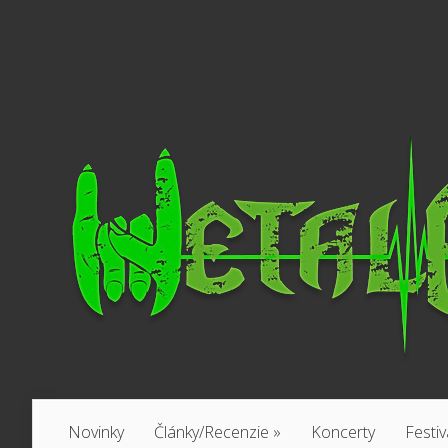
Novinky
Články/Recenzie
»
Koncerty
Festiv