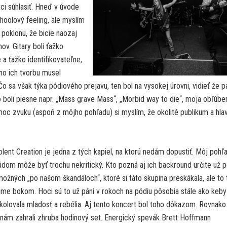
i súhlasiť. Hneď v úvode
hoolový feeling, ale myslím
ť poklonu, že bicie naozaj
ov. Gitary boli ťažko
 a ťažko identifikovateľne,
ho ich tvorbu musel
o sa však týka pódiového prejavu, ten bol na vysokej úrovni, vidieť že p
to boli piesne napr. „Mass grave Mass“, „Morbid way to die“, moja obľúbe
č moc zvuku (aspoň z môjho pohľadu) si myslím, že okolité publikum a hla
lent Creation je jedna z tých kapiel, na ktorú nedám dopustiť. Môj pohľ
dom môže byť trochu nekritický. Kto pozná aj ich backround určite už p
ožných „po našom škandáloch“, ktoré si táto skupina preskákala, ale to 
me bokom. Hoci sú to už páni v rokoch na pódiu pôsobia stále ako keby
 kolovala mladosť a rebélia. Aj tento koncert bol toho dôkazom. Rovnako
nám zahrali zhruba hodinový set. Energický spevák Brett Hoffmann