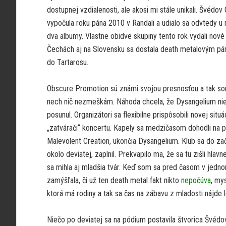
dostupnej vzdialenosti, ale akosi mi stále unikali. Švédo
vypočula roku pána 2010 v Randali a udialo sa odvtedy u
dva albumy. Vlastne obidve skupiny tento rok vydali nové 
Čechách aj na Slovensku sa dostala death metalovým pán
do Tartarosu.
Obscure Promotion sú známi svojou presnosťou a tak som
nech nič nezmeškám. Náhoda chcela, že Dysangelium niek
posunul. Organizátori sa flexibilne prispôsobili novej situá
„zatvárači“ koncertu. Kapely sa medzičasom dohodli na po
Malevolent Creation, ukončia Dysangelium. Klub sa do za
okolo deviatej, zaplnil. Prekvapilo ma, že sa tu zišli hlavn
sa mihla aj mladšia tvár. Keď som sa pred časom v jedn
zamýšľala, či už ten death metal fakt nikto
nepočúva
, my
ktorá má rodiny a tak sa čas na zábavu z mladosti nájde l
Niečo po deviatej sa na pódium postavila štvorica Švédov,