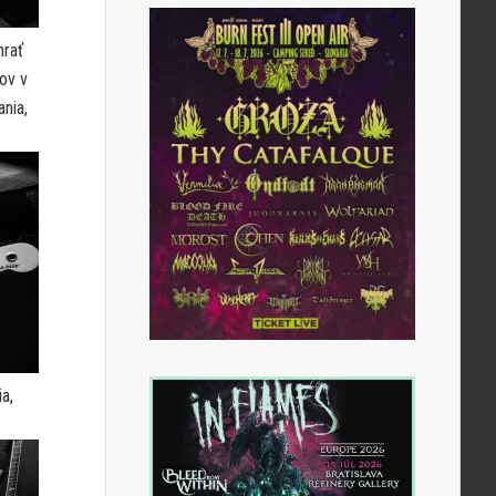
hrať
nov v
nia,
a,