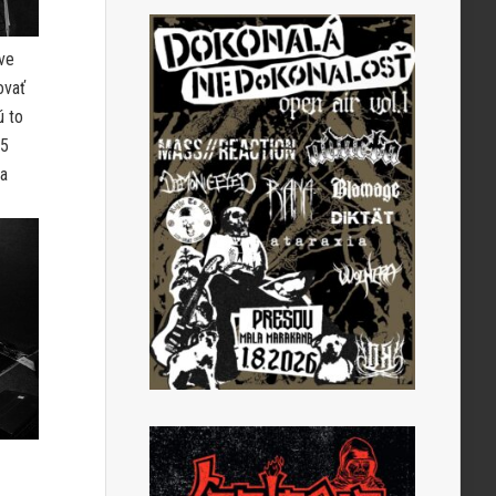
dve
ovať
ú to
 5
na