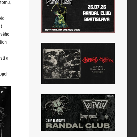
 tomu,
vici
sť
ového
ších
stí a
ojich