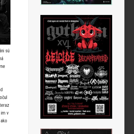
áni sú
ná
vne
ad
očul
teraz
 im v
 ako