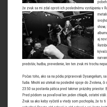
pobeho
že zvuk sa mi zdal oproti ich poslednému vystúpeniu v Ra
metali
svojho
show, 
albumu
aj nov
Retrib
kývačo
narvan
predstáv, hudba, prevedenie, len ten zvuk mi trochu nep
Počas toho, ako sa na pódiu pripravovali Dysangelium, sa
ľudia. Mnohí asi utekali na posledné spoje do Zvolena, či 
23:50 sa postavila pätica pred takmer prázdny priestor. B
Pred pódiom sa povaľoval len jeden chlapík, ostatní stáli
Zvuk sa ako keby vyčistil a vtedy som pochopila, že to ti s