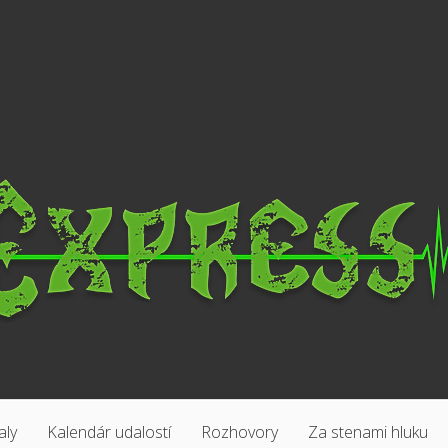
aly
Kalendár udalostí
Rozhovory
Za stenami hluku