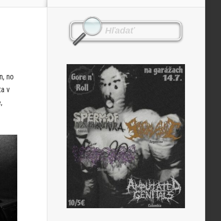
n, no
ta v
,