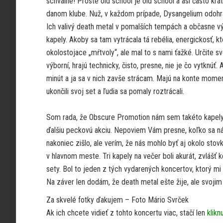
schválne! Proste old school je old school a asi často krát 
danom klube. Nuž, v každom prípade, Dysangelium odohra
Ich valivý death metal v pomalších tempách a občasne výl
kapely. Akoby sa tam vytrácala tá rebélia, energickosť, k
okolostojace „mŕtvoly“, ale mal to s nami ťažké. Určite s
výborní, hrajú technicky, čisto, presne, nie je čo vytknúť.
minút a ja sa v nich zavše strácam. Majú na konte momen
ukončili svoj set a ľudia sa pomaly roztrácali.
Som rada, že Obscure Promotion nám sem takéto kapely d
ďalšiu peckovú akciu. Nepoviem Vám presne, koľko sa ná
nakoniec zišlo, ale verím, že nás mohlo byť aj okolo stovk
v hlavnom meste. Tri kapely na večer boli akurát, zvlášť 
sety. Bol to jeden z tých vydarených koncertov, ktorý mi
Na záver len dodám, že death metal ešte žije, ale svojim
Za skvelé fotky ďakujem – Foto Mário Svrček
Ak ich chcete vidieť z tohto koncertu viac, stačí len
klikn