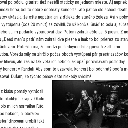
val po pódiu, gitaristi tiež nestáli staticky na jednom mieste. Aj napriek
ndali horší, bol to dobre odohratý koncert! Táto pätica old school death
stov ukázala, že ešte nepatria ani z ďaleka do starého železa.
Asi v polo
 vystúpenia (cca 20 minút) sa zdvihli, že už končia. Snáď to bola aj súča
lebo sa im podarilo vyburcovať dav. Potom zahrali ešte asi 5 piesni. Z n
 „Dead man´s path“ nám zahrali dve piesne a inak to bol prierez zo star
ších veci. Potešilo ma, že medzi poslednými dali aj pieseň z albumu
ution. Vpredu sály sa zhrčilo počas oboch vystúpení pár prestriasačov ko
v hlavou, ale zas až tak veľa ich nebolo, ak opäť porovnávam posledný
ý koncert v Randali. Aby som to uzavrela, koncert bol odohratý podľa m
asoval. Dúfam, že týchto pánov ešte niekedy uvidím!
 z klubu pomaly vytrácali
do okolitých krajov. Okolo
olo mi ich normálne ľúto.
 po bokoch, či obďaleč.
tarí dinosauri urobili fakt