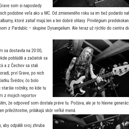
v Grave som si naposledy
 nich podobne veľa ako u MC. Od zmieneného roku sa im tiež podarilo na
albumy, ktoré zatiaľ majú len a len dobré ohlasy. Privilégium predskoka
om z Pardubíc – skupine Dysangelium. Ale teraz už rýchlo do centra dia
 sa dostavila na 20:00,
de poblúdili a začiatok sa
cii a z Čechov sa stali
radí, prví Grave, po nich
čiatku Švédov, čo bolo
e staršie ročníky, no kde tu
om z mojich reportov
slím, že odpoveď som dostala práve tu. Počúva, ale je to hlavne generáci
en príležitostne, prilákajú skôr veľké mená.
 aby odpálili svoj zhruba