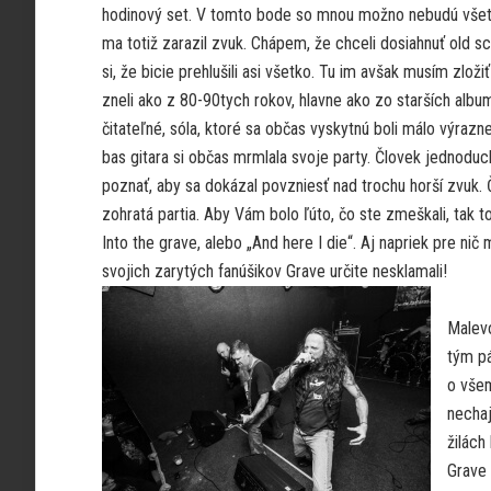
hodinový set. V tomto bode so mnou možno nebudú všetc
ma totiž zarazil zvuk. Chápem, že chceli dosiahnuť old sc
si, že bicie prehlušili asi všetko. Tu im avšak musím zloži
zneli ako z 80-90tych rokov, hlavne ako zo starších album
čitateľné, sóla, ktoré sa občas vyskytnú boli málo výrazne
bas gitara si občas mrmlala svoje party. Človek jednoduc
poznať, aby sa dokázal povzniesť nad trochu horší zvuk. Č
zohratá partia. Aby Vám bolo ľúto, čo ste zmeškali, tak 
Into the grave, alebo „And here I die“. Aj napriek pre ni
svojich zarytých fanúšikov Grave určite nesklamali!
Malevo
tým pá
o všem
nechaj
žilách
Grave 