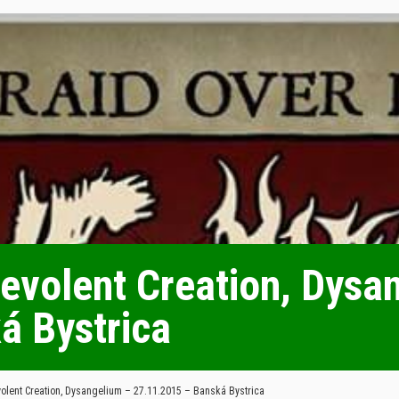
evolent Creation, Dysa
á Bystrica
olent Creation, Dysangelium – 27.11.2015 – Banská Bystrica