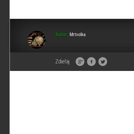
Autor:
Mrtvolka
Zdieľaj