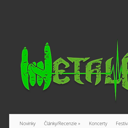
Novinky
Články/Recenzie
»
Koncerty
Festiv