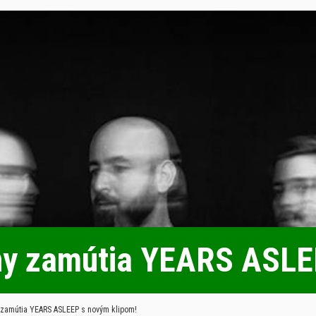
ny zamútia YEARS ASLE
 zamútia YEARS ASLEEP s novým klipom!