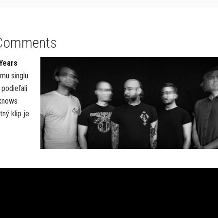
Comments
Years
ému singlu
podieľali
 knows
ný klip je