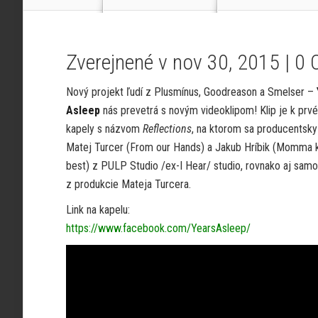
Zverejnené v nov 30, 2015 |
0 
Nový projekt ľudí z Plusmínus, Goodreason a Smelser –
Asleep
nás prevetrá s novým videoklipom! Klip je k prv
kapely s názvom
Reflections
, na ktorom sa producentsky 
Matej Turcer (From our Hands) a Jakub Hríbik (Momma
best) z PULP Studio /ex-I Hear/ studio, rovnako aj samot
z produkcie Mateja Turcera.
Link na kapelu:
https://www.facebook.com/YearsAsleep/