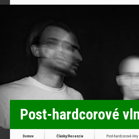
Post-hardcorové vl
Domov
Články/Recenzie
Post-hardcorové vlny