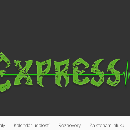
aly
Kalendár udalostí
Rozhovory
Za stenami hluku