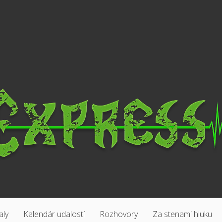
aly
Kalendár udalostí
Rozhovory
Za stenami hluku