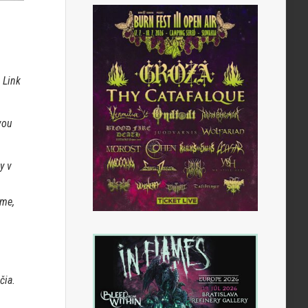
 Link
vou
y v
ime,
čia.