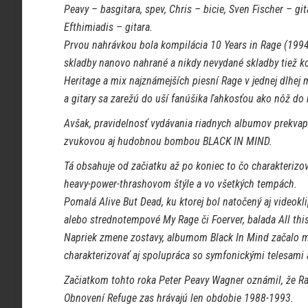
Peavy – basgitara, spev, Chris – bicie, Sven Fischer – git
Efthimiadis – gitara.
Prvou nahrávkou bola kompilácia 10 Years in Rage (1994
skladby nanovo nahrané a nikdy nevydané skladby tiež k
Heritage a mix najznámejších piesní Rage v jednej dlhej
a gitary sa zarežú do uší fanúšika ľahkosťou ako nôž do
Avšak, pravidelnosť vydávania riadnych albumov prekvap
zvukovou aj hudobnou bombou BLACK IN MIND.
Tá obsahuje od začiatku až po koniec to čo charakterizov
heavy-power-thrashovom štýle a vo všetkých tempách.
Pomalá Alive But Dead, ku ktorej bol natočený aj videoklip
alebo strednotempové My Rage či Foerver, balada All this
Napriek zmene zostavy, albumom Black In Mind začalo m
charakterizovať aj spolupráca so symfonickými telesami
Začiatkom tohto roka Peter Peavy Wagner oznámil, že R
Obnovení Refuge zas hrávajú len obdobie 1988-1993.