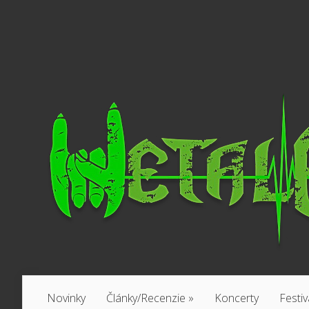
Novinky
Články/Recenzie
»
Koncerty
Festiv