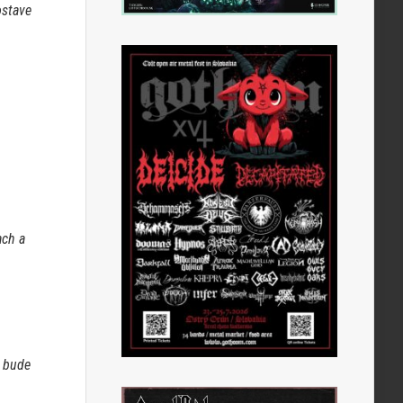
ostave
ach a
š bude