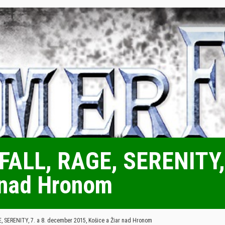
ALL, RAGE, SERENITY, 
r nad Hronom
 SERENITY, 7. a 8. december 2015, Košice a Žiar nad Hronom