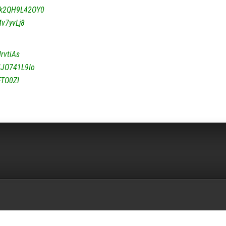
v=k2QH9L42OY0
v7yvLj8
rvtiAs
JJO741L9Io
FTO0ZI