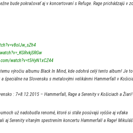
ežne bude pokračovať aj v koncertovaní s Refuge. Rage prichádzajú v z
tch?v=v8olJw_sZh4
/watch?v=_KGRvkjSRGw
e.com/watch?v=t5HyN1xCZ44
-temu výročiu albumu Black In Mind, kde odohrá celý tento album! Je to
v a špeciálne na Slovensku s metalovými velikánmi Hammerfall v Košici
vensko : 7+8.12.2015 – Hammerfall, Rage a Serenity v Košiciach a Žiari!
bumoch už nadobudla renomé, ktoré si stále posúvajú vyššie aj vďaka
li aj Serenity vítaným spestrením koncertu Hammerfall a Rage! Mikulá