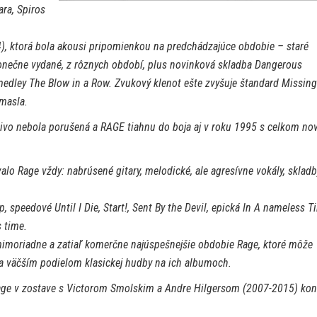
ara, Spiros
), ktorá bola akousi pripomienkou na predchádzajúce obdobie – staré
onečne vydané, z rôznych období, plus novinková skladba Dangerous
 medley The Blow in a Row. Zvukový klenot ešte zvyšuje štandard Missing
 masla.
ivo nebola porušená a RAGE tiahnu do boja aj v roku 1995 s celkom no
alo Rage vždy: nabrúsené gitary, melodické, ale agresívne vokály, skladb
, speedové Until I Die, Start!, Sent By the Devil, epická In A nameless T
 time.
imoriadne a zatiaľ komerčne najúspešnejšie obdobie Rage, ktoré môže
 a väčším podielom klasickej hudby na ich albumoch.
age v zostave s Victorom Smolskim a Andre Hilgersom (2007-2015) kon