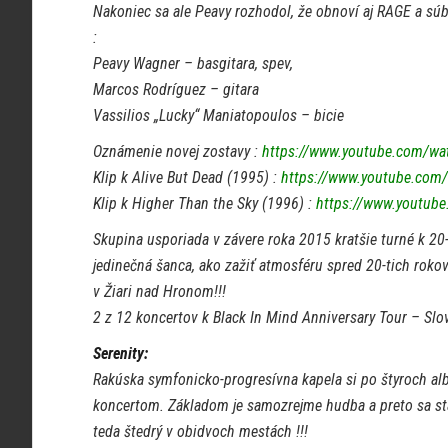
Nakoniec sa ale Peavy rozhodol, že obnoví aj RAGE a súb
:
Peavy Wagner – basgitara, spev,
Marcos Rodríguez – gitara
Vassilios „Lucky“ Maniatopoulos – bicie
Oznámenie novej zostavy :
https://www.youtube.com/wa
Klip k Alive But Dead (1995) :
https://www.youtube.com
Klip k Higher Than the Sky (1996) :
https://www.youtub
Skupina usporiada v závere roka 2015 kratšie turné k 20
jedinečná šanca, ako zažiť atmosféru spred 20-tich roko
v Žiari nad Hronom!!!
2 z 12 koncertov k Black In Mind Anniversary Tour – Slo
Serenity:
Rakúska symfonicko-progresívna kapela si po štyroch al
koncertom. Základom je samozrejme hudba a preto sa sta
teda štedrý v obidvoch mestách !!!