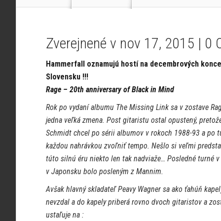
Zverejnené v nov 17, 2015 |
0 
Hammerfall oznamujú hostí na decembrových konce
Slovensku !!!
Rage – 20th anniversary of Black in Mind
Rok po vydaní albumu The Missing Link sa v zostave Rag
jedna veľká zmena. Post gitaristu ostal opustený, preto
Schmidt chcel po sérii albumov v rokoch 1988-93 a po t
každou nahrávkou zvoľniť tempo. Nešlo si veľmi predstav
túto silnú éru niekto len tak nadviaže… Posledné turné 
v Japonsku bolo posleným z Mannim.
Avšak hlavný skladateľ Peavy Wagner sa ako ťahúň kapel
nevzdal a do kapely priberá rovno dvoch gitaristov a zos
ustaľuje na :