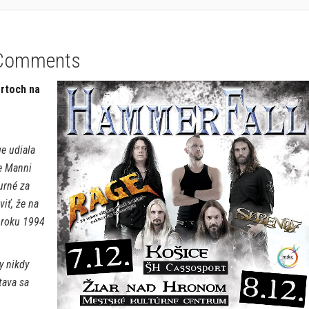
Comments
rtoch na
e udiala
že Manni
urné za
iť, že na
v roku 1994
y nikdy
tava sa