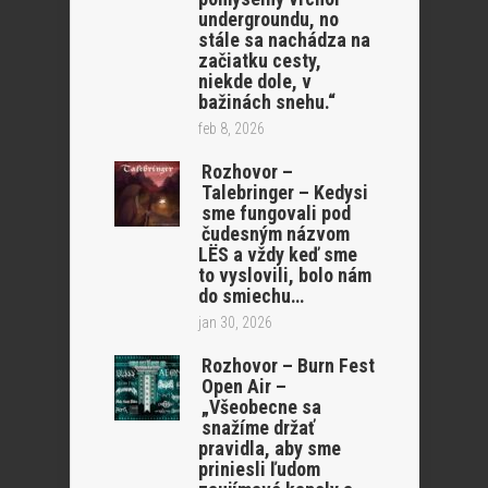
undergroundu, no
stále sa nachádza na
začiatku cesty,
niekde dole, v
bažinách snehu.“
feb 8, 2026
Rozhovor –
Talebringer – Kedysi
sme fungovali pod
čudesným názvom
LËS a vždy keď sme
to vyslovili, bolo nám
do smiechu…
jan 30, 2026
Rozhovor – Burn Fest
Open Air –
„Všeobecne sa
snažíme držať
pravidla, aby sme
priniesli ľudom