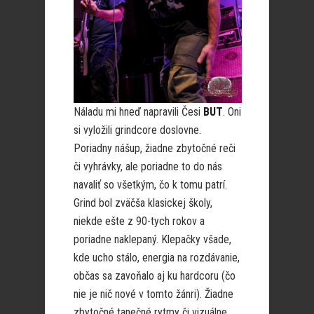
Náladu mi hneď napravili Česi
BUT
. Oni
si vyložili grindcore doslovne.
Poriadny nášup, žiadne zbytočné reči
či vyhrávky, ale poriadne to do nás
navaliť so všetkým, čo k tomu patrí.
Grind bol zväčša klasickej školy,
niekde ešte z 90-tych rokov a
poriadne naklepaný. Klepačky všade,
kde ucho stálo, energia na rozdávanie,
občas sa zavoňalo aj ku hardcoru (čo
nie je nič nové v tomto žánri). Žiadne
zbytočné tanečné rytmy či vizuálne