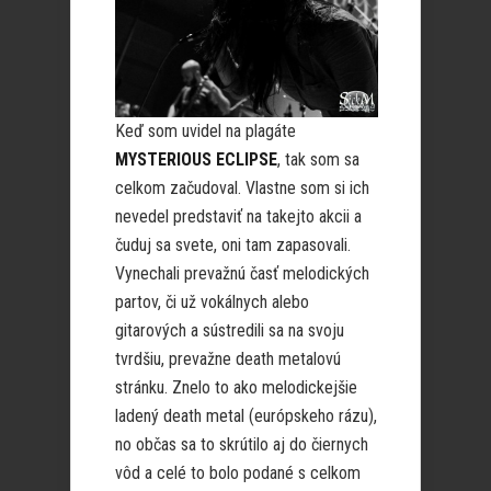
Keď som uvidel na plagáte
MYSTERIOUS ECLIPSE
, tak som sa
celkom začudoval. Vlastne som si ich
nevedel predstaviť na takejto akcii a
čuduj sa svete, oni tam zapasovali.
Vynechali prevažnú časť melodických
partov, či už vokálnych alebo
gitarových a sústredili sa na svoju
tvrdšiu, prevažne death metalovú
stránku. Znelo to ako melodickejšie
ladený death metal (európskeho rázu),
no občas sa to skrútilo aj do čiernych
vôd a celé to bolo podané s celkom