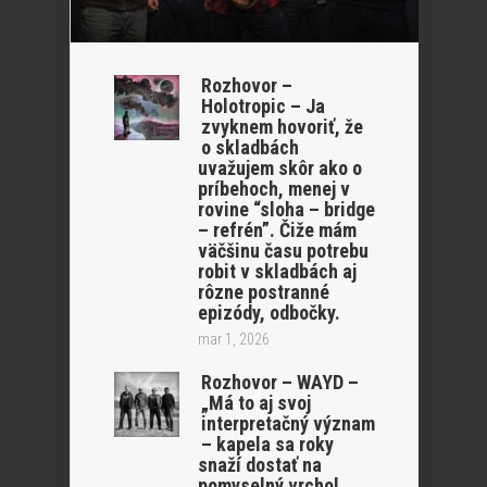
Rozhovor –
Holotropic – Ja
zvyknem hovoriť, že
o skladbách
uvažujem skôr ako o
príbehoch, menej v
rovine “sloha – bridge
– refrén”. Čiže mám
väčšinu času potrebu
robit v skladbách aj
rôzne postranné
epizódy, odbočky.
mar 1, 2026
Rozhovor – WAYD –
„Má to aj svoj
interpretačný význam
– kapela sa roky
snaží dostať na
pomyselný vrchol