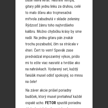
bude hlava lietať. Nasraté tempá,
gitary pílili jednu linku za druhou, celé
to malo šťavu ako trojmesačná
mŕtvola zabudnutá v sklade zeleniny.
Rýdzosť žánru toho najtvrdšieho
kalibru. Možno chybičku krásy by sme
našli. Na jednu gitaru pán zvukár
trochu pozabudol, čím sa strácala v
éteri. Čert to vem! Spevák zase
predvádzal impozantný výkon, prišlo
mi to ešte viac nasraté a tvrdšie ako
na nahrávkach. Vydarený set, každý
fanúšik musel odísť spokojný, so mnou
na čele!
Na záver akcie prišiel poriadny
budíček, ktorý musel pretiahnuť každé
ospalé ucho.
FETOR
spustili poriadnu