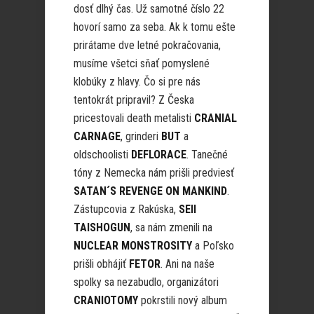
dosť dlhý čas. Už samotné číslo 22
hovorí samo za seba. Ak k tomu ešte
prirátame dve letné pokračovania,
musíme všetci sňať pomyslené
klobúky z hlavy. Čo si pre nás
tentokrát pripravil? Z Česka
pricestovali death metalisti
CRANIAL
CARNAGE
, grinderi
BUT
a
oldschoolisti
DEFLORACE
. Tanečné
tóny z Nemecka nám prišli predviesť
SATAN´S REVENGE ON MANKIND
.
Zástupcovia z Rakúska,
SEII
TAISHOGUN
, sa nám zmenili na
NUCLEAR MONSTROSITY
a Poľsko
prišli obhájiť
FETOR
. Ani na naše
spolky sa nezabudlo, organizátori
CRANIOTOMY
pokrstili nový album