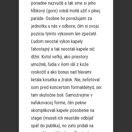
poriadne nazvučili a tak sme si jeho
hĺbkový (gore) vokál mohli užiť v plnej
paráde. Osobne ho považujem za
jednotku u nás v odbore, čím si svoju
pozíciu týmto výkonom len zpečatil.
Ľudom neostal výkon kapely
ľahostajný a tak neostali kapele nič
dlžní. Kotol veľký, ako priestory
umožnili, ľudia v ňom išli z kože
vyskočiť a ako bonus nad hlavami
lietala kosatka a žralok. Nie, nefetoval
som pred koncertom formaldehyd, oni
tam skutočne boli. Samozrejme v
nafukovacej forme, čím pekne
skomplikovali kapele pôsobenie na
stagei (museli ich neustále odbíjať
späť do publika), no zato pridali na