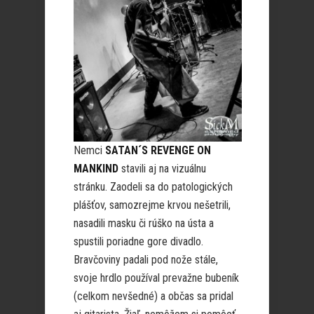
Nemci
SATAN´S REVENGE ON
MANKIND
stavili aj na vizuálnu
stránku. Zaodeli sa do patologických
plášťov, samozrejme krvou nešetrili,
nasadili masku či rúško na ústa a
spustili poriadne gore divadlo.
Bravčoviny padali pod nože stále,
svoje hrdlo používal prevažne bubeník
(celkom nevšedné) a občas sa pridal