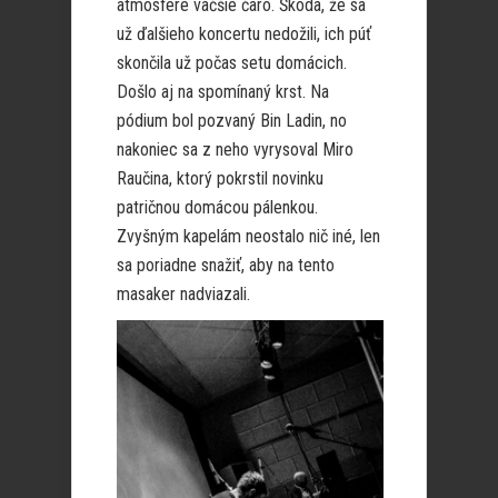
atmosfére väčšie čaro. Škoda, že sa
už ďalšieho koncertu nedožili, ich púť
skončila už počas setu domácich.
Došlo aj na spomínaný krst. Na
pódium bol pozvaný Bin Ladin, no
nakoniec sa z neho vyrysoval Miro
Raučina, ktorý pokrstil novinku
patričnou domácou pálenkou.
Zvyšným kapelám neostalo nič iné, len
sa poriadne snažiť, aby na tento
masaker nadviazali.