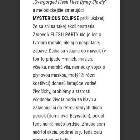
„Overgorged Flesh Flies Dying Slowly“
a melodickejšie smerujúci
MYSTERIOUS ECLIPSE
prišli ukázať,
že sa ani na takej akcii nestratia.
Zároveň FLESH PARTY nie je len o
tvrdom metale, ale aj o nespútanej
zábave. Ľudia sa všupnú do masiek (v
tomto prípade –mních, mäsiari,
včielka, morská víla, nemecký vojak s
plynovou maskou, motýľ či rôzni
kostlivci) donesú lietajúce vodné
živočíchy, problémy a starosti
všedného života hodia za hlavu a
zatancujú si do rytmu starých disco
peciek (dominoval Baywatch), pokiaľ
teda nehrá niečo tvrdšie. Zhruba som
načrtol akciu, poďme si ju teda celú