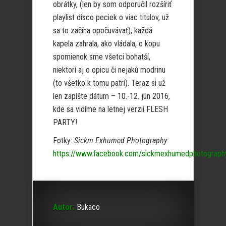
obrátky, (len by som odporučil rozšíriť
playlist disco peciek o viac titulov, už
sa to začína opočuvávať), každá
kapela zahrala, ako vládala, o kopu
spomienok sme všetci bohatší,
niektorí aj o opicu či nejakú modrinu
(to všetko k tomu patrí). Teraz si už
len zapíšte dátum – 10.-12. jún 2016,
kde sa vidíme na letnej verzii FLESH
PARTY!
Fotky:
Sickm Exhumed Photography
https://www.facebook.com/sickmexhumedphotograph
Autor:
Bukaco