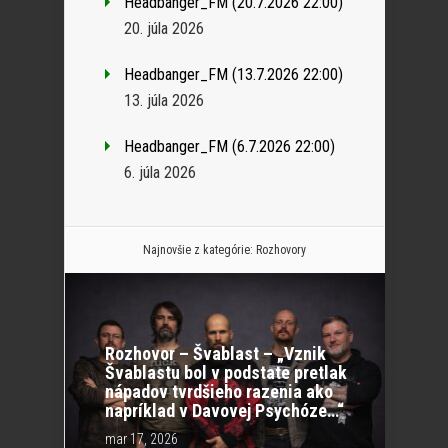
Headbanger_FM (20.7.2026 22:00)
20. júla 2026
Headbanger_FM (13.7.2026 22:00)
13. júla 2026
Headbanger_FM (6.7.2026 22:00)
6. júla 2026
Najnovšie z kategórie:
Rozhovory
Rozhovor – Švablast – „Vznik
Švablastu bol v podstate pretlak
nápadov tvrdšieho razenia ako
napríklad v Davovej Psychóze…“
mar 17, 2026