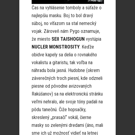
Čas na vyhlásenie tomboly a súťaže o
najlepšiu masku. Boj to bol dravý
súboj, no víťazom sa stal nemecký
vojak. Zároveň nám Pygo oznamuje,
že miesto
SEII TAISHOGUN
vystúpia
NUCLER MONSTROSITY
. Keďže
obidve kapely sa delia o rovnakého
vokalistu a gitaristu, tak voľba na
náhradu bola jasná. Hudobne (okrem
záverečných troch piesní, kde odzneli
piesne od pôvodne avizovaných
Rakúšanov) sa na elektronickú stránku
veľmi nehralo, ale svoje tóny padali na
pôdu tanečnú. Čiže hopsačky,
skreslený „prasačí“ vokál, čierne
masky so zelenými dredami (áno, mali
sme ich už možnosť vidieť na letnej