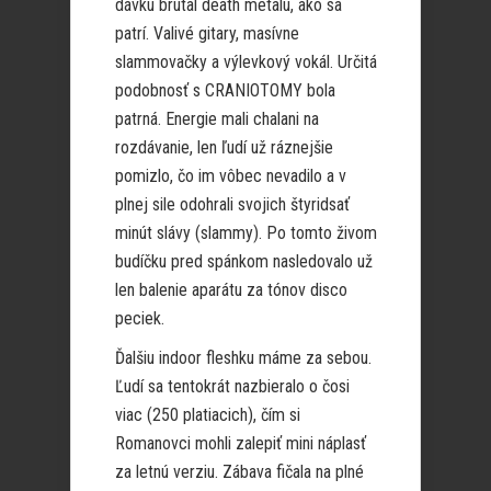
dávku brutal death metalu, ako sa
patrí. Valivé gitary, masívne
slammovačky a výlevkový vokál. Určitá
podobnosť s CRANIOTOMY bola
patrná. Energie mali chalani na
rozdávanie, len ľudí už ráznejšie
pomizlo, čo im vôbec nevadilo a v
plnej sile odohrali svojich štyridsať
minút slávy (slammy). Po tomto živom
budíčku pred spánkom nasledovalo už
len balenie aparátu za tónov disco
peciek.
Ďalšiu indoor fleshku máme za sebou.
Ľudí sa tentokrát nazbieralo o čosi
viac (250 platiacich), čím si
Romanovci mohli zalepiť mini náplasť
za letnú verziu. Zábava fičala na plné