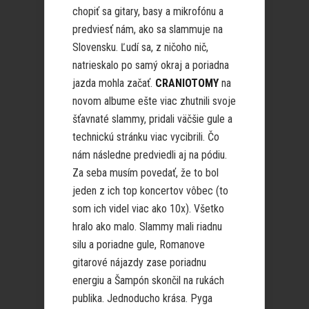
chopiť sa gitary, basy a mikrofónu a
predviesť nám, ako sa slammuje na
Slovensku. Ľudí sa, z ničoho nič,
natrieskalo po samý okraj a poriadna
jazda mohla začať.
CRANIOTOMY
na
novom albume ešte viac zhutnili svoje
šťavnaté slammy, pridali väčšie gule a
technickú stránku viac vycibrili. Čo
nám následne predviedli aj na pódiu.
Za seba musím povedať, že to bol
jeden z ich top koncertov vôbec (to
som ich videl viac ako 10x). Všetko
hralo ako malo. Slammy mali riadnu
silu a poriadne gule, Romanove
gitarové nájazdy zase poriadnu
energiu a Šampón skončil na rukách
publika. Jednoducho krása. Pyga