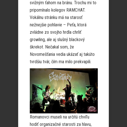
svižným ťahom na bránu. Trochu mi to
pripomínalo kolegov RAMCHAT.
Vokálnu stránku má na starosť
nežnejšie pohlavie – Peťa, ktorá
zvládne zo svojho hrdla chrliť
growling, ale aj slušný blackový
škrekot. Nečakal som, že
Novomešťania vedia ukázať aj takúto
tvrdšiu tvár, čím ma milo prekvapili.
Romanovci museli na určitú chvíľu
hodiť organizačné starosti za hlavu,