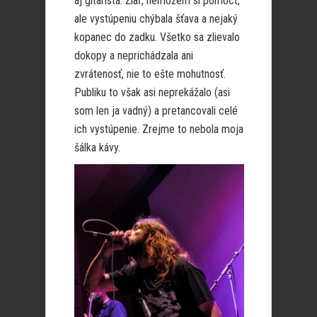
aj gitarista. Žiaľ, nemôžem si pomôcť,
ale vystúpeniu chýbala šťava a nejaký
kopanec do zadku. Všetko sa zlievalo
dokopy a neprichádzala ani
zvrátenosť, nie to ešte mohutnosť.
Publiku to však asi neprekážalo (asi
som len ja vadný) a pretancovali celé
ich vystúpenie. Zrejme to nebola moja
šálka kávy.