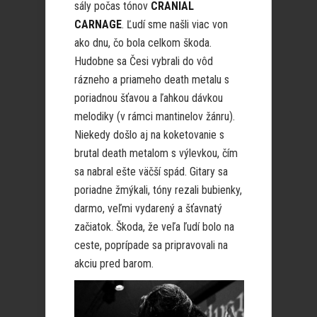
sály počas tónov
CRANIAL
CARNAGE
. Ľudí sme našli viac von
ako dnu, čo bola celkom škoda.
Hudobne sa Česi vybrali do vôd
rázneho a priameho death metalu s
poriadnou šťavou a ľahkou dávkou
melodiky (v rámci mantinelov žánru).
Niekedy došlo aj na koketovanie s
brutal death metalom s výlevkou, čím
sa nabral ešte väčší spád. Gitary sa
poriadne žmýkali, tóny rezali bubienky,
darmo, veľmi vydarený a šťavnatý
začiatok. Škoda, že veľa ľudí bolo na
ceste, poprípade sa pripravovali na
akciu pred barom.