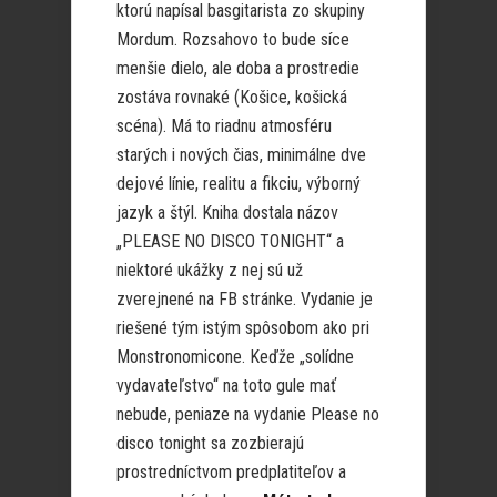
ktorú napísal basgitarista zo skupiny
Mordum. Rozsahovo to bude síce
menšie dielo, ale doba a prostredie
zostáva rovnaké (Košice, košická
scéna). Má to riadnu atmosféru
starých i nových čias, minimálne dve
dejové línie, realitu a fikciu, výborný
jazyk a štýl. Kniha dostala názov
„PLEASE NO DISCO TONIGHT“ a
niektoré ukážky z nej sú už
zverejnené na FB stránke. Vydanie je
riešené tým istým spôsobom ako pri
Monstronomicone. Keďže „solídne
vydavateľstvo“ na toto gule mať
nebude, peniaze na vydanie Please no
disco tonight sa zozbierajú
prostredníctvom predplatiteľov a