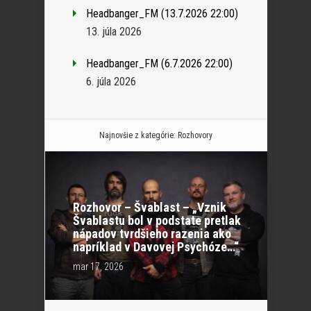
Headbanger_FM (13.7.2026 22:00)
13. júla 2026
Headbanger_FM (6.7.2026 22:00)
6. júla 2026
Najnovšie z kategórie:
Rozhovory
Rozhovor – Švablast – „Vznik
Švablastu bol v podstate pretlak
nápadov tvrdšieho razenia ako
napríklad v Davovej Psychóze…“
mar 17, 2026