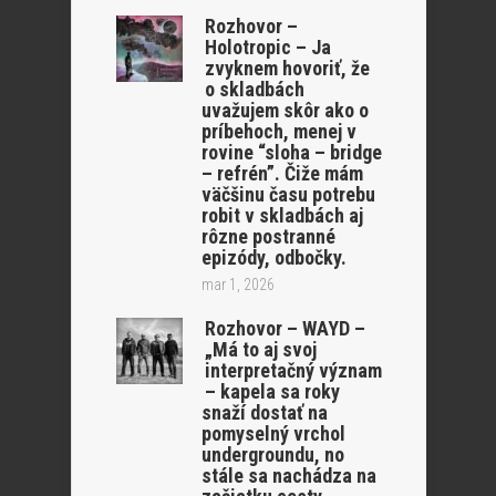
Rozhovor –
Holotropic – Ja
zvyknem hovoriť, že
o skladbách
uvažujem skôr ako o
príbehoch, menej v
rovine “sloha – bridge
– refrén”. Čiže mám
väčšinu času potrebu
robit v skladbách aj
rôzne postranné
epizódy, odbočky.
mar 1, 2026
Rozhovor – WAYD –
„Má to aj svoj
interpretačný význam
– kapela sa roky
snaží dostať na
pomyselný vrchol
undergroundu, no
stále sa nachádza na