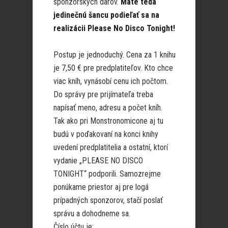
sponzorských darov.
Máte teda
jedinečnú šancu podieľať sa na
realizácii Please No Disco Tonight!
Postup je jednoduchý. Cena za 1 knihu
je 7,50 € pre predplatiteľov. Kto chce
viac kníh, vynásobí cenu ich počtom.
Do správy pre prijímateľa treba
napísať meno, adresu a počet kníh.
Tak ako pri Monstronomicone aj tu
budú v poďakovaní na konci knihy
uvedení predplatitelia a ostatní, ktorí
vydanie „PLEASE NO DISCO
TONIGHT“ podporili. Samozrejme
ponúkame priestor aj pre logá
prípadných sponzorov, stačí poslať
správu a dohodneme sa.
Číslo účtu je: