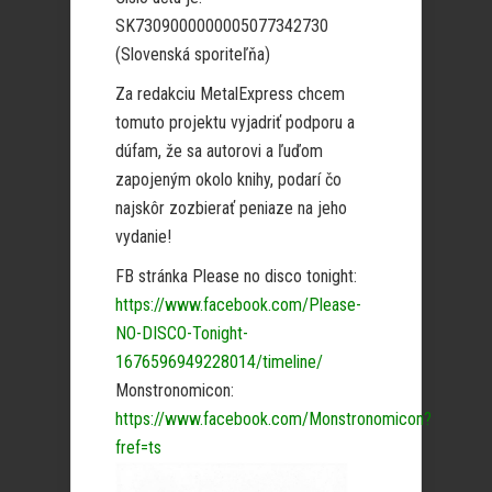
SK7309000000005077342730
(Slovenská sporiteľňa)
Za redakciu MetalExpress chcem
tomuto projektu vyjadriť podporu a
dúfam, že sa autorovi a ľuďom
zapojeným okolo knihy, podarí čo
najskôr zozbierať peniaze na jeho
vydanie!
FB stránka Please no disco tonight:
https://www.facebook.com/Please-
NO-DISCO-Tonight-
1676596949228014/timeline/
Monstronomicon:
https://www.facebook.com/Monstronomicon?
fref=ts