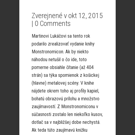
Zverejnené v okt 12, 2015
|
0 Comments
Martinovi Lukáčovi sa tento rok
podarilo zrealizovať vydanie knihy
Monstronomicon. Ak by niekto
náhodou netušil o čo ide, toto
pomerne obsiahle čítanie (až 404
strán) sa týka spomienok z košickej
(hlavne) metalovej scény. V knihe
nájdete okrem toho aj profily kapiel,
bohatú obrazovú prílohu a množstvo
zaujímavostí. Z Monstronomiconu v
súčasnosti zostalo len niekoľko kusov,
dotlač sa v najbližšej dobe nechystá.
Ak teda túto zaujímavú knižku