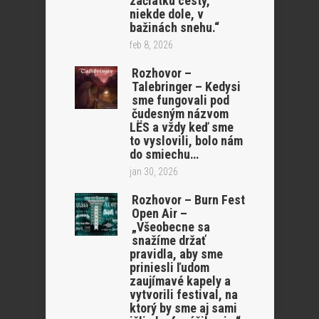
začiatku cesty,
niekde dole, v
bažinách snehu.“
feb 8, 2026
Rozhovor –
Talebringer – Kedysi
sme fungovali pod
čudesným názvom
LËS a vždy keď sme
to vyslovili, bolo nám
do smiechu…
jan 30, 2026
Rozhovor – Burn Fest
Open Air –
„Všeobecne sa
snažíme držať
pravidla, aby sme
priniesli ľudom
zaujímavé kapely a
vytvorili festival, na
ktorý by sme aj sami