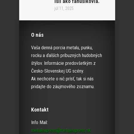
išli ako fanúšikovia.“
júl 11, 2025
O nás
Vaša denná porcia metalu, punku,
rocku a ďalších príbuzných hudobných
štýlov. Informácie predovšetkým z
Česko-Slovenskej UG scény.
Ak nechcete o nič prísť, tak si nás
pridajte do záujmového zoznamu.
Kontakt
Info Mail:
metalexpress@metalexpress.sk