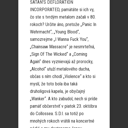
SATAN’S DEFLORATION
INCORPORATED, pamätáte si ich vy,
čo ste s tvrdým metalom začali v 80.
rokoch? Určite áno, pretože „Panic In
Wehrmacht“, „Young Blood“,
samozrejme „I Wanna Fuck You“,
„Chainsaw Massacre“ je nesmrteľná,
„Sign Of The Wicked“ a „Coming
Again“ dnes vyznievajú až prorocky,
„Alcohol“ utuží metalového ducha,
občas s ním chodí „Violence“ a kto si
myslí, že toto bola iba taká
druholigová kapela, je obyčajný
„Wanker“. A kto zabudol, nech si príde
pamäť občerstviť v piatok 23. októbra
do Collossea. S.D.I. sa totiž po
mnohých rokoch vrátili na koncertné