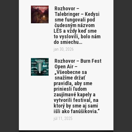
Rozhovor –
Talebringer – Kedysi
sme fungovali pod
čudesným názvom
LËS a vždy keď sme
to vyslovili, bolo nám
do smiechu…
jan 30, 2026
Rozhovor – Burn Fest
Open Air –
„Všeobecne sa
snažíme držať
pravidla, aby sme
priniesli ľudom
zaujímavé kapely a
vytvorili festival, na
ktorý by sme aj sami
išli ako fanúšikovia.“
júl 11, 2025