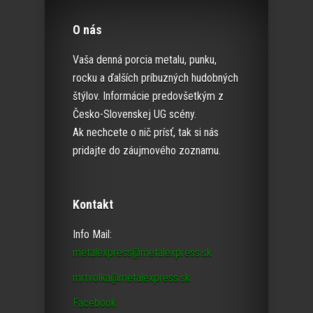
O nás
Vaša denná porcia metalu, punku,
rocku a ďalších príbuzných hudobných
štýlov. Informácie predovšetkým z
Česko-Slovenskej UG scény.
Ak nechcete o nič prísť, tak si nás
pridajte do záujmového zoznamu.
Kontakt
Info Mail:
metalexpress@metalexpress.sk
mrtvolka@metalexpress.sk
Facebook