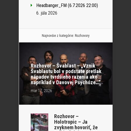
Headbanger_FM (6.7.2026 22:00)
6. júla 2026
Najnovšie z kategórie:
Rozhovory
Rozhovor – Švablast – „Vznik
Švablastu bol v podstate pretlak
nápadov tvrdšieho razenia ako
napríklad v Davovej Psychóze…“
mar 17, 2026
Rozhovor –
Holotropic – Ja
zvyknem hovoriť, že