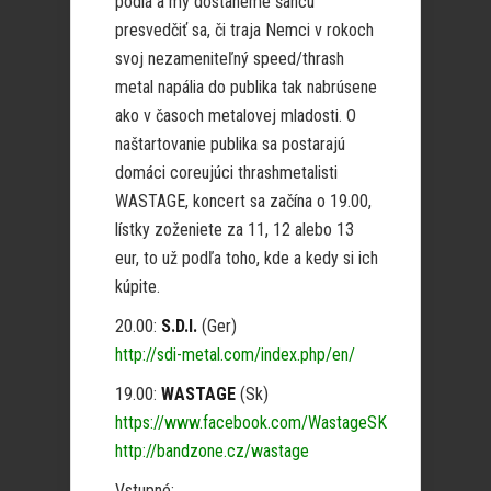
pódiá a my dostaneme šancu
presvedčiť sa, či traja Nemci v rokoch
svoj nezameniteľný speed/thrash
metal napália do publika tak nabrúsene
ako v časoch metalovej mladosti. O
naštartovanie publika sa postarajú
domáci coreujúci thrashmetalisti
WASTAGE, koncert sa začína o 19.00,
lístky zoženiete za 11, 12 alebo 13
eur, to už podľa toho, kde a kedy si ich
kúpite.
20.00:
S.D.I.
(Ger)
http://sdi-metal.com/index.php/en/
19.00:
WASTAGE
(Sk)
https://www.facebook.com/WastageSK
http://bandzone.cz/wastage
Vstupné: