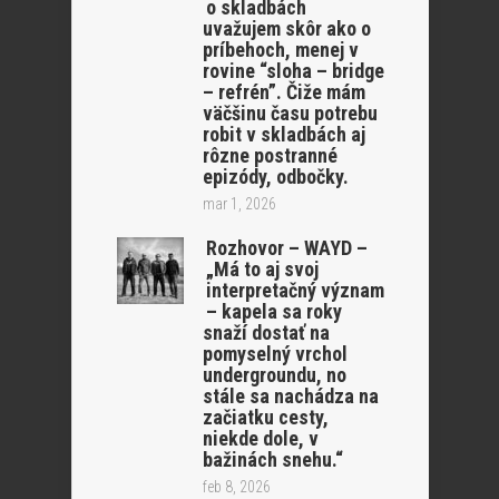
o skladbách
uvažujem skôr ako o
príbehoch, menej v
rovine “sloha – bridge
– refrén”. Čiže mám
väčšinu času potrebu
robit v skladbách aj
rôzne postranné
epizódy, odbočky.
mar 1, 2026
Rozhovor – WAYD –
„Má to aj svoj
interpretačný význam
– kapela sa roky
snaží dostať na
pomyselný vrchol
undergroundu, no
stále sa nachádza na
začiatku cesty,
niekde dole, v
bažinách snehu.“
feb 8, 2026