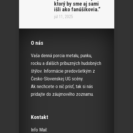
ktorý by sme aj sami
išli ako fanúšikovia.“
júl 11, 2025
O nás
Vaša denná porcia metalu, punku,
rocku a ďalších príbuzných hudobných
štýlov. Informácie predovšetkým z
Česko-Slovenskej UG scény.
Ak nechcete o nič prísť, tak si nás
pridajte do záujmového zoznamu.
Kontakt
Info Mail: