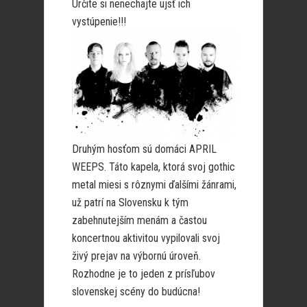
Určite si nenechajte ujsť ich
vystúpenie!!!
Druhým hosťom sú domáci APRIL
WEEPS. Táto kapela, ktorá svoj gothic
metal miesi s rôznymi ďalšími žánrami,
už patrí na Slovensku k tým
zabehnutejším menám a častou
koncertnou aktivitou vypilovali svoj
živý prejav na výbornú úroveň.
Rozhodne je to jeden z prísľubov
slovenskej scény do budúcna!