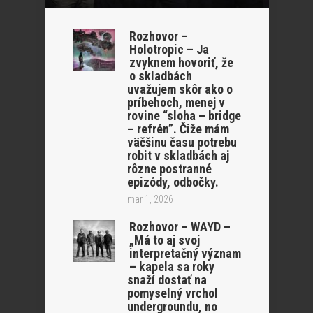
Rozhovor –
Holotropic – Ja
zvyknem hovoriť, že
o skladbách
uvažujem skôr ako o
príbehoch, menej v
rovine “sloha – bridge
– refrén”. Čiže mám
väčšinu času potrebu
robit v skladbách aj
rôzne postranné
epizódy, odbočky.
mar 1, 2026
Rozhovor – WAYD –
„Má to aj svoj
interpretačný význam
– kapela sa roky
snaží dostať na
pomyselný vrchol
undergroundu, no