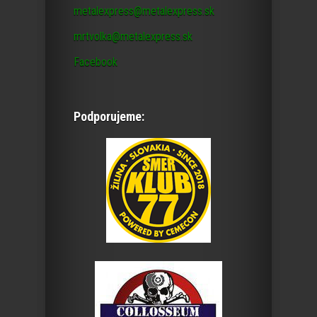
metalexpress@metalexpress.sk
mrtvolka@metalexpress.sk
Facebook
Podporujeme: