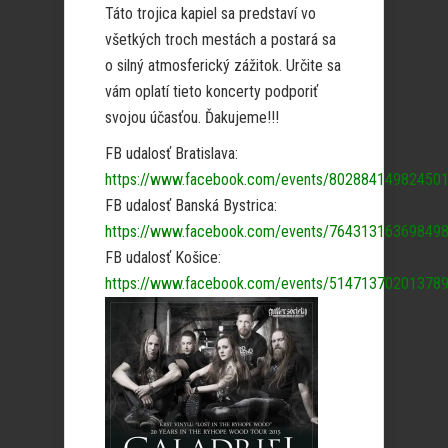
Táto trojica kapiel sa predstaví vo
všetkých troch mestách a postará sa
o silný atmosferický zážitok. Určite sa
vám oplatí tieto koncerty podporiť
svojou účasťou. Ďakujeme!!!
FB udalosť Bratislava:
https://www.facebook.com/events/802884149824501
FB udalosť Banská Bystrica:
https://www.facebook.com/events/764313163698498
FB udalosť Košice:
https://www.facebook.com/events/514713702013789