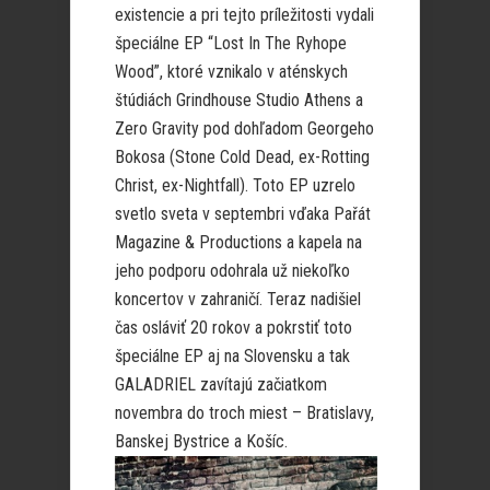
existencie a pri tejto príležitosti vydali
špeciálne EP “Lost In The Ryhope
Wood”, ktoré vznikalo v aténskych
štúdiách Grindhouse Studio Athens a
Zero Gravity pod dohľadom Georgeho
Bokosa (Stone Cold Dead, ex-Rotting
Christ, ex-Nightfall). Toto EP uzrelo
svetlo sveta v septembri vďaka Pařát
Magazine & Productions a kapela na
jeho podporu odohrala už niekoľko
koncertov v zahraničí. Teraz nadišiel
čas osláviť 20 rokov a pokrstiť toto
špeciálne EP aj na Slovensku a tak
GALADRIEL zavítajú začiatkom
novembra do troch miest – Bratislavy,
Banskej Bystrice a Košíc.