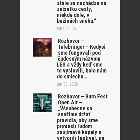
stále sa nachádza na
začiatku cesty,
niekde dole, v
bažinách snehu.“
feb 8, 2026
Rozhovor –
Talebringer – Kedysi
sme fungovali pod
čudesným názvom
LËS a vždy keď sme
to vyslovili, bolo nám
do smiechu…
jan 30, 2026
Rozhovor – Burn Fest
Open Air –
„Všeobecne sa
snažíme držať
pravidla, aby sme
priniesli ľudom
zaujímavé kapely a
vytvorili festival, na