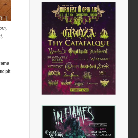
orn,
i,
.
steme
ncipit