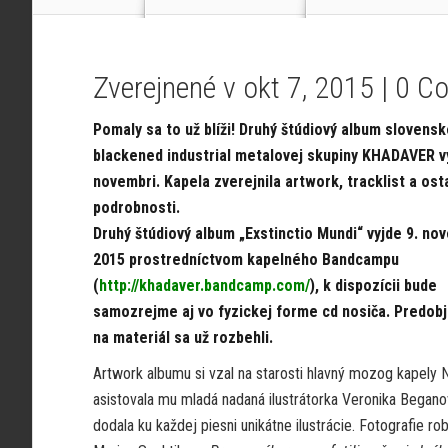
Zverejnené v okt 7, 2015 |
0 C
Pomaly sa to už blíži! Druhý štúdiový album slovensk
blackened industrial metalovej skupiny KHADAVER v
novembri. Kapela zverejnila artwork, tracklist a ost
podrobnosti.
Druhý štúdiový album „Exstinctio Mundi“ vyjde 9. no
2015 prostredníctvom kapelného Bandcampu
(
http://khadaver.bandcamp.com/
), k dispozícii bude
samozrejme aj vo fyzickej forme cd nosiča. Predob
na materiál sa už rozbehli.
Artwork albumu si vzal na starosti hlavný mozog kapely Ni
asistovala mu mladá nadaná ilustrátorka Veronika Begano
dodala ku každej piesni unikátne ilustrácie. Fotografie ro