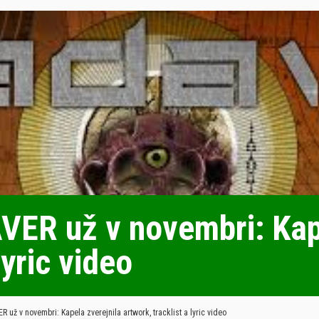
ER už v novembri: Kape
lyric video
už v novembri: Kapela zverejnila artwork, tracklist a lyric video