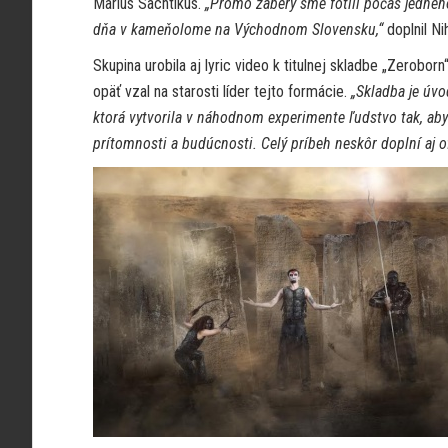
Marius Sachtikus.
„Promo zábery sme fotili počas jedné
dňa v kameňolome na Východnom Slovensku,“
doplnil Nih
Skupina urobila aj lyric video k titulnej skladbe „Zeroborn“
opäť vzal na starosti líder tejto formácie.
„Skladba je úvo
ktorá vytvorila v náhodnom experimente ľudstvo tak, ab
prítomnosti a budúcnosti. Celý príbeh neskôr doplní aj ofi