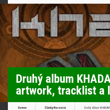
Druhý album KHADAV
artwork, tracklist a 
Domov
Články/Recenzie
Druhý album KHADAVER 