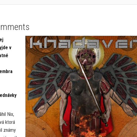
omments
ej
yjde v
atné
vembra
jednávky
hil Nix,
vá ktorá
bil známy