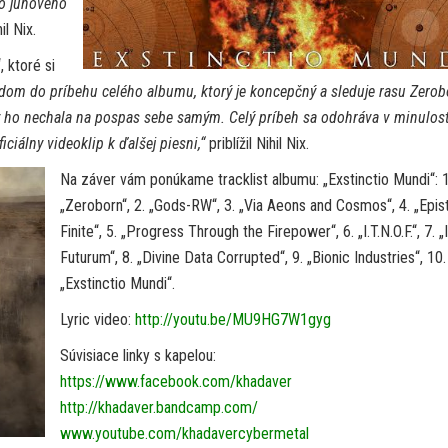
ho júnového
il Nix.
, ktoré si
dom do príbehu celého albumu, ktorý je koncepčný a sleduje rasu Zerob
y ho nechala na pospas sebe samým. Celý príbeh sa odohráva v minulost
ciálny videoklip k ďalšej piesni,“
priblížil Nihil Nix.
Na záver vám ponúkame tracklist albumu: „Exstinctio Mundi“: 1
„Zeroborn“, 2. „Gods-RW“, 3. „Via Aeons and Cosmos“, 4. „Epi
Finite“, 5. „Progress Through the Firepower“, 6. „I.T.N.O.F.“, 7. „I
Futurum“, 8. „Divine Data Corrupted“, 9. „Bionic Industries“, 10.
„Exstinctio Mundi“.
Lyric video:
http://youtu.be/MU9HG7W1gyg
Súvisiace linky s kapelou:
https://www.facebook.com/khadaver
http://khadaver.bandcamp.com/
www.youtube.com/khadavercybermetal