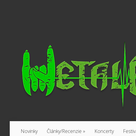
Novinky
Články/Recenzie
»
Koncerty
Festiv