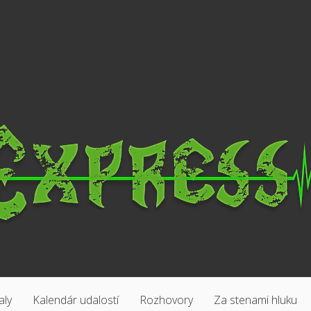
aly
Kalendár udalostí
Rozhovory
Za stenami hluku