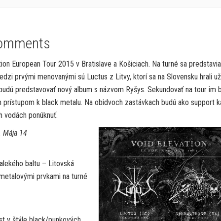
omments
ion European Tour 2015 v Bratislave a Košiciach. Na turné sa predstavi
edzi prvými menovanými sú Luctus z Litvy, ktorí sa na Slovensku hrali už
tus budú predstavovať nový album s názvom Ryšys. Sekundovať na tour im 
ým prístupom k black metalu. Na obidvoch zastávkach budú ako support k
h vodách ponúknuť.
. Mája 14
lekého baltu – Litovská
 metalovými prvkami na turné
st v štýle black/punkových