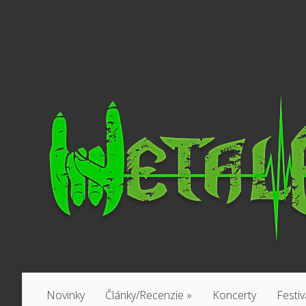
Novinky
Články/Recenzie
»
Koncerty
Festiv