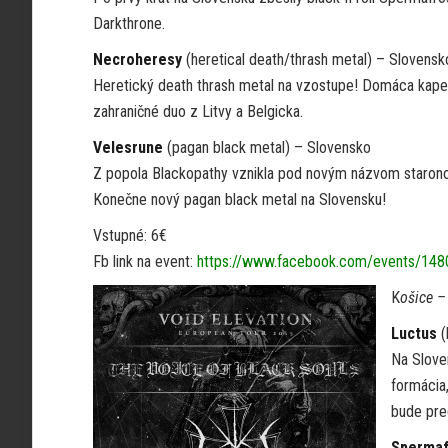
Darkthrone.
Necroheresy
(heretical death/thrash metal) – Slovensk
Heretický death thrash metal na vzostupe! Domáca kapel
zahraničné duo z Litvy a Belgicka.
Velesrune
(pagan black metal) – Slovensko
Z popola Blackopathy vznikla pod novým názvom starono
Konečne nový pagan black metal na Slovensku!
Vstupné: 6€
Fb link na event:
https://www.facebook.com/events/14
K
ošice –
Luctus
(
Na Slove
formácia
bude pre
Spermaf