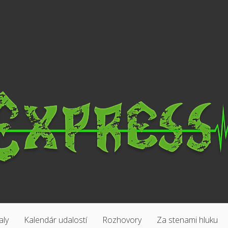
aly
Kalendár udalostí
Rozhovory
Za stenami hluku