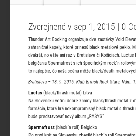
Zverejnené v sep 1, 2015 |
0 C
Thunder Art Booking organizuje dve zastávky Void Elevat
zahraničné kapely, ktoré prinesú black metalové peklo. M
dvakrát, no ešte ani raz v Bratislave či Košiciach. Luc
belgičania Spermafrost s ich špecifickým rock´n rollov
to najlepšie, čo naša scéna môže black/death metalovýc
Bratislava – 18. 9. 2015: Klub British Rock Stars, Nám. 1
Luctus
(black/thrash metal) Litva
Na Slovensku veľmi dobre známy black/thrash metal z ďa
formácia, ktorá hrá nekompromisný black metal s thrash
bude predstavovať nový album „RYŠYS“
Spermafrost
(black´n roll) Belgicko
Po prvý krát na Slovensku zbesilý black´n roll Spermafro