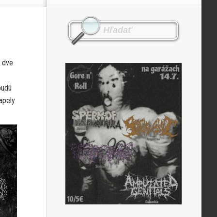
a dve
budú
apely