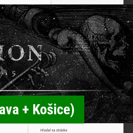
lava + Košice)
Hľadať na stránke