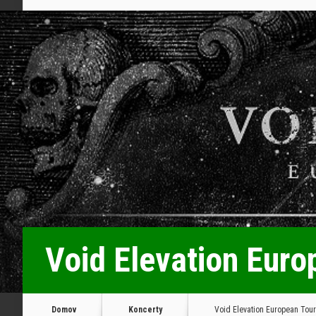
Void Elevation Euro
Domov
Koncerty
Void Elevation European Tour 