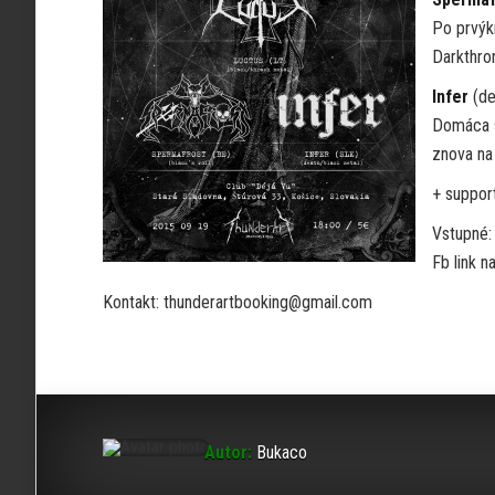
Po prvýk
Darkthro
Infer
(de
Domáca st
znova na
+ suppor
Vstupné:
Fb link n
Kontakt: thunderartbooking@gmail.com
Autor:
Bukaco