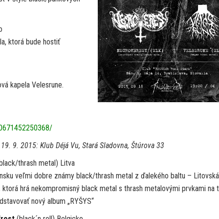
o
a, ktorá bude hostiť
vá kapela Velesrune.
80671452250368/
 19. 9. 2015: Klub Déjá Vu, Stará Sladovna, Štúrova 33
black/thrash metal) Litva
nsku veľmi dobre známy black/thrash metal z ďalekého baltu – Litovská
, ktorá hrá nekompromisný black metal s thrash metalovými prvkami na 
dstavovať nový album „RYŠYS“
rost
(black´n roll) Belgicko