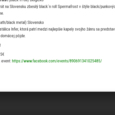
rát na Slovensku zbesilý black´n roll Spermafrost v štýle black/punkový
ne.
ath/black metal) Slovensko
álica Infer, ktorá patrí medzi najlepšie kapely svojho žánru sa predstav
 domácej pôjde.
t
 5€
a event:
https://www.facebook.com/events/890691341025485/