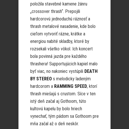
položila stavebné kamene žánru
„crossover thrash“. Prepojili
hardcorovú jednoduchú ráznosť a
thrash metalové nasadenie, kde bolo
cieľom vytvoriť rázne, krátke a
energiou nabité skladby, ktoré by
rozsekali všetko vôkol. Ich koncert
bola povinná jazda pre každého
thrashera! Supportujúcich kapiel malo
byť viac, no nakoniec vystúpili
DEATH
BY STEREO
s melodicky ladeným
hardcorom a
RAMMING SPEED
, ktorí
thrash miešajú s crustom. Síce v ten
istý deň začal aj Gothoom, túto
kultovú kapelu by bolo hriech
vynechať, tým pádom sa Gothoom pre
mňa začal až o deň neskôr.