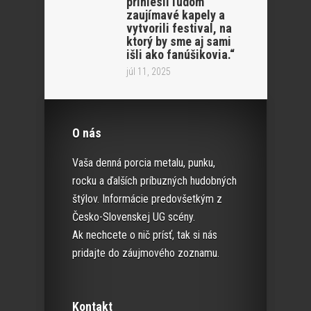
priniesli ľudom
zaujímavé kapely a
vytvorili festival, na
ktorý by sme aj sami
išli ako fanúšikovia.“
júl 11, 2025
O nás
Vaša denná porcia metalu, punku,
rocku a ďalších príbuzných hudobných
štýlov. Informácie predovšetkým z
Česko-Slovenskej UG scény.
Ak nechcete o nič prísť, tak si nás
pridajte do záujmového zoznamu.
Kontakt