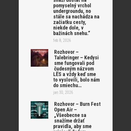
pomyselný vrchol
undergroundu, no
stále sa nachádza na
začiatku cesty,
niekde dole, v
bažinách snehu.“
feb 8, 2026
Rozhovor –
Talebringer – Kedysi
sme fungovali pod
čudesným názvom
LËS a vždy keď sme
to vyslovili, bolo nám
do smiechu…
jan 30, 2026
Rozhovor – Burn Fest
Open Air –
„Všeobecne sa
snažíme držať
pravidla, aby sme