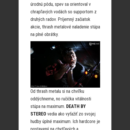
úrodnú pôdu, spev sa orientoval v
chrapľavých vodách so supportom z
druhých radov. Príjemný začiatok
akcie, thrash metalové naladenie stúpa
na plné obrátky.
Od thrash metalu si na chvíľku
oddýchneme, no ručička vitálnosti
stúpa na maximum.
DEATH BY
STEREO
vedia ako vyťažiť zo svojej
hudby úplné maximum. Ich hardcore je
postavený na chytľavých a