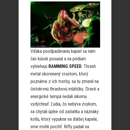
Vďaka poodpadávaniu kapiel sa nám
čas kúsok posunul a na pódium
vybiehajú
RAMMING SPEED
. Thrash
metal okorenený crustom, ktorý
poznáme z ich tvorby, sa tu zmenil na
čistokrvnú thrashovú mlátičku. Dravé a
energické tempá nedali nikomu
vydýchnuť. Ľudia, čo nebýva zvykom,
sa chytali úplne od začiatku a náznaky
kotlu, ktorý vypukne na ďalšej kapele,
sme mohli pocítiť. Riffy padali na