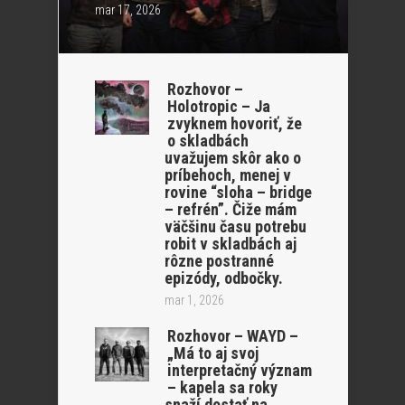
mar 17, 2026
Rozhovor –
Holotropic – Ja
zvyknem hovoriť, že
o skladbách
uvažujem skôr ako o
príbehoch, menej v
rovine “sloha – bridge
– refrén”. Čiže mám
väčšinu času potrebu
robit v skladbách aj
rôzne postranné
epizódy, odbočky.
mar 1, 2026
Rozhovor – WAYD –
„Má to aj svoj
interpretačný význam
– kapela sa roky
snaží dostať na