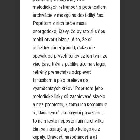
melodických refrénoch s potenciálom
archivácie v mozgu na dosť dlhý čas.
Popritom z nich tečie masa
energetickej šťavy, že by ste si s ňou
mohli otvoriť biznis. A to, že sú
poriadny underground, dokazuje
spevák od prvých tónov už len tým, že
viac času trávi v publiku ako na stagei,
refrény prenecháva odspievať
fanúšikom a pivo prelieva do
vysmädnutých krkov! Popritom jeho
melodické linky sú zaspievané skvelo
a bez problému, k tomu ich kombinuje
s „klasickými“ ukričanými pasážami a
to na mieste nepostojí ani na chvíľku,
čím sa inšpirujú aj jeho kolegovia z
kapely. Dravosť, nespútanosť a až