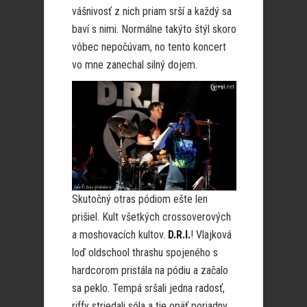
vášnivosť z nich priam srší a každý sa
baví s nimi. Normálne takýto štýl skoro
vôbec nepočúvam, no tento koncert
vo mne zanechal silný dojem.
Skutočný otras pódiom ešte len
prišiel. Kult všetkých crossoverových
a moshovacích kultov.
D.R.I.
! Vlajková
loď oldschool thrashu spojeného s
hardcorom pristála na pódiu a začalo
sa peklo. Tempá sršali jedna radosť,
riffy striedali sóla a tie opäť poriadny