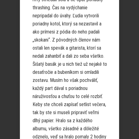
thrashing. Čas na vydýchanie
nepripadal do úvahy. Ľudia vytvorili
poriadny kotol, ktorý sa nezastavil a
ako prímesi z pódia do neho padali
„skokani“. Z pôvodných členov nám
ostali len spevák a gitarista, ktorí sa
nedali zahanbiť a dali zo seba všetko.
Šišatý basák je u nich tiež už nejaké to
desaťročie a bubeníkom si omladili
zostavu. Musím ho však pochváliť,
každý part dával s poriadnou
náruživosťou a chuťou to celé rozbiť.
Keby ste chceli zapísať setlist večera,
tak by ste si museli pripraviť veľmi
dlhý papier. Hralo sa z každého
albumu, všetko zásadné a dôležité
odznelo, veď sa hralo pomaly 2 hodiny