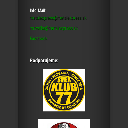
Info Mail:
metalexpress@metalexpress.sk
mrtvolka@metalexpress.sk
Facebook
Podporujeme: