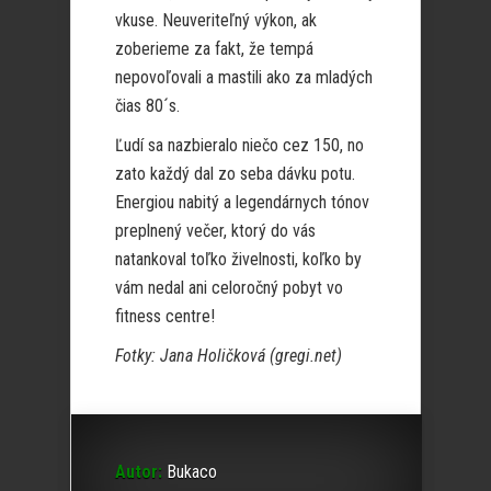
vkuse. Neuveriteľný výkon, ak
zoberieme za fakt, že tempá
nepovoľovali a mastili ako za mladých
čias 80´s.
Ľudí sa nazbieralo niečo cez 150, no
zato každý dal zo seba dávku potu.
Energiou nabitý a legendárnych tónov
preplnený večer, ktorý do vás
natankoval toľko živelnosti, koľko by
vám nedal ani celoročný pobyt vo
fitness centre!
Fotky: Jana Holičková (gregi.net)
Autor:
Bukaco