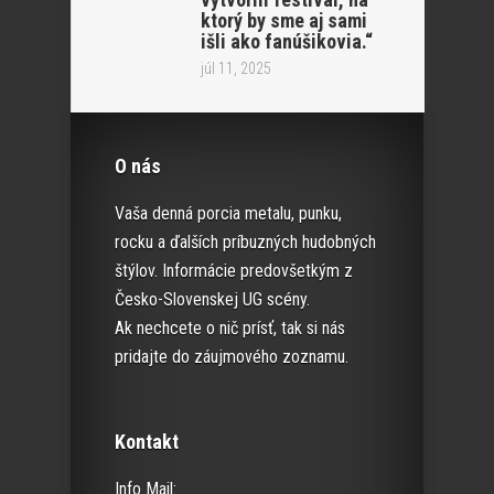
ktorý by sme aj sami
išli ako fanúšikovia.“
júl 11, 2025
O nás
Vaša denná porcia metalu, punku,
rocku a ďalších príbuzných hudobných
štýlov. Informácie predovšetkým z
Česko-Slovenskej UG scény.
Ak nechcete o nič prísť, tak si nás
pridajte do záujmového zoznamu.
Kontakt
Info Mail: