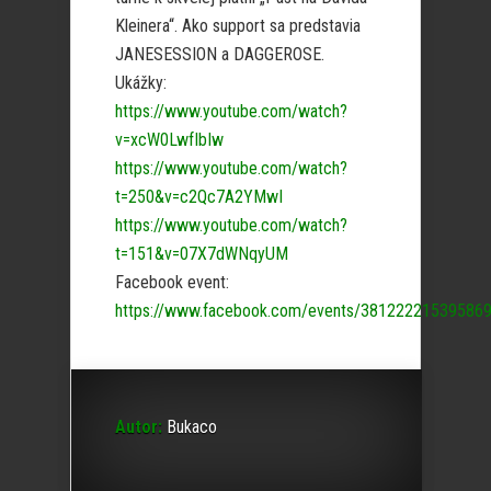
Kleinera“. Ako support sa predstavia
JANESESSION a DAGGEROSE.
Ukážky:
https://www.youtube.com/watch?
v=xcW0LwfIbIw
https://www.youtube.com/watch?
t=250&v=c2Qc7A2YMwI
https://www.youtube.com/watch?
t=151&v=07X7dWNqyUM
Facebook event:
https://www.facebook.com/events/381222215395869
Autor:
Bukaco