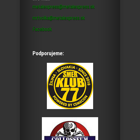
metalexpress@metalexpress.sk
mrtvolka@metalexpress.sk
Facebook
Podporujeme: