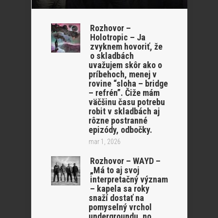
Rozhovor –
Holotropic – Ja
zvyknem hovoriť, že
o skladbách
uvažujem skôr ako o
príbehoch, menej v
rovine “sloha – bridge
– refrén”. Čiže mám
väčšinu času potrebu
robit v skladbách aj
rôzne postranné
epizódy, odbočky.
mar 1, 2026
Rozhovor – WAYD –
„Má to aj svoj
interpretačný význam
– kapela sa roky
snaží dostať na
pomyselný vrchol
undergroundu, no