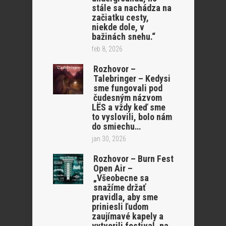
stále sa nachádza na
začiatku cesty,
niekde dole, v
bažinách snehu.“
feb 8, 2026
Rozhovor –
Talebringer – Kedysi
sme fungovali pod
čudesným názvom
LËS a vždy keď sme
to vyslovili, bolo nám
do smiechu…
jan 30, 2026
Rozhovor – Burn Fest
Open Air –
„Všeobecne sa
snažíme držať
pravidla, aby sme
priniesli ľudom
zaujímavé kapely a
vytvorili festival, na