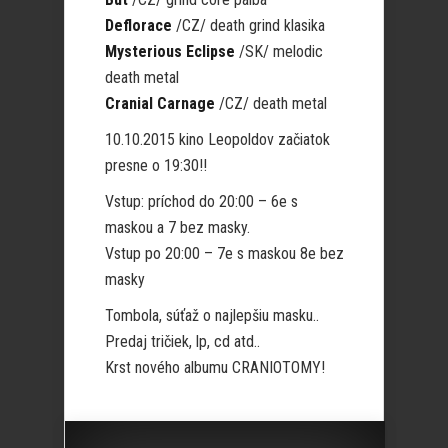
Deflorace
/CZ/ death grind klasika
Mysterious Eclipse
/SK/ melodic
death metal
Cranial Carnage
/CZ/ death metal
10.10.2015 kino Leopoldov začiatok
presne o 19:30!!
Vstup: príchod do 20:00 – 6e s
maskou a 7 bez masky.
Vstup po 20:00 – 7e s maskou 8e bez
masky
Tombola, súťaž o najlepšiu masku..
Predaj tričiek, lp, cd atd..
Krst nového albumu CRANIOTOMY!