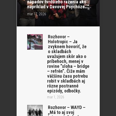
nápadov tvrdšieho razenia ako
napríklad v Davovej Psychóze…“
mar 17, 2026
Rozhovor –
Holotropic – Ja
zvyknem hovoriť, že
o skladbách
uvažujem skôr ako o
príbehoch, menej v
rovine “sloha – bridge
– refrén”. Čiže mám
väčšinu času potrebu
robit v skladbách aj
rôzne postranné
epizódy, odbočky.
mar 1, 2026
Rozhovor – WAYD –
„Má to aj svoj