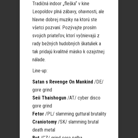
Tradičná indoor „fleška“ v kine
Leopoldov plná zábavy, ohavnosti, ale
hlavne dobrej muziky na ktorú ste
všetci pozvaní. Pozývajte prosím
svojich priateľov, ktorí vyčnievajú z
rady bežných hudobných škatuliek a
tak pridajú kvalitné mäsko k ozajstnej
nálade.
Line-up:
Satan s Revenge On Mankind
/DE/
gore grind
Seii Thaishogun
/AT/ cyber disco
gore grind
Fetor
/PL/ slamming guttural brutality
Craniotomy
/SK/ slamming brutal
death metal
But
/CZ/ grind core palba