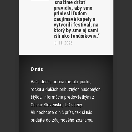
snažíme držať
pravidla, aby sme
priniesli ľudom
zaujímavé kapely a
vytvorili festival, na
ktorý by sme aj sami
išli ako fanúšikovia.“
júl 11, 2025
O nás
Vaša denná porcia metalu, punku,
rocku a ďalších príbuzných hudobných
štýlov. Informácie predovšetkým z
Česko-Slovenskej UG scény.
Ak nechcete o nič prísť, tak si nás
pridajte do záujmového zoznamu.