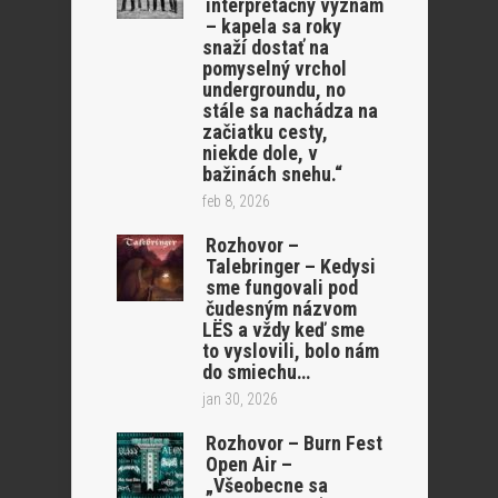
interpretačný význam
– kapela sa roky
snaží dostať na
pomyselný vrchol
undergroundu, no
stále sa nachádza na
začiatku cesty,
niekde dole, v
bažinách snehu.“
feb 8, 2026
Rozhovor –
Talebringer – Kedysi
sme fungovali pod
čudesným názvom
LËS a vždy keď sme
to vyslovili, bolo nám
do smiechu…
jan 30, 2026
Rozhovor – Burn Fest
Open Air –
„Všeobecne sa