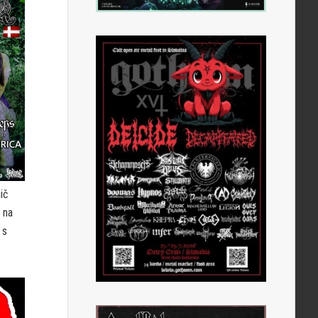
ič
 na
 s