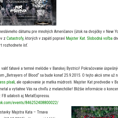
čie neslávneho dátumu pre mnohých Američanov (útok na dvojičky v New Yo
ov z
Catastrofy
, ktorých v zapätí popraví
Majster Kat
.
Slobodná voľba
dn
t rozhodnete ísť.
 valiť ťahavé a temné melódie v Banskej Bystrici! Pokračovanie úspešn
m „Betrayers of Blood“ sa bude konať 25.9.2015. O tejto akcii sme už n
ss písali
, ale opakovanie je matka múdrosti. Majster Kat predvedie v B
 metal a vytiahne Vás na chvíľu z melanchólie! Bližšie informácie o koncer
 FB udalosti aj MetalExpressu.
ook.com/events/846252408800022/
tavky Majstra Kata – Trnava