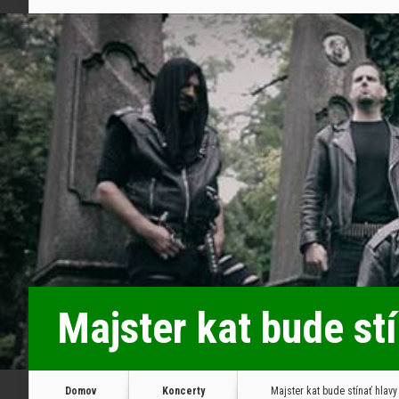
Majster kat bude st
Domov
Koncerty
Majster kat bude stínať hlav