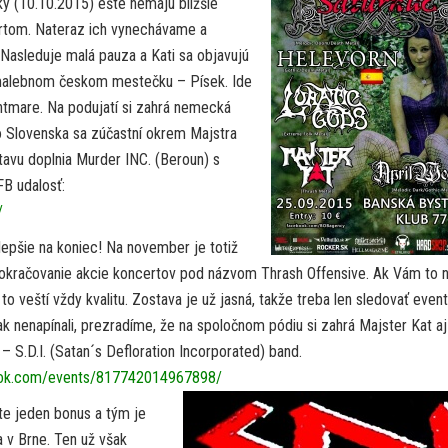
ky (10.10.2015) ešte nemajú bližšie
rtom. Nateraz ich vynechávame a
Nasleduje malá pauza a Kati sa objavujú
 malebnom českom mestečku – Písek. Ide
htmare. Na podujatí si zahrá nemecká
o Slovenska sa zúčastní okrem Majstra
tavu doplnia Murder INC. (Beroun) s
B udalosť:
/
jlepšie na koniec! Na november je totiž
pokračovanie akcie koncertov pod názvom Thrash Offensive. Ak Vám to n
to veští vždy kvalitu. Zostava je už jasná, takže treba len sledovať event
 nenapínali, prezradíme, že na spoločnom pódiu si zahrá Majster Kat aj
 S.D.I. (Satan´s Defloration Incorporated) band.
ook.com/events/817742014967898/
e jeden bonus a tým je
 v Brne. Ten už však