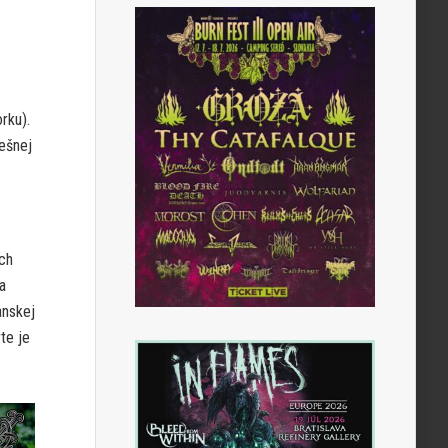
rku).
ešnej
ých
a
anskej
te je