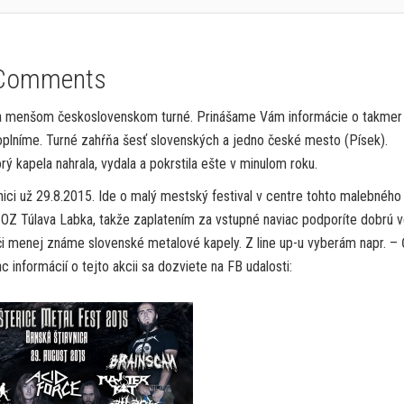
Comments
uby na menšom československom turné. Prinášame Vám informácie o takmer
plníme. Turné zahŕňa šesť slovenských a jedno české mesto (Písek).
 kapela nahrala, vydala a pokrstila ešte v minulom roku.
vnici už 29.8.2015. Ide o malý mestský festival v centre tohto malebného
 OZ Túlava Labka, takže zaplatením za vstupné naviac podporíte dobrú v
či menej známe slovenské metalové kapely. Z line up-u vyberám napr. –
 informácií o tejto akcii sa dozviete na FB udalosti: