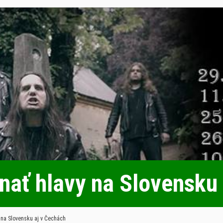
ínať hlavy na Slovensku
y na Slovensku aj v Čechách