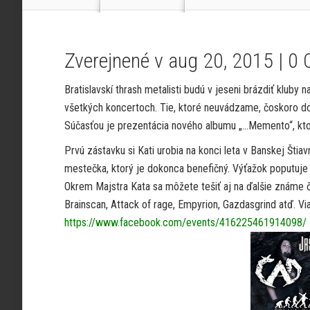
Zverejnené v aug 20, 2015 |
0 
Bratislavskí thrash metalisti budú v jeseni brázdiť kl
všetkých koncertoch. Tie, ktoré neuvádzame, čoskoro do
Súčasťou je prezentácia nového albumu „…Memento“, ktorý
Prvú zástavku si Kati urobia na konci leta v Banskej Štia
mestečka, ktorý je dokonca benefičný. Výťažok poputuje
Okrem Majstra Kata sa môžete tešiť aj na ďalšie známe 
Brainscan, Attack of rage, Empyrion, Gazdasgrind atď. Viac
https://www.facebook.com/events/416225461914098/