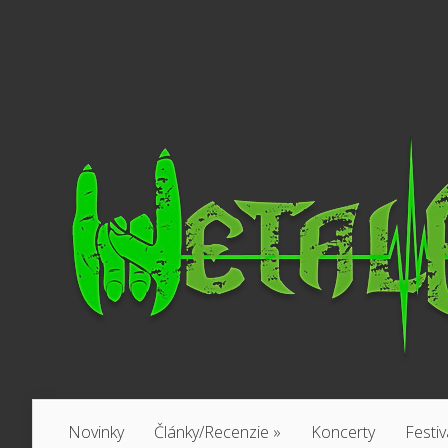
Novinky
Články/Recenzie
»
Koncerty
Festiv