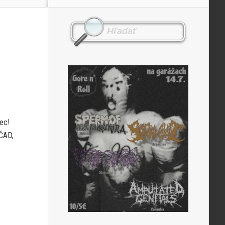
ec!
 ČAD,