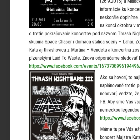
(26.9.2015) a Malac
informácie ku konce
neskoršie doplníme. 
na konci októbra v
o tretie pokračovanie koncertov pod názvom Thrash Nig
skupina Space Chaser i domáca stálica scény – Lahár. Z
Kata aj thrashovica z Martina – Vendeta a koncertnú zos
plzenskými Laid To Waste. Znova odporúčame sledovať F
https://www.facebook.com/events/1673708996194496
Ako sa hovorí, to na
naplánované tretie 
nehovorí, vedzte, že 
FB. Aby sme Vás však
nemeckou legendou –
https://www.faceb
Máme tu pre Vás ešt
koncert Majstra Kata