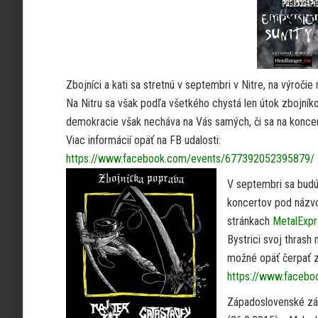
Zbojníci a kati sa stretnú v septembri v Nitre, na výro
Na Nitru sa však podľa všetkého chystá len útok zbojník
demokracie však necháva na Vás samých, či sa na koncer
Viac informácií opäť na FB udalosti:
https://www.facebook.com/events/677392052395879/
V septembri sa budú
koncertov pod názvo
stránkach
MetalExpre
Bystrici svoj thrash
možné opäť čerpať z
https://www.faceb
Západoslovenské zás