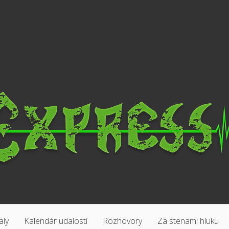
aly
Kalendár udalostí
Rozhovory
Za stenami hluku