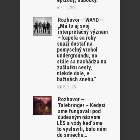
mar 1, 2026
Rozhovor – WAYD –
„Má to aj svoj
interpretačný význam
– kapela sa roky
snaží dostať na
pomyselný vrchol
undergroundu, no
stále sa nachádza na
začiatku cesty,
niekde dole, v
bažinách snehu.“
feb 8, 2026
Rozhovor –
Talebringer – Kedysi
sme fungovali pod
čudesným názvom
LËS a vždy keď sme
to vyslovili, bolo nám
do smiechu…