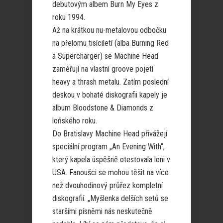
debutovým albem Burn My Eyes z
roku 1994.
Až na krátkou nu-metalovou odbočku
na přelomu tisíciletí (alba Burning Red
a Supercharger) se Machine Head
zaměřují na vlastní groove pojetí
heavy a thrash metalu. Zatím poslední
deskou v bohaté diskografii kapely je
album Bloodstone & Diamonds z
loňského roku.
Do Bratislavy Machine Head přivážejí
speciální program „An Evening With“,
který kapela úspěšně otestovala loni v
USA. Fanoušci se mohou těšit na více
než dvouhodinový průřez kompletní
diskografií. „Myšlenka delších setů se
staršími písněmi nás neskutečně