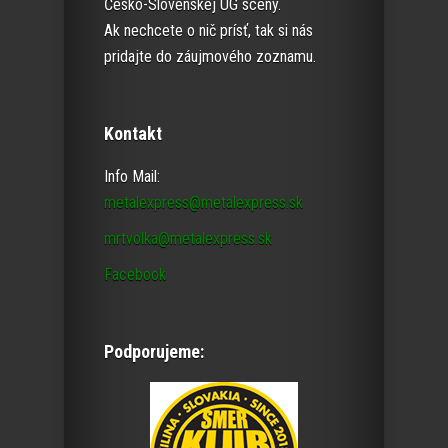
Česko-Slovenskej UG scény.
Ak nechcete o nič prísť, tak si nás
pridajte do záujmového zoznamu.
Kontakt
Info Mail:
metalexpress@metalexpress.sk
mrtvolka@metalexpress.sk
Facebook
Podporujeme: