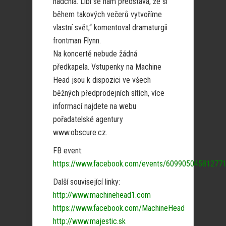
nadchla. Líbí se nám představa, že si
během takových večerů vytvoříme
vlastní svět,“ komentoval dramaturgii
frontman Flynn.
Na koncertě nebude žádná
předkapela. Vstupenky na Machine
Head jsou k dispozici ve všech
běžných předprodejních sítích, více
informací najdete na webu
pořadatelské agentury
www.obscure.cz.
FB event:
https://www.facebook.com/events/609905045812771
Další související linky:
http://www.machinehead1.com
https://www.facebook.com/MachineHead
http://www.majestic.sk