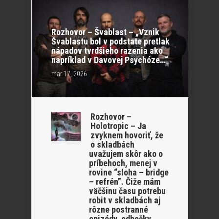
Rozhovor – Švablast – „Vznik
Švablastu bol v podstate pretlak
nápadov tvrdšieho razenia ako
napríklad v Davovej Psychóze…“
mar 17, 2026
Rozhovor –
Holotropic – Ja
zvyknem hovoriť, že
o skladbách
uvažujem skôr ako o
príbehoch, menej v
rovine “sloha – bridge
– refrén”. Čiže mám
väčšinu času potrebu
robit v skladbách aj
rôzne postranné
epizódy, odbočky.