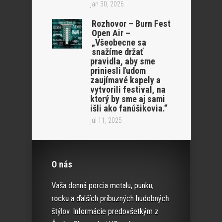
jan 30, 2026
Rozhovor – Burn Fest
Open Air –
„Všeobecne sa
snažíme držať
pravidla, aby sme
priniesli ľudom
zaujímavé kapely a
vytvorili festival, na
ktorý by sme aj sami
išli ako fanúšikovia.“
júl 11, 2025
O nás
Vaša denná porcia metalu, punku,
rocku a ďalších príbuzných hudobných
štýlov. Informácie predovšetkým z