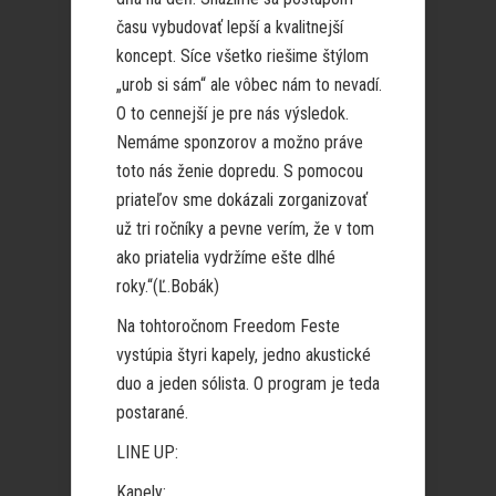
času vybudovať lepší a kvalitnejší
koncept. Síce všetko riešime štýlom
„urob si sám“ ale vôbec nám to nevadí.
O to cennejší je pre nás výsledok.
Nemáme sponzorov a možno práve
toto nás ženie dopredu. S pomocou
priateľov sme dokázali zorganizovať
už tri ročníky a pevne verím, že v tom
ako priatelia vydržíme ešte dlhé
roky.“(Ľ.Bobák)
Na tohtoročnom Freedom Feste
vystúpia štyri kapely, jedno akustické
duo a jeden sólista. O program je teda
postarané.
LINE UP:
Kapely: