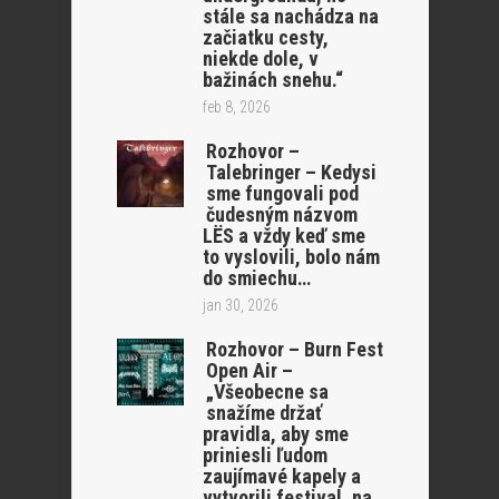
stále sa nachádza na
začiatku cesty,
niekde dole, v
bažinách snehu.“
feb 8, 2026
Rozhovor –
Talebringer – Kedysi
sme fungovali pod
čudesným názvom
LËS a vždy keď sme
to vyslovili, bolo nám
do smiechu…
jan 30, 2026
Rozhovor – Burn Fest
Open Air –
„Všeobecne sa
snažíme držať
pravidla, aby sme
priniesli ľudom
zaujímavé kapely a
vytvorili festival, na