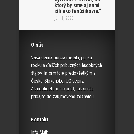
ktorý by sme aj sami
išli ako fanúšikovia.“
júl 11, 2025
O nás
Vaša denná porcia metalu, punku,
rocku a ďalších príbuzných hudobných
štýlov. Informácie predovšetkým z
Česko-Slovenskej UG scény.
Ak nechcete o nič prísť, tak si nás
pridajte do záujmového zoznamu.
Kontakt
Info Mail: