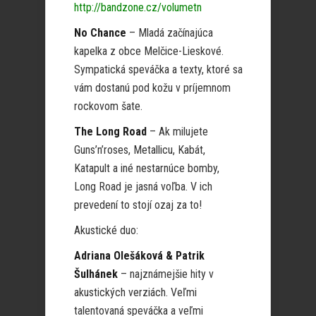
http://bandzone.cz/volumetn
No Chance
– Mladá začínajúca
kapelka z obce Melčice-Lieskové.
Sympatická speváčka a texty, ktoré sa
vám dostanú pod kožu v príjemnom
rockovom šate.
The Long Road
– Ak milujete
Guns’n’roses, Metallicu, Kabát,
Katapult a iné nestarnúce bomby,
Long Road je jasná voľba. V ich
prevedení to stojí ozaj za to!
Akustické duo:
Adriana Olešáková & Patrik
Šulhánek
– najznámejšie hity v
akustických verziách. Veľmi
talentovaná speváčka a veľmi