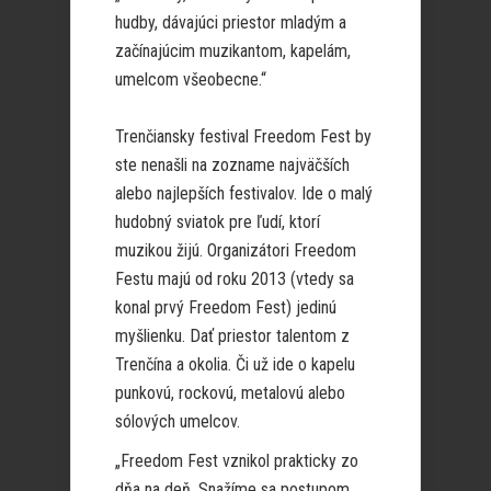
hudby, dávajúci priestor mladým a
začínajúcim muzikantom, kapelám,
umelcom všeobecne.“
Trenčiansky festival Freedom Fest by
ste nenašli na zozname najväčších
alebo najlepších festivalov. Ide o malý
hudobný sviatok pre ľudí, ktorí
muzikou žijú. Organizátori Freedom
Festu majú od roku 2013 (vtedy sa
konal prvý Freedom Fest) jedinú
myšlienku. Dať priestor talentom z
Trenčína a okolia. Či už ide o kapelu
punkovú, rockovú, metalovú alebo
sólových umelcov.
„Freedom Fest vznikol prakticky zo
dňa na deň. Snažíme sa postupom