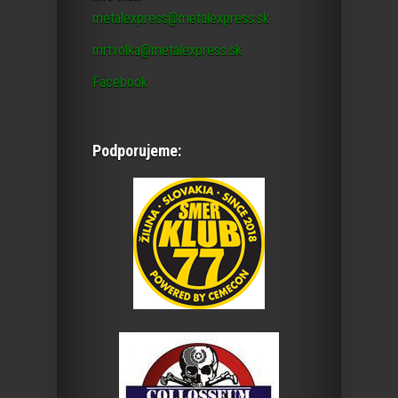
metalexpress@metalexpress.sk
mrtvolka@metalexpress.sk
Facebook
Podporujeme: