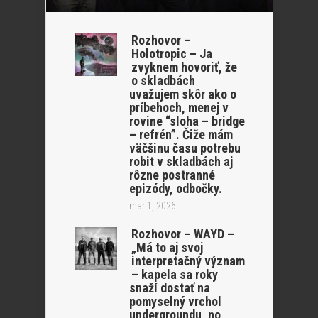
Rozhovor –
Holotropic – Ja
zvyknem hovoriť, že
o skladbách
uvažujem skôr ako o
príbehoch, menej v
rovine “sloha – bridge
– refrén”. Čiže mám
väčšinu času potrebu
robit v skladbách aj
rôzne postranné
epizódy, odbočky.
mar 1, 2026
Rozhovor – WAYD –
„Má to aj svoj
interpretačný význam
– kapela sa roky
snaží dostať na
pomyselný vrchol
undergroundu, no