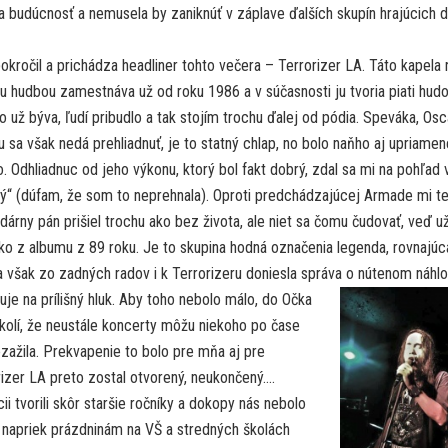
a budúcnosť a nemusela by zaniknúť v záplave ďalších skupín hrajúcich 
okročil a prichádza headliner tohto večera – Terrorizer LA. Táto kapela 
u hudbou zamestnáva už od roku 1986 a v súčasnosti ju tvoria piati hudo
o už býva, ľudí pribudlo a tak stojím trochu ďalej od pódia. Speváka, Osc
u sa však nedá prehliadnuť, je to statný chlap, no bolo naňho aj upriamen
o. Odhliadnuc od jeho výkonu, ktorý bol fakt dobrý, zdal sa mi na pohľad
tý“ (dúfam, že som to neprehnala). Oproti predchádzajúcej Armade mi t
dárny pán prišiel trochu ako bez života, ale niet sa čomu čudovať, veď u
ako z albumu z 89 roku. Je to skupina hodná označenia legenda, rovnajúc
však zo zadných radov i k Terrorizeru doniesla správa o nútenom náhl
je na prílišný hluk. Aby toho nebolo málo, do Oč
ka
okolí, že neustále koncerty môžu niekoho po čase
zažila. Prekvapenie to bolo pre mňa aj pre
rizer LA preto zostal otvorený, neukončený….
i tvorili skôr staršie ročníky a dokopy nás nebolo
aj napriek prázdninám na VŠ a stredných školách