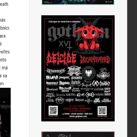
death
nás
bníci.
ara
é
 veľmi
ento
ž má
a sa
om