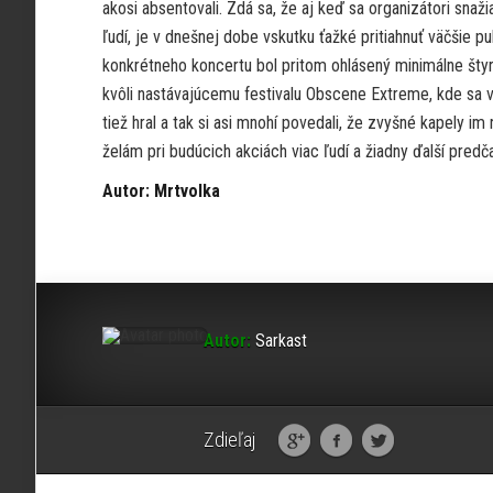
akosi absentovali. Zdá sa, že aj keď sa organizátori sna
ľudí, je v dnešnej dobe vskutku ťažké pritiahnuť väčšie 
konkrétneho koncertu bol pritom ohlásený minimálne štyr
kvôli nastávajúcemu festivalu Obscene Extreme, kde sa vy
tiež hral a tak si asi mnohí povedali, že zvyšné kapely 
želám pri budúcich akciách viac ľudí a žiadny ďalší pred
Autor: Mrtvolka
Autor:
Sarkast
Zdieľaj