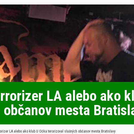
rrorizer LA alebo ako k
h občanov mesta Bratisl
orizer LA alebo ako klub U Očka terorizoval slušných občanov mesta Bratislavy