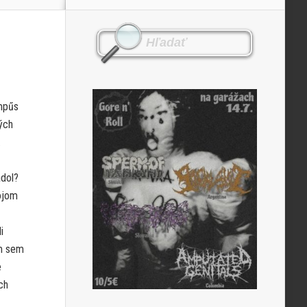
ampűs
ých
.
adol?
ojom
i
am sem
e
ch