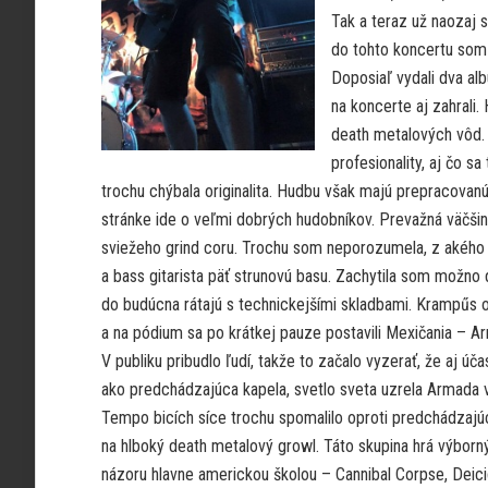
Tak a teraz už naozaj s
do tohto koncertu som 
Doposiaľ vydali dva a
na koncerte aj zahrali.
death metalových vôd. 
profesionality, aj čo sa
trochu chýbala originalita. Hudbu však majú prepracovanú
stránke ide o veľmi dobrých hudobníkov. Prevažná väčšin
sviežeho grind coru. Trochu som neporozumela, z akého 
a bass gitarista päť strunovú basu. Zachytila som možno dv
do budúcna rátajú s technickejšími skladbami. Krampűs od
a na pódium sa po krátkej pauze postavili Mexičania – A
V publiku pribudlo ľudí, takže to začalo vyzerať, že aj ú
ako predchádzajúca kapela, svetlo sveta uzrela Armada v
Tempo bicích síce trochu spomalilo oproti predchádzaj
na hlboký death metalový growl. Táto skupina hrá výbor
názoru hlavne americkou školou – Cannibal Corpse, Deic