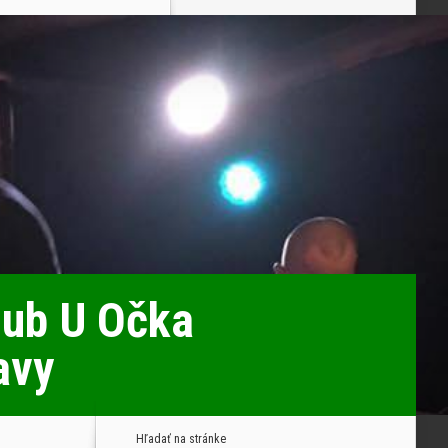
lub U Očka
avy
Hľadať na stránke