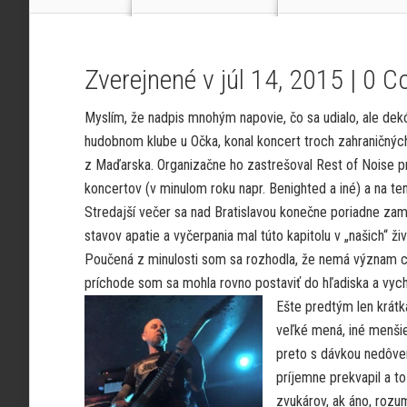
Zverejnené v júl 14, 2015 |
0 C
Myslím, že nadpis mnohým napovie, čo sa udialo, ale dekó
hudobnom klube u Očka, konal koncert troch zahraničnýc
z Maďarska. Organizačne ho zastrešoval Rest of Noise 
koncertov (v minulom roku napr. Benighted a iné) a na te
Stredajší večer sa nad Bratislavou konečne poriadne zam
stavov apatie a vyčerpania mal túto kapitolu v „našich“ 
Poučená z minulosti som sa rozhodla, že nemá význam ch
príchode som sa mohla rovno postaviť do hľadiska a vyc
Ešte predtým len krátk
veľké mená, iné menšie
preto s dávkou nedôve
príjemne prekvapil a t
zvukárov, ak áno, roz