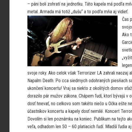
– páni boli zohratí na jednotku. Táto kapela má podľa mň
metal. Armada má totiž „dušu“ a to podľa mňa aj vidieť.
Čas p
svojo
Ako t
Garci
svetl
„vyži
legen
svoje roky. Ako celok však Terrorizer LA zahrali naozaj 
Napalm Death. Po cca siedmych odohraných piesňach sa 
ukončení koncertu! Vraj sa niekto z okolitých domov sťažu
dorazilo pár mužov zákona. Chápem ľudí, ktorí bývajú v 
dosť hnevať, no celkovo som takéto niečo u Očka ešte ne
účastníkov koncertu a kapely dosť nemilé. Koncert Terro
Dovolím si len poznámku na koniec. Publikum na tejto akci
veľa, odhadom len 50 – 60 platiacich ľudí. Mladší ľudia 