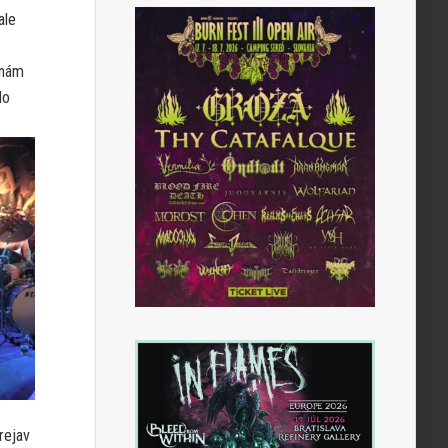
ale
 nám
do
rejav