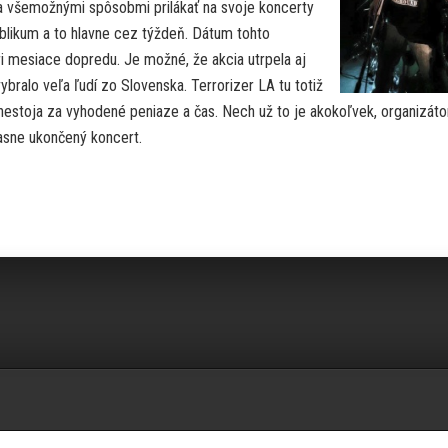
žia všemožnými spôsobmi prilákať na svoje koncerty
publikum a to hlavne cez týždeň. Dátum tohto
i mesiace dopredu. Je možné, že akcia utrpela aj
bralo veľa ľudí zo Slovenska. Terrorizer LA tu totiž
im nestoja za vyhodené peniaze a čas. Nech už to je akokoľvek, organizát
časne ukončený koncert.