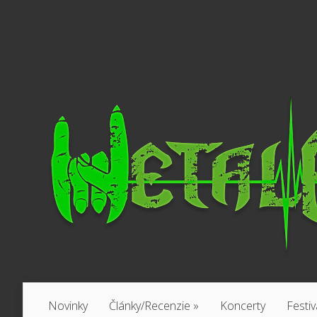
Novinky
Články/Recenzie
»
Koncerty
Festiv