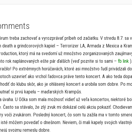
omments
rum treba zachovať a vyrozprávať príbeh od začiatku. V stredu 8.7. sa v
h death a grindcorových kapiel – Terrorizer LA, Armada z Mexica a Kr
production, ktorý má na svedomí už množstvo zorganizovaných zaujímav
nto rok naplánovaných ešte pár ďalších (veď pozrite si to sami –
fb link
)
račilo! Po extrémnych horúčavách, ktoré asi množstvo ľudí privádzali do
životoch uzavrieť ako vrchol ľadovca práve tento koncert. A ako teda dop
odiť do klubu skôr, ako je ohlásený koncert a urobila som dobre. Po m
hutnať si prvú kapelu – maďarských Krampűs.
a úvaha. U Očka som mala možnosť vidieť už veľa koncertov, niektoré bol
. Často sa stávalo, že zlý zvuk mi dokázal celú akciu pokaziť. Chodiev
ry voči zvukárom. Posledný koncert, čo som tu zažila ma v tomto smer
o isté môžem povedať o dnešnom. Neviem, či mali kapely svojich vlastný
umejú svojmu remeslu dobre.