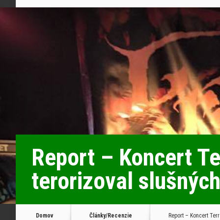
Report – Koncert Te
terorizoval slušnýc
Domov
Články/Recenzie
Report – Koncert Terr