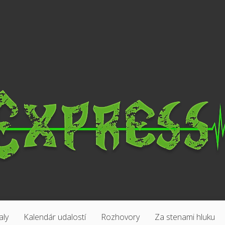
aly
Kalendár udalostí
Rozhovory
Za stenami hluku