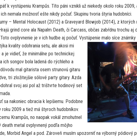
päť k vystúpeniu Krampűs. Títo páni vznikli už niekedy okolo roku 2009, 
ich nemala možnosť ešte nikdy počuť. Skupinu tvoria štyria hudobníci.
lbumy – Mental Holocaust (2012) a Graveyard Blowjob (2014), z ktorých
 Hrajú grind core ala Napalm Death, či Carcass, občas zabŕdnu trochu aj 
Toto ovplyvnenie je v ich hudbe aj počuť. Vystúpenie malo síce známky
 týka kvality odohrania setu,
ale akosi mi
 a je vidieť, že minimálne po technickej
a ich songov bola ladená do rýchleho a
dôvodu mal gitarista osem strunovú gitaru
e, tri zložitejšie sólové party gitary. Azda
ohral svoj asi pol až trištvrte hodinový set
rmada.
časť sa nakoniec obracia k lepšiemu. Podobne
 roku 2009 a tiež má štyroch hudobníkov.
úcemu Krampűs, no naopak vokál zmohutnel
ný death metal ovplyvnený podľa môjho
ide, Morbid Angel a pod. Zároveň musím upozorniť na výborný pódiový p