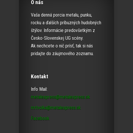
O nás
Vaša denná porcia metalu, punku,
rocku a ďalších príbuzných hudobných
štýlov. Informácie predovšetkým z
Česko-Slovenskej UG scény.
Ak nechcete o nič prísť, tak si nás
pridajte do záujmového zoznamu.
Kontakt
Info Mail:
metalexpress@metalexpress.sk
mrtvolka@metalexpress.sk
Facebook