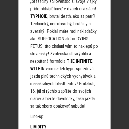
„prasačiny“! Slovensko si svoje vlajky
príde obhájiť hneď v dvoch divíziách!
TYPHOID
, brutal death, ako sa patrí!
Technický, nemilosrdný, brutálny a
zverský! Pokiaľ máte radi nakladačky
ako SUFFOCATION alebo DYING
FETUS, títo chalani vám to naklepú po
slovensky! Zvolenská ultrarýchla a
nespútaná formácia
THE INFINITE
WITHIN
vám nadelí hyperspeedovú
jazdu plnú technických vychytávok a
masakrálnych blastbeatov! Brutalisti,
16. júl si rýchlo zapíšte do svojich
diárov a berte dovolenky, taká jazda
sa tak skoro opakovať nebude!
Line-up:
LIVIDITY