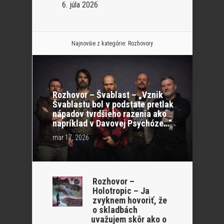
6. júla 2026
Najnovšie z kategórie:
Rozhovory
Rozhovor – Švablast – „Vznik
Švablastu bol v podstate pretlak
nápadov tvrdšieho razenia ako
napríklad v Davovej Psychóze…“
mar 17, 2026
Rozhovor –
Holotropic – Ja
zvyknem hovoriť, že
o skladbách
uvažujem skôr ako o