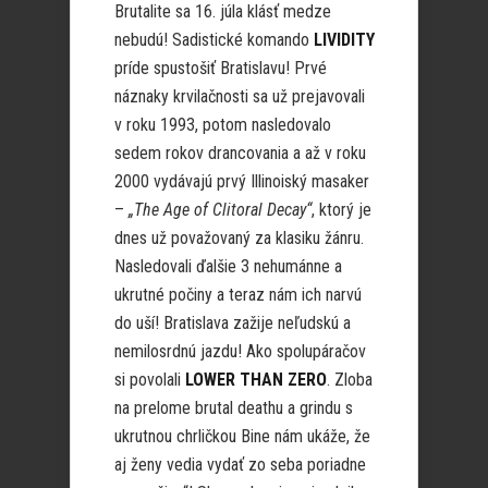
Brutalite sa 16. júla klásť medze
nebudú! Sadistické komando
LIVIDITY
príde spustošiť Bratislavu! Prvé
náznaky krvilačnosti sa už prejavovali
v roku 1993, potom nasledovalo
sedem rokov drancovania a až v roku
2000 vydávajú prvý Illinoiský masaker
–
„The Age of Clitoral Decay“
, ktorý je
dnes už považovaný za klasiku žánru.
Nasledovali ďalšie 3 nehumánne a
ukrutné počiny a teraz nám ich narvú
do uší! Bratislava zažije neľudskú a
nemilosrdnú jazdu! Ako spolupáračov
si povolali
LOWER THAN ZERO
. Zloba
na prelome brutal deathu a grindu s
ukrutnou chrličkou Bine nám ukáže, že
aj ženy vedia vydať zo seba poriadne