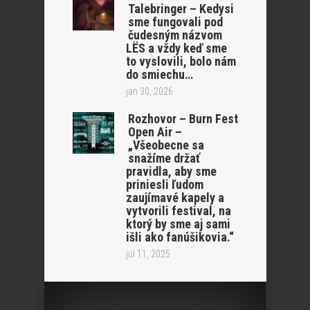
Talebringer – Kedysi
sme fungovali pod
čudesným názvom
LËS a vždy keď sme
to vyslovili, bolo nám
do smiechu…
jan 30, 2026
Rozhovor – Burn Fest
Open Air –
„Všeobecne sa
snažíme držať
pravidla, aby sme
priniesli ľudom
zaujímavé kapely a
vytvorili festival, na
ktorý by sme aj sami
išli ako fanúšikovia.“
júl 11, 2025