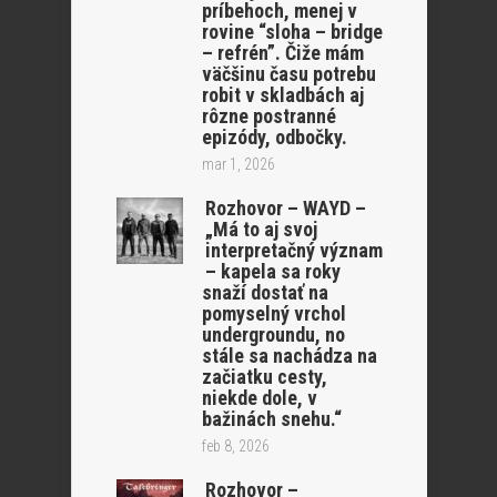
príbehoch, menej v
rovine “sloha – bridge
– refrén”. Čiže mám
väčšinu času potrebu
robit v skladbách aj
rôzne postranné
epizódy, odbočky.
mar 1, 2026
Rozhovor – WAYD –
„Má to aj svoj
interpretačný význam
– kapela sa roky
snaží dostať na
pomyselný vrchol
undergroundu, no
stále sa nachádza na
začiatku cesty,
niekde dole, v
bažinách snehu.“
feb 8, 2026
Rozhovor –