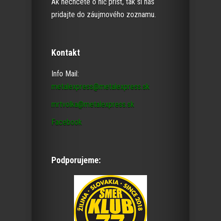
Ak nechcete o nič prísť, tak si nás
pridajte do záujmového zoznamu.
Kontakt
Info Mail:
metalexpress@metalexpress.sk
mrtvolka@metalexpress.sk
Facebook
Podporujeme: