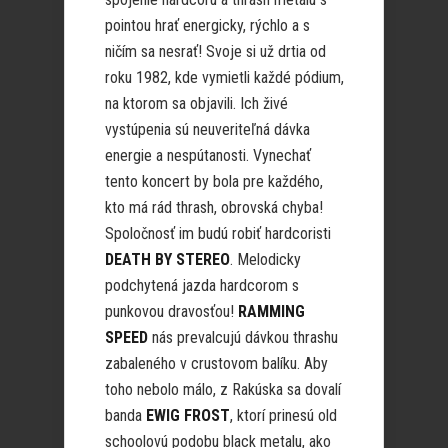
pointou hrať energicky, rýchlo a s
ničím sa nesrať! Svoje si už drtia od
roku 1982, kde vymietli každé pódium,
na ktorom sa objavili. Ich živé
vystúpenia sú neuveriteľná dávka
energie a nespútanosti. Vynechať
tento koncert by bola pre každého,
kto má rád thrash, obrovská chyba!
Spoločnosť im budú robiť hardcoristi
DEATH BY STEREO
. Melodicky
podchytená jazda hardcorom s
punkovou dravosťou!
RAMMING
SPEED
nás prevalcujú dávkou thrashu
zabaleného v crustovom balíku. Aby
toho nebolo málo, z Rakúska sa dovalí
banda
EWIG FROST
, ktorí prinesú old
schoolovú podobu black metalu, ako