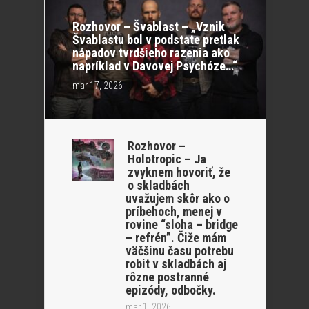
Rozhovor – Švablast – „Vznik
Švablastu bol v podstate pretlak
nápadov tvrdšieho razenia ako
napríklad v Davovej Psychóze…“
mar 17, 2026
Rozhovor –
Holotropic – Ja
zvyknem hovoriť, že
o skladbách
uvažujem skôr ako o
príbehoch, menej v
rovine “sloha – bridge
– refrén”. Čiže mám
väčšinu času potrebu
robit v skladbách aj
rôzne postranné
epizódy, odbočky.
mar 1, 2026