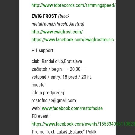
http://www.tdbrecords.com/rammingspeed/
EWIG FROST
(black
metal/punk/thrash, Austria)
http://www.ewigfrost.com/
https://www.facebook.com/ewigfrostmusic
+ 1 support
club: Randal club,Bratislava
začiatok / begin: —- 20:30 —
vstupné / entry: 18 pred / 20 na
mieste
info a predpredaj:
restofnoise@gmail.com
web:
www.facebook.com/restofnoise
FB event:
https://www.facebook.com/events/15583404611082
Promo Text: Lukáš „Bukáčo“ Polák