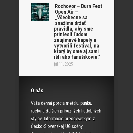
Rozhovor – Burn Fest
Open Air –
„Všeobecne sa
snažíme držať
pravidla, aby sme
priniesli ľudom
zaujímavé kapely a
vytvorili festival, na
ktorý by sme aj sami
išli ako fanúšikovia.“
júl 11, 2025
O nás
Vaša denná porcia metalu, punku,
rocku a ďalších príbuzných hudobných
štýlov. Informácie predovšetkým z
Česko-Slovenskej UG scény.