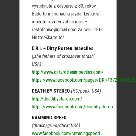
vystrihnutú z časopisu z 80. rokov.
Bude to mimoriadna jazda! Lístky si
môžete rezervovať na maili –
restofnoise@gmail.com za cenu 18€!
Nezmeškajte to!
D.R.I. – Dirty Rotten Imbeciles
(„the fathers of crossover thrash“
USA)
http://www.dirtyrottenimbeciles.com/
https://www.facebook.com/pages/DRI/13726395522
DEATH BY STEREO
(HC/punk, USA)
http://deathbystereo.com/
https://www.facebook.com/deathbystereo
RAMMING SPEED
(thrash/grind/dbeat,USA)
www.facebook.com/rammingspeed