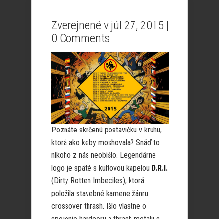
Zverejnené v júl 27, 2015 |
0 Comments
Poznáte skrčenú postavičku v kruhu,
ktorá ako keby moshovala? Snáď to
nikoho z nás neobišlo. Legendárne
logo je späté s kultovou kapelou
D.R.I.
(Dirty Rotten Imbeciles), ktorá
položila stavebné kamene žánru
crossover thrash. Išlo vlastne o
spojenie hardcoru a thrash metalu s