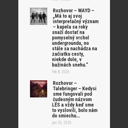
Rozhovor – WAYD –
„Má to aj svoj
interpretačný význam
– kapela sa roky
snaží dostať na
pomyselný vrchol
undergroundu, no
stále sa nachádza na
začiatku cesty,
niekde dole, v
bažinách snehu.“
feb 8, 2026
Rozhovor –
Talebringer – Kedysi
sme fungovali pod
čudesným názvom
LËS a vždy keď sme
to vyslovili, bolo nám
do smiechu…
jan 30, 2026