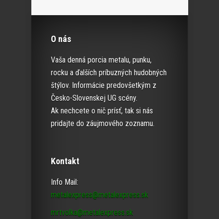
O nás
Vaša denná porcia metalu, punku,
rocku a ďalších príbuzných hudobných
štýlov. Informácie predovšetkým z
Česko-Slovenskej UG scény.
Ak nechcete o nič prísť, tak si nás
pridajte do záujmového zoznamu.
Kontakt
Info Mail:
metalexpress@metalexpress.sk
mrtvolka@metalexpress.sk