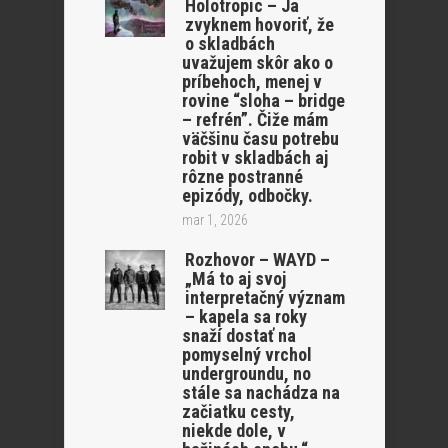
Holotropic – Ja
zvyknem hovoriť, že
o skladbách
uvažujem skôr ako o
príbehoch, menej v
rovine “sloha – bridge
– refrén”. Čiže mám
väčšinu času potrebu
robit v skladbách aj
rôzne postranné
epizódy, odbočky.
mar 1, 2026
Rozhovor – WAYD –
„Má to aj svoj
interpretačný význam
– kapela sa roky
snaží dostať na
pomyselný vrchol
undergroundu, no
stále sa nachádza na
začiatku cesty,
niekde dole, v