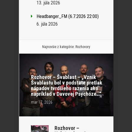
13. júla 2026
Headbanger_FM (6.7.2026 22:00)
6. júla 2026
Najnovšie z kategórie:
Rozhovory
Rozhovor – Švablast – „Vznik
Švablastu bol v podstate pretlak
nápadov tvrdšieho razenia ako
napríklad v Davovej Psychóze…“
mar 17, 2026
Rozhovor –