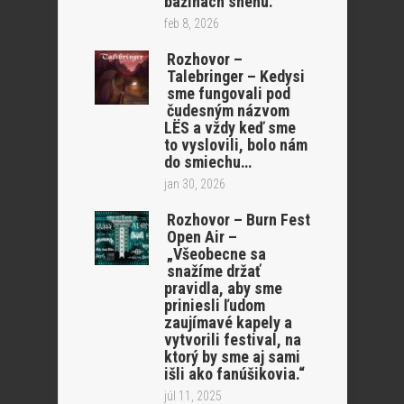
bažinách snehu.“
feb 8, 2026
Rozhovor –
Talebringer – Kedysi
sme fungovali pod
čudesným názvom
LËS a vždy keď sme
to vyslovili, bolo nám
do smiechu…
jan 30, 2026
Rozhovor – Burn Fest
Open Air –
„Všeobecne sa
snažíme držať
pravidla, aby sme
priniesli ľudom
zaujímavé kapely a
vytvorili festival, na
ktorý by sme aj sami
išli ako fanúšikovia.“
júl 11, 2025