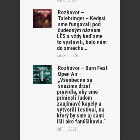
Rozhovor –
Talebringer – Kedysi
sme fungovali pod
čudesným názvom
LËS a vždy keď sme
to vyslovili, bolo nám
do smiechu…
jan 30, 2026
Rozhovor – Burn Fest
Open Air –
„Všeobecne sa
snažíme držať
pravidla, aby sme
priniesli ľudom
zaujímavé kapely a
vytvorili festival, na
ktorý by sme aj sami
išli ako fanúšikovia.“
júl 11, 2025