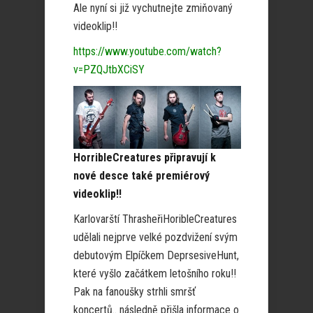
Ale nyní si již vychutnejte zmiňovaný
videoklip!!
https://www.youtube.com/watch?
v=PZQJtbXCiSY
HorribleCreatures připravují k
nové desce také premiérový
videoklip!!
Karlovarští ThrasheřiHoribleCreatures
udělali nejprve velké pozdvižení svým
debutovým Elpíčkem DeprsesiveHunt,
které vyšlo začátkem letošního roku!!
Pak na fanoušky strhli smršť
koncertů.. následně přišla informace o