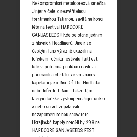
Nekompromisní metalcoreová smečka
Jinjer v čele z neuvěřitelnou
forntmankou Tatianou, zavítá na konci
léta na festival HARDCORE
GANJASEEDS!! Kde se stane jedním
z hlavních Headlinerů. Jinejr se
českým fans výrazně ukázali na
loňském ročníku festivalu FajtFest,
kde si přítomné publikum doslova
podmanili a obstáli i ve srovnání s
kapelami jako Rise Of The Northstar
nebo Infected Rain… Takže těm
kterým loňské vystoupení Jinjer uniklo
a nebo si rádi zopakovali
nezapomenutelnou show této
Ukrajinské kapely neměli by 29.8 na
HARDCORE GANJASEEDS FEST