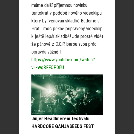
máme další příjemnou novinku
tentokrát v podobě nového videoklipu,
který byl věnován skladbě Budeme si
Hrát… moc pěkně připravený videoklip
k ještě lepší skladbě! Jde prostě vidět
že pánové z D.O.P. berou svou práci
opravdu vážně!!
https://www.youtube.com/watch?
v=kwqRFFQP0EU
Jinjer Headlinerem festivalu
HARDCORE GANJASEEDS FEST