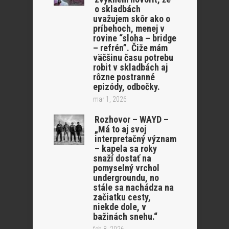
o skladbách
uvažujem skôr ako o
príbehoch, menej v
rovine “sloha – bridge
– refrén”. Čiže mám
väčšinu času potrebu
robit v skladbách aj
rôzne postranné
epizódy, odbočky.
mar 1, 2026
Rozhovor – WAYD –
„Má to aj svoj
interpretačný význam
– kapela sa roky
snaží dostať na
pomyselný vrchol
undergroundu, no
stále sa nachádza na
začiatku cesty,
niekde dole, v
bažinách snehu.“
feb 8, 2026