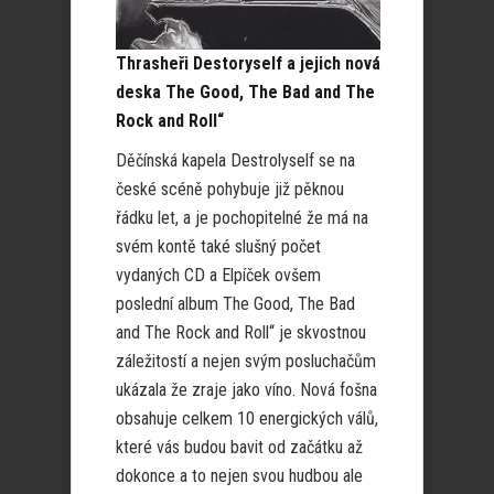
Thrasheři Destoryself a jejich nová
deska The Good, The Bad and The
Rock and Roll“
Děčínská kapela Destrolyself se na
české scéně pohybuje již pěknou
řádku let, a je pochopitelné že má na
svém kontě také slušný počet
vydaných CD a Elpíček ovšem
poslední album The Good, The Bad
and The Rock and Roll“ je skvostnou
záležitostí a nejen svým posluchačům
ukázala že zraje jako víno. Nová fošna
obsahuje celkem 10 energických válů,
které vás budou bavit od začátku až
dokonce a to nejen svou hudbou ale