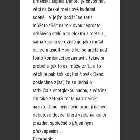
Brněnská kapela Denoi… je skvostnou
věcí na české metalové hudební
scéně… V jejím podání se totiž
můžete těšit na mix dvou naprosto
odlišných stylů a to elektra a metalu …
sama kapela se označuje jako metal
dance music!! Hodně lidí se určitě nad
touto kombinací pozastaví a řekne si
proboha, jak to asi může znít… o to
větší je pak šok když si člověk Denoi
poslechne zjistí, že se jedná o
strhující a energickou hudbu, a většina
lidí také zatouží tento nářez vidět
naživo. Denoi nyní navíc pracují na své
debutové desce, která vyjde na konci
prázdnit společně s příjemným
překvapením…
Facebook: