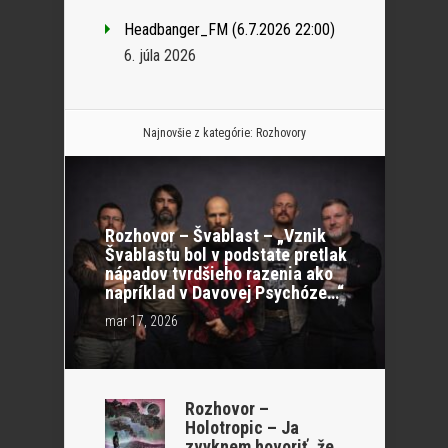
Headbanger_FM (6.7.2026 22:00)
6. júla 2026
Najnovšie z kategórie:
Rozhovory
Rozhovor – Švablast – „Vznik
Švablastu bol v podstate pretlak
nápadov tvrdšieho razenia ako
napríklad v Davovej Psychóze…“
mar 17, 2026
Rozhovor –
Holotropic – Ja
zvyknem hovoriť, že