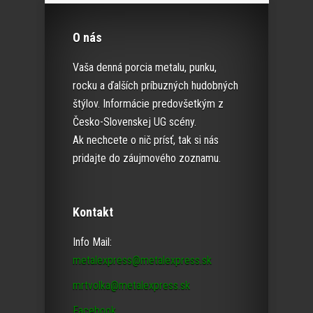
O nás
Vaša denná porcia metalu, punku,
rocku a ďalších príbuzných hudobných
štýlov. Informácie predovšetkým z
Česko-Slovenskej UG scény.
Ak nechcete o nič prísť, tak si nás
pridajte do záujmového zoznamu.
Kontakt
Info Mail:
metalexpress@metalexpress.sk
mrtvolka@metalexpress.sk
Facebook