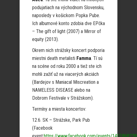
podujatiach na východnom Slovensku,
naposledy v košickom Popka Pube.
Ich albumové konto zdobia dve EPčka
– The gift of light (2007) a Mirror of
equity (2013).
Okrem nich strážsky koncert podporia
miestni death metalisti
Famma
. Tí sú
na scéne od roku 2000 a tiež ste ich
mohli zažiť už na viacerých akciách
(Bardejov s Maniacal Miscreation a
NAMELESS DISEASE alebo na
Dobrom Festivale v Strážskom).
Termíny a miesta koncertov:
12.6. SK – Strážske, Park Pub
(Facebook
event:
https://www.facebook.com/events/145186823