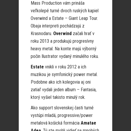
Mass Production vám prináša
veľkolepé turné dvoch ruských kapiel
Overwind a Estate – Giant Leap Tour.
Obaja interpreti pochádzajú z
Krasnodaru.
Overwind
začali hrať v
roku 2013 a produkujú progresívny
heavy metal. Na konte majú výborný
počin Ilustrator vydaný minulého roku.
Estate
vnikli v roku 2012 a ich
muzikou je symfonický power metal.
Podobne ako ich kolegovia aj oni
zatiaľ vydali jeden album – Fantasia,
ktorý vyšiel takisto minulý rok.
Ako support slovenskej časti turné
vystúpi mladá, progressive/power
metalová košická formácia
Amatae
Adea
. Tú ste mohli vidieť na mnohých