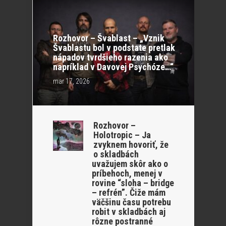
Rozhovor – Švablast – „Vznik
Švablastu bol v podstate pretlak
nápadov tvrdšieho razenia ako
napríklad v Davovej Psychóze…“
mar 17, 2026
Rozhovor –
Holotropic – Ja
zvyknem hovoriť, že
o skladbách
uvažujem skôr ako o
príbehoch, menej v
rovine “sloha – bridge
– refrén”. Čiže mám
väčšinu času potrebu
robit v skladbách aj
rôzne postranné