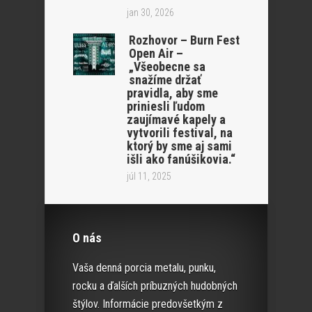
jan 30, 2026
Rozhovor – Burn Fest
Open Air –
„Všeobecne sa
snažíme držať
pravidla, aby sme
priniesli ľudom
zaujímavé kapely a
vytvorili festival, na
ktorý by sme aj sami
išli ako fanúšikovia.“
júl 11, 2025
O nás
Vaša denná porcia metalu, punku,
rocku a ďalších príbuzných hudobných
štýlov. Informácie predovšetkým z