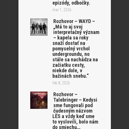
epizódy, odbočky.
mar 1, 2026
Rozhovor – WAYD –
„Má to aj svoj
interpretačný význam
– kapela sa roky
snaží dostať na
pomyselný vrchol
undergroundu, no
stále sa nachádza na
začiatku cesty,
niekde dole, v
bažinách snehu.“
feb 8, 2026
Rozhovor –
Talebringer – Kedysi
sme fungovali pod
čudesným názvom
LËS a vždy keď sme
to vyslovili, bolo nám
do smiechu…