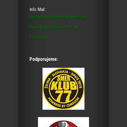
Info Mail:
metalexpress@metalexpress.sk
mrtvolka@metalexpress.sk
Facebook
Podporujeme: