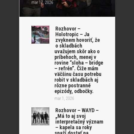
mar 17, 2026
Rozhovor –
Holotropic – Ja
zvyknem hovoriť, že
o skladbách
uvažujem skôr ako o
príbehoch, menej v
rovine “sloha – bridge
– refrén”. Čiže mám
väčšinu času potrebu
robit v skladbách aj
rôzne postranné
epizódy, odbočky.
mar 1, 2026
Rozhovor – WAYD –
„Má to aj svoj
interpretačný význam
– kapela sa roky
snaží dostať na