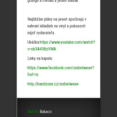
grunge a metalu a jeden slaďák.
Najbližšie plány na jeseň spočívajú v
nahraní skladieb na vinyl a pokusoch
nájsť vydavateľa.
Ukážka:
https://www.youtube.com/watch?
v=ob3A458zVMA
Linky na kapelu:
https://www.facebook.com/sixbetween?
fref=ts
http://bandzone.cz/sixbetween
Autor:
Bukaco