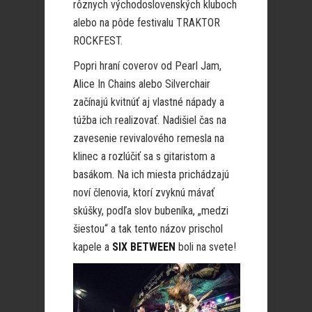
rôznych východoslovenských kluboch
alebo na pôde festivalu TRAKTOR
ROCKFEST.
Popri hraní coverov od Pearl Jam,
Alice In Chains alebo Silverchair
začínajú kvitnúť aj vlastné nápady a
túžba ich realizovať. Nadišiel čas na
zavesenie revivalového remesla na
klinec a rozlúčiť sa s gitaristom a
basákom. Na ich miesta prichádzajú
noví členovia, ktorí zvyknú mávať
skúšky, podľa slov bubeníka, „medzi
šiestou“ a tak tento názov prischol
kapele a
SIX BETWEEN
boli na svete!