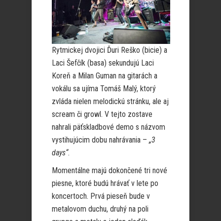
Rytmickej dvojici Ďuri Reško (bicie) a
Laci Šefčík (basa) sekundujú Laci
Koreň a Milan Guman na gitarách a
vokálu sa ujíma Tomáš Malý, ktorý
zvláda nielen melodickú stránku, ale aj
scream či growl. V tejto zostave
nahrali päťskladbové demo s názvom
vystihujúcim dobu nahrávania –
„3
days“
.
Momentálne majú dokončené tri nové
piesne, ktoré budú hrávať v lete po
koncertoch. Prvá pieseň bude v
metalovom duchu, druhý na poli