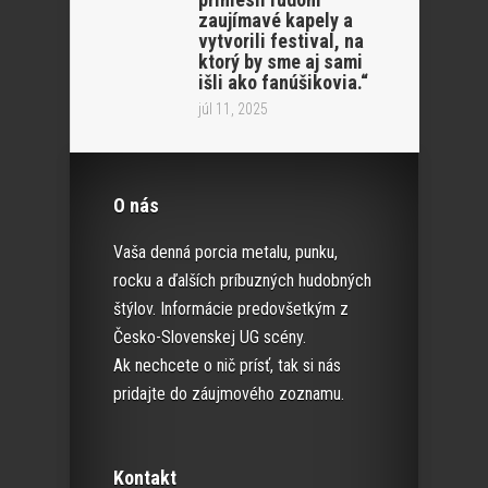
zaujímavé kapely a
vytvorili festival, na
ktorý by sme aj sami
išli ako fanúšikovia.“
júl 11, 2025
O nás
Vaša denná porcia metalu, punku,
rocku a ďalších príbuzných hudobných
štýlov. Informácie predovšetkým z
Česko-Slovenskej UG scény.
Ak nechcete o nič prísť, tak si nás
pridajte do záujmového zoznamu.
Kontakt