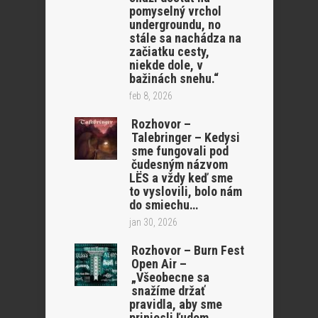
pomyselný vrchol
undergroundu, no
stále sa nachádza na
začiatku cesty,
niekde dole, v
bažinách snehu.“
feb 8, 2026
Rozhovor –
Talebringer – Kedysi
sme fungovali pod
čudesným názvom
LËS a vždy keď sme
to vyslovili, bolo nám
do smiechu…
jan 30, 2026
Rozhovor – Burn Fest
Open Air –
„Všeobecne sa
snažíme držať
pravidla, aby sme
priniesli ľudom