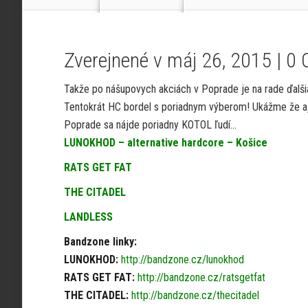
Zverejnené v máj 26, 2015 |
0 
Takže po nášupovych akciách v Poprade je na rade ďalšia
Tentokrát HC bordel s poriadnym výberom! Ukážme že a
Poprade sa nájde poriadny KOTOL ľudí…
LUNOKHOD – alternative hardcore – Košice
RATS GET FAT
THE CITADEL
LANDLESS
Bandzone linky:
LUNOKHOD:
http://bandzone.cz/lunokhod
RATS GET FAT:
http://bandzone.cz/ratsgetfat
THE CITADEL:
http://bandzone.cz/thecitadel