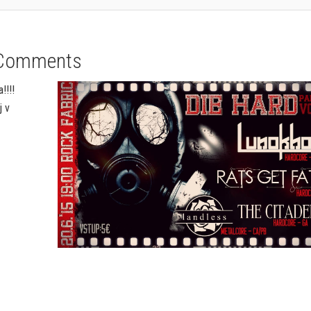
Comments
!!!!
j v