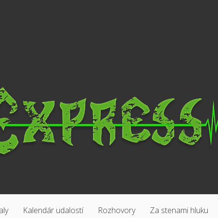
aly
Kalendár udalostí
Rozhovory
Za stenami hluku