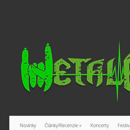
Novinky
Články/Recenzie
»
Koncerty
Festiv