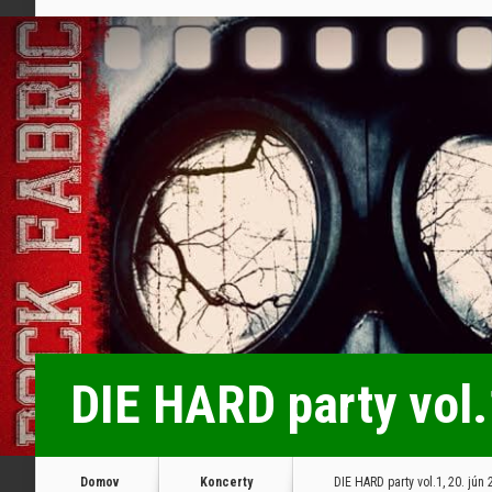
DIE HARD party vol.
Domov
Koncerty
DIE HARD party vol.1, 20. jún