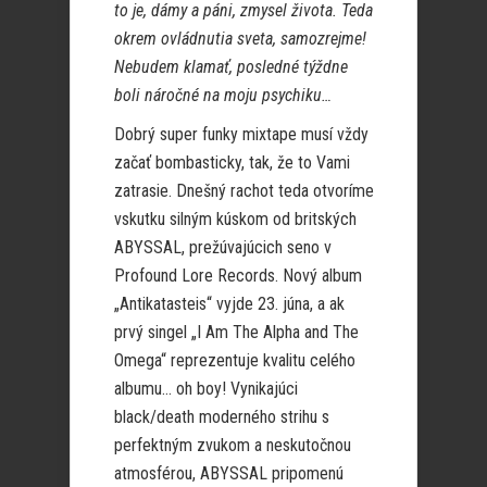
to je, dámy a páni, zmysel života. Teda
okrem ovládnutia sveta, samozrejme!
Nebudem klamať, posledné týždne
boli náročné na moju psychiku…
Dobrý super funky mixtape musí vždy
začať bombasticky, tak, že to Vami
zatrasie. Dnešný rachot teda otvoríme
vskutku silným kúskom od britských
ABYSSAL, prežúvajúcich seno v
Profound Lore Records. Nový album
„Antikatasteis“ vyjde 23. júna, a ak
prvý singel „I Am The Alpha and The
Omega“ reprezentuje kvalitu celého
albumu… oh boy! Vynikajúci
black/death moderného strihu s
perfektným zvukom a neskutočnou
atmosférou, ABYSSAL pripomenú