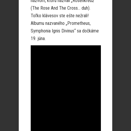
názvom, ktorú nazvali „Rosenkreuz“
(The Rose And The Cross… duh).
Toľko klávesov ste ešte nežrali!
Albumu nazvaného „Prometheus,
Symphonia Ignis Divinus“ sa dočkáme
19. júna.