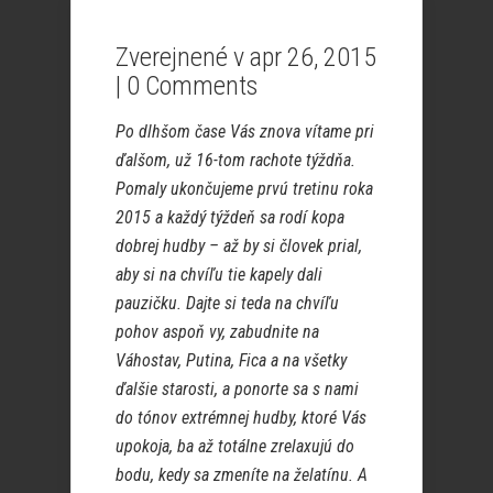
Zverejnené v apr 26, 2015
|
0 Comments
Po dlhšom čase Vás znova vítame pri
ďalšom, už 16-tom rachote týždňa.
Pomaly ukončujeme prvú tretinu roka
2015 a každý týždeň sa rodí kopa
dobrej hudby – až by si človek prial,
aby si na chvíľu tie kapely dali
pauzičku. Dajte si teda na chvíľu
pohov aspoň vy, zabudnite na
Váhostav, Putina, Fica a na všetky
ďalšie starosti, a ponorte sa s nami
do tónov extrémnej hudby, ktoré Vás
upokoja, ba až totálne zrelaxujú do
bodu, kedy sa zmeníte na želatínu. A