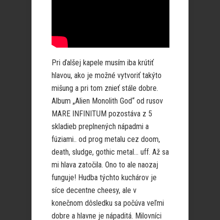
Pri ďalšej kapele musím iba krútiť
hlavou, ako je možné vytvoriť takýto
mišung a pri tom znieť stále dobre.
Album „Alien Monolith God“ od rusov
MARE INFINITUM pozostáva z 5
skladieb preplnených nápadmi a
fúziami.. od prog metalu cez doom,
death, sludge, gothic metal… uff. Až sa
mi hlava zatočila. Ono to ale naozaj
funguje! Hudba týchto kuchárov je
síce decentne cheesy, ale v
konečnom dôsledku sa počúva veľmi
dobre a hlavne je nápaditá. Milovníci