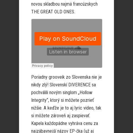
novou skladbou najmä francúzskych
THE GREAT OLD ONES.
Poriadny grooveik zo Slovenska nie je
nikdy zlý! Slovenskí DIVERENCE sa
pochválili novým singlom „Hollow
Integrity“, ktorý si môžete pozrieť
nižšie. A keďže je to aj lyric video, tak
si môžete zároveň aj zaspievať.
Kapela každopádne vyhráva cenu za
najzábavnejší názov EP-čka (už aj