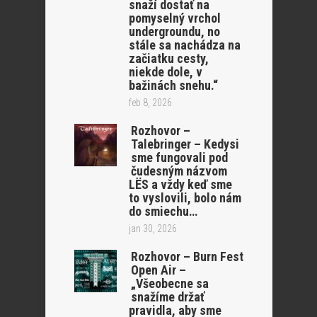
snaží dostať na
pomyselný vrchol
undergroundu, no
stále sa nachádza na
začiatku cesty,
niekde dole, v
bažinách snehu.“
feb 8, 2026
Rozhovor –
Talebringer – Kedysi
sme fungovali pod
čudesným názvom
LËS a vždy keď sme
to vyslovili, bolo nám
do smiechu…
jan 30, 2026
Rozhovor – Burn Fest
Open Air –
„Všeobecne sa
snažíme držať
pravidla, aby sme