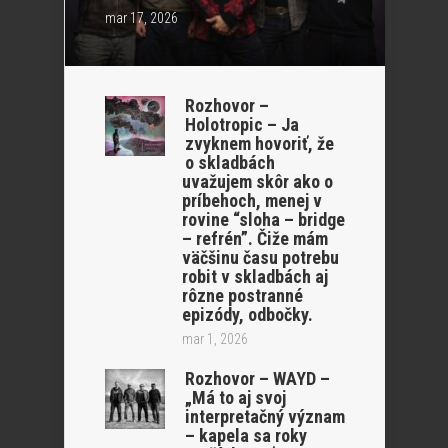
mar 17, 2026
Rozhovor –
Holotropic – Ja
zvyknem hovoriť, že
o skladbách
uvažujem skôr ako o
príbehoch, menej v
rovine “sloha – bridge
– refrén”. Čiže mám
väčšinu času potrebu
robit v skladbách aj
rôzne postranné
epizódy, odbočky.
mar 1, 2026
Rozhovor – WAYD –
„Má to aj svoj
interpretačný význam
– kapela sa roky