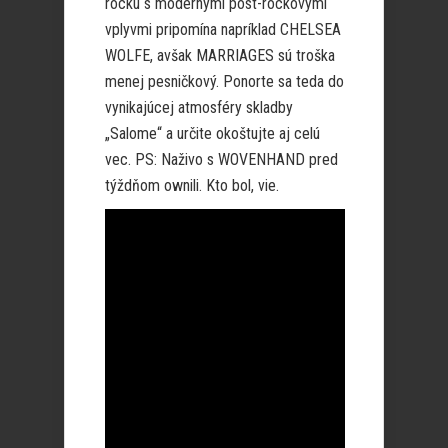
rocku s modernými post-rockovými
vplyvmi pripomína napríklad CHELSEA
WOLFE, avšak MARRIAGES sú troška
menej pesničkový. Ponorte sa teda do
vynikajúcej atmosféry skladby
„Salome“ a určite okoštujte aj celú
vec. PS: Naživo s WOVENHAND pred
týždňom ownili. Kto bol, vie.