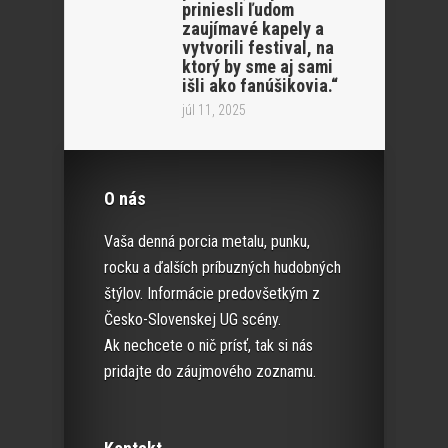
priniesli ľudom
zaujímavé kapely a
vytvorili festival, na
ktorý by sme aj sami
išli ako fanúšikovia.“
júl 11, 2025
O nás
Vaša denná porcia metalu, punku,
rocku a ďalších príbuzných hudobných
štýlov. Informácie predovšetkým z
Česko-Slovenskej UG scény.
Ak nechcete o nič prísť, tak si nás
pridajte do záujmového zoznamu.