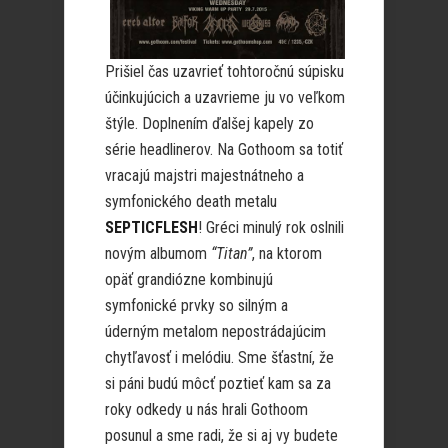
Prišiel čas uzavrieť tohtoročnú súpisku
účinkujúcich a uzavrieme ju vo veľkom
štýle. Doplnením ďalšej kapely zo
série headlinerov. Na Gothoom sa totiť
vracajú majstri majestnátneho a
symfonického death metalu
SEPTICFLESH
! Gréci minulý rok oslnili
novým albumom
“Titan”
, na ktorom
opäť grandiózne kombinujú
symfonické prvky so silným a
úderným metalom nepostrádajúcim
chytľavosť i melódiu. Sme šťastní, že
si páni budú môcť poztieť kam sa za
roky odkedy u nás hrali Gothoom
posunul a sme radi, že si aj vy budete