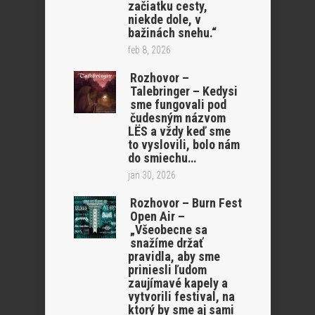
začiatku cesty,
niekde dole, v
bažinách snehu.“
feb 8, 2026
Rozhovor –
Talebringer – Kedysi
sme fungovali pod
čudesným názvom
LËS a vždy keď sme
to vyslovili, bolo nám
do smiechu…
jan 30, 2026
Rozhovor – Burn Fest
Open Air –
„Všeobecne sa
snažíme držať
pravidla, aby sme
priniesli ľudom
zaujímavé kapely a
vytvorili festival, na
ktorý by sme aj sami