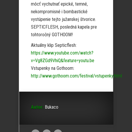
môcť vychutnať epické, temné,
nekompromisné i bombastické
vystúpenie tejto južanskej štvorice.
SEPTICFLESH, posledná kapela pre
tohtoročný GOTHOOM!
Aktuálny klip Septicflesh:
https://www.youtube.com/watch?
v=Vg8ZGd9VhiQ&feature=youtu.be
Vstupenky na Gothoom:
http://www.gothoom.com/festival/vstupenky.html
Autor:
Bukaco