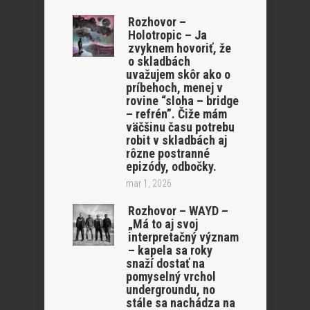
Rozhovor –
Holotropic – Ja
zvyknem hovoriť, že
o skladbách
uvažujem skôr ako o
príbehoch, menej v
rovine “sloha – bridge
– refrén”. Čiže mám
väčšinu času potrebu
robit v skladbách aj
rôzne postranné
epizódy, odbočky.
mar 1, 2026
Rozhovor – WAYD –
„Má to aj svoj
interpretačný význam
– kapela sa roky
snaží dostať na
pomyselný vrchol
undergroundu, no
stále sa nachádza na