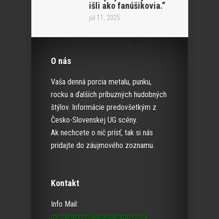
išli ako fanúšikovia.“
júl 11, 2025
O nás
Vaša denná porcia metalu, punku,
rocku a ďalších príbuzných hudobných
štýlov. Informácie predovšetkým z
Česko-Slovenskej UG scény.
Ak nechcete o nič prísť, tak si nás
pridajte do záujmového zoznamu.
Kontakt
Info Mail:
metalexpress@metalexpress.sk