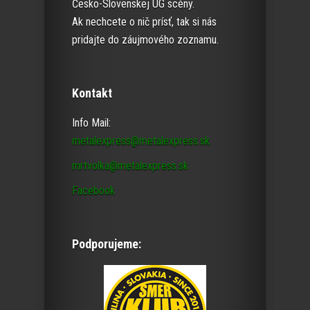
Česko-Slovenskej UG scény.
Ak nechcete o nič prísť, tak si nás
pridajte do záujmového zoznamu.
Kontakt
Info Mail:
metalexpress@metalexpress.sk
mrtvolka@metalexpress.sk
Facebook
Podporujeme: