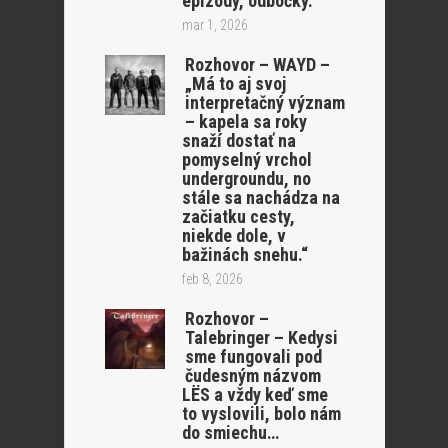
epizódy, odbočky.
mar 1, 2026
Rozhovor – WAYD –
„Má to aj svoj
interpretačný význam
– kapela sa roky
snaží dostať na
pomyselný vrchol
undergroundu, no
stále sa nachádza na
začiatku cesty,
niekde dole, v
bažinách snehu.“
feb 8, 2026
Rozhovor –
Talebringer – Kedysi
sme fungovali pod
čudesným názvom
LËS a vždy keď sme
to vyslovili, bolo nám
do smiechu…