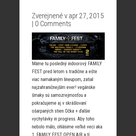
Zverejnené v apr 27, 2015
|
0 Comments
Máme tu posledný indoorový FAMILY
FEST pred letom s tradične a ešte
viac namakaným lineupom, zatial
najzahraničnejším ever! vegánske
šmaky sú samozrejmosťou a
pokračujeme aj v skrášlovaní
ošarpaných stien Očka + ďalšie
vychytávky in progress. Aby toho
nebolo málo, ohlásime veľké veci aka
1. FAMILY FEST OPEN AIR a tí