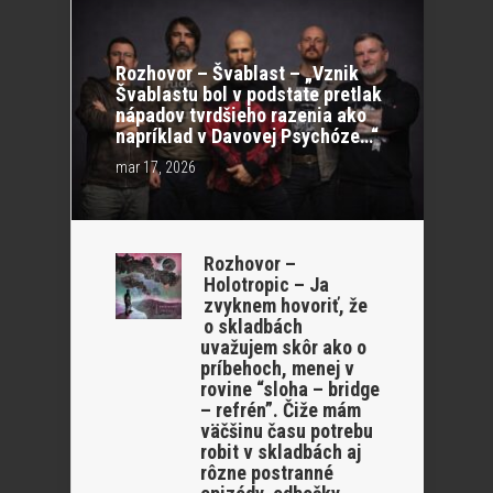
Rozhovor – Švablast – „Vznik
Švablastu bol v podstate pretlak
nápadov tvrdšieho razenia ako
napríklad v Davovej Psychóze…“
mar 17, 2026
Rozhovor –
Holotropic – Ja
zvyknem hovoriť, že
o skladbách
uvažujem skôr ako o
príbehoch, menej v
rovine “sloha – bridge
– refrén”. Čiže mám
väčšinu času potrebu
robit v skladbách aj
rôzne postranné