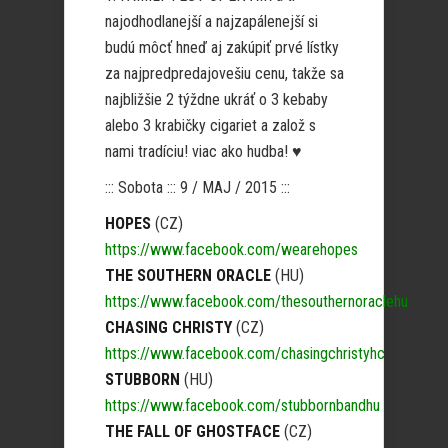
najodhodlanejší a najzapálenejší si
budú môcť hneď aj zakúpiť prvé lístky
za najpredpredajovešiu cenu, takže sa
najbližšie 2 týždne ukráť o 3 kebaby
alebo 3 krabičky cigariet a založ s
nami tradíciu! viac ako hudba! ♥
::: Sobota ::: 9 / MAJ / 2015 :::
HOPES
(CZ)
https://www.facebook.com/wearehopes
THE SOUTHERN ORACLE
(HU)
https://www.facebook.com/thesouthernoraclehu
CHASING CHRISTY
(CZ)
https://www.facebook.com/chasingchristyhc
STUBBORN
(HU)
https://www.facebook.com/stubbornbandhu
THE FALL OF GHOSTFACE
(CZ)