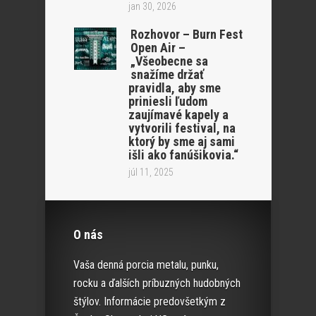
jan 30, 2026
Rozhovor – Burn Fest
Open Air –
„Všeobecne sa
snažíme držať
pravidla, aby sme
priniesli ľudom
zaujímavé kapely a
vytvorili festival, na
ktorý by sme aj sami
išli ako fanúšikovia.“
júl 11, 2025
O nás
Vaša denná porcia metalu, punku,
rocku a ďalších príbuzných hudobných
štýlov. Informácie predovšetkým z