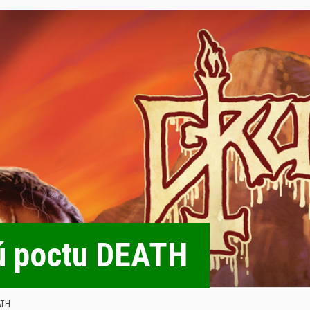
 poctu DEATH
ATH