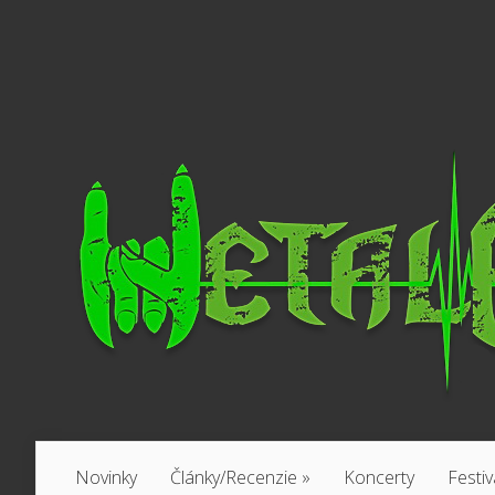
Novinky
Články/Recenzie
»
Koncerty
Festiv