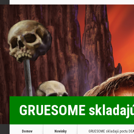
GRUESOME skladajú
Domov
Novinky
GRUESOME skladajú poctu DE