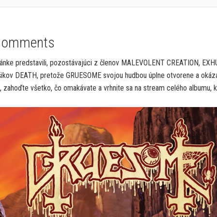
Comments
tránke predstavili, pozostávajúci z členov MALEVOLENT CREATION, E
úšikov DEATH, pretože GRUESOME svojou hudbou úplne otvorene a okáz
H, zahoďte všetko, čo omakávate a vrhnite sa na stream celého albumu, k