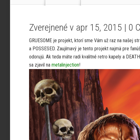
Zverejnené v apr 15, 2015 |
0 
GRUESOME je projekt, ktorí sme Vám už raz na našej s
a POSSESED. Zaujímavý je tento projekt najmä pre fan
odorujú. Ak teda máte radi kvalitné retro kapely a DEAT
sa zjavil na
metalinjection
!