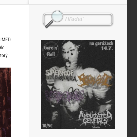
XHUMED
ale
torý