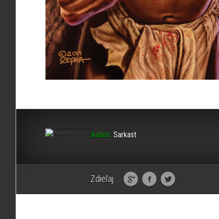
Autor:
Sarkast
Zdieľaj