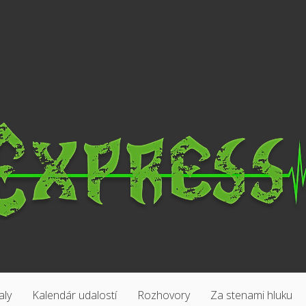
aly
Kalendár udalostí
Rozhovory
Za stenami hluku