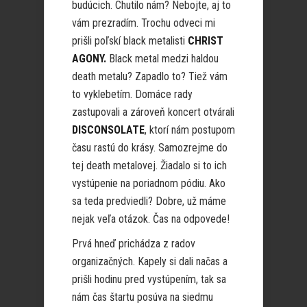
budúcich. Chutilo nám? Nebojte, aj to
vám prezradím. Trochu odveci mi
prišli poľskí black metalisti
CHRIST
AGONY.
Black metal medzi haldou
death metalu? Zapadlo to? Tiež vám
to vyklebetím. Domáce rady
zastupovali a zároveň koncert otvárali
DISCONSOLATE
, ktorí nám postupom
času rastú do krásy. Samozrejme do
tej death metalovej. Žiadalo si to ich
vystúpenie na poriadnom pódiu. Ako
sa teda predviedli? Dobre, už máme
nejak veľa otázok. Čas na odpovede!
Prvá hneď prichádza z radov
organizačných. Kapely si dali načas a
prišli hodinu pred vystúpením, tak sa
nám čas štartu posúva na siedmu