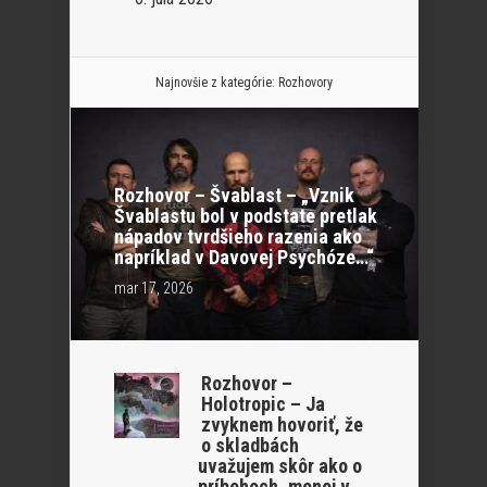
Najnovšie z kategórie:
Rozhovory
Rozhovor – Švablast – „Vznik
Švablastu bol v podstate pretlak
nápadov tvrdšieho razenia ako
napríklad v Davovej Psychóze…“
mar 17, 2026
Rozhovor –
Holotropic – Ja
zvyknem hovoriť, že
o skladbách
uvažujem skôr ako o
príbehoch, menej v