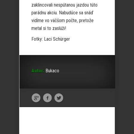
zaklincovali nespútanou jazdou túto
parádnu akciu. Nabudúce sa snáď
vidíme vo väčšom počte, pretože
metal si to zaslúži!
Fotky: Laci Schürger
Autor:
Bukaco