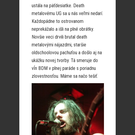
ustála na päťdesiatke. Death
metalovému UG sa u nás veľmi nedarí.
Každopádne to ostrovanom
neprekážalo a išli na plné obrátky.
Novšie veci drvili brutal death
metalovými nájazdmi, staršie
oldschoolovou pachuťou a došlo aj na
ukážku novej tvorby. Tá smeruje do
vĺn BDM v plnej paráde s poriadnu
zlovestnosťou. Máme sa načo tešiť.