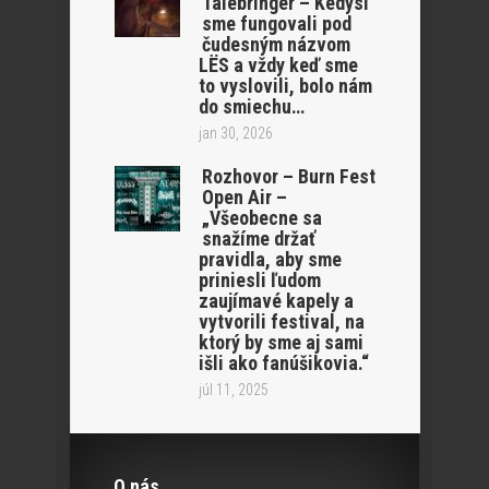
Talebringer – Kedysi
sme fungovali pod
čudesným názvom
LËS a vždy keď sme
to vyslovili, bolo nám
do smiechu…
jan 30, 2026
Rozhovor – Burn Fest
Open Air –
„Všeobecne sa
snažíme držať
pravidla, aby sme
priniesli ľudom
zaujímavé kapely a
vytvorili festival, na
ktorý by sme aj sami
išli ako fanúšikovia.“
júl 11, 2025
O nás