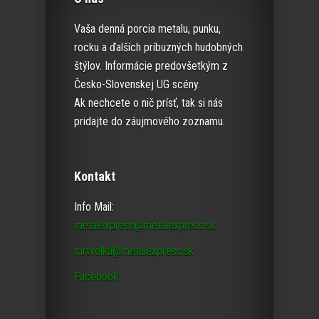
Vaša denná porcia metalu, punku,
rocku a ďalších príbuzných hudobných
štýlov. Informácie predovšetkým z
Česko-Slovenskej UG scény.
Ak nechcete o nič prísť, tak si nás
pridajte do záujmového zoznamu.
Kontakt
Info Mail:
metalexpress@metalexpress.sk
mrtvolka@metalexpress.sk
Facebook