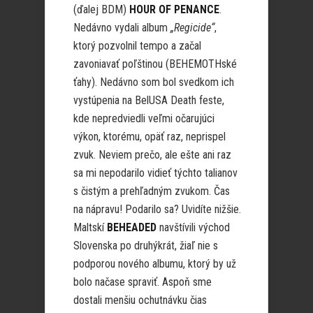
(ďalej BDM)
HOUR OF PENANCE
.
Nedávno vydali album
„Regicide“
,
ktorý pozvolnil tempo a začal
zavoniavať poľštinou (BEHEMOTHské
ťahy). Nedávno som bol svedkom ich
vystúpenia na BelUSA Death feste,
kde nepredviedli veľmi očarujúci
výkon, ktorému, opäť raz, neprispel
zvuk. Neviem prečo, ale ešte ani raz
sa mi nepodarilo vidieť týchto talianov
s čistým a prehľadným zvukom. Čas
na nápravu! Podarilo sa? Uvidíte nižšie.
Maltskí
BEHEADED
navštívili východ
Slovenska po druhýkrát, žiaľ nie s
podporou nového albumu, ktorý by už
bolo načase spraviť. Aspoň sme
dostali menšiu ochutnávku čias