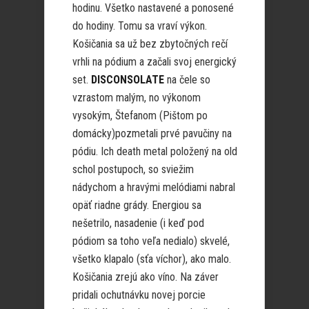
hodinu. Všetko nastavené a ponosené
do hodiny. Tomu sa vraví výkon.
Košičania sa už bez zbytočných rečí
vrhli na pódium a začali svoj energický
set.
DISCONSOLATE
na čele so
vzrastom malým, no výkonom
vysokým, Štefanom (Pištom po
domácky)pozmetali prvé pavučiny na
pódiu. Ich death metal položený na old
schol postupoch, so sviežim
nádychom a hravými melódiami nabral
opäť riadne grády. Energiou sa
nešetrilo, nasadenie (i keď pod
pódiom sa toho veľa nedialo) skvelé,
všetko klapalo (sťa víchor), ako malo.
Košičania zrejú ako víno. Na záver
pridali ochutnávku novej porcie