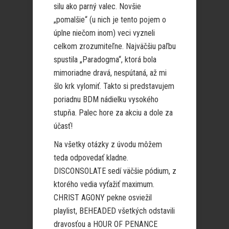
silu ako parný valec. Novšie
„pomalšie“ (u nich je tento pojem o
úplne niečom inom) veci vyzneli
celkom zrozumiteľne. Najväčšiu paľbu
spustila „Paradogma“, ktorá bola
mimoriadne dravá, nespútaná, až mi
šlo krk vylomiť. Takto si predstavujem
poriadnu BDM nádielku vysokého
stupňa. Palec hore za akciu a dole za
účasť!
Na všetky otázky z úvodu môžem
teda odpovedať kladne.
DISCONSOLATE sedí väčšie pódium, z
ktorého vedia vyťažiť maximum.
CHRIST AGONY pekne osviežil
playlist, BEHEADED všetkých odstavili
dravosťou a HOUR OF PENANCE