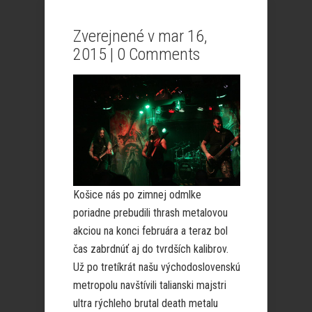
Zverejnené v mar 16,
2015 |
0 Comments
Košice nás po zimnej odmlke
poriadne prebudili thrash metalovou
akciou na konci februára a teraz bol
čas zabrdnúť aj do tvrdších kalibrov.
Už po tretíkrát našu východoslovenskú
metropolu navštívili talianski majstri
ultra rýchleho brutal death metalu