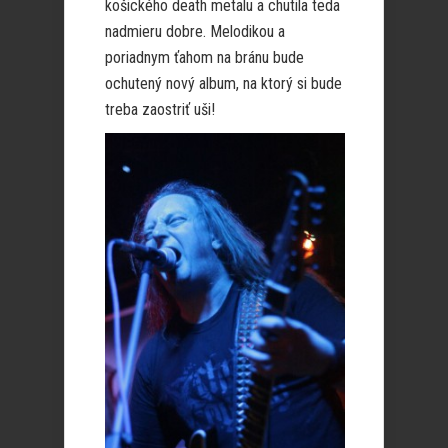
košického death metalu a chutila teda
nadmieru dobre. Melodikou a
poriadnym ťahom na bránu bude
ochutený nový album, na ktorý si bude
treba zaostriť uši!