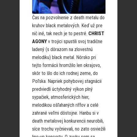
Čas na pozvolnenie z death metalu do
kruhov black metalových. Keď už pre
nič iné, tak nech je to pestré.
CHRIST
AGONY
v trojici spustili svoj tradične
ladený (s dôrazom na zlovestnú
melodiku) black metal. Nórsko pri
tejto formácii hromžilo len okrajovo,
skôr to šlo do ich rodnej zeme, do
Poľska. Napriek pohybovej stagnácii
predviedli úctyhodný výkon plný
sypačiek, atmosferických hier,
melodikou ošľahaných riffov a celé
zahrané veľmi dôstojne. Hanbu si v
death metalovej konkurencii neurobili,
síce trochu vyčnievali, no zato osviežili
line-up koncertu. O zvuku som sa