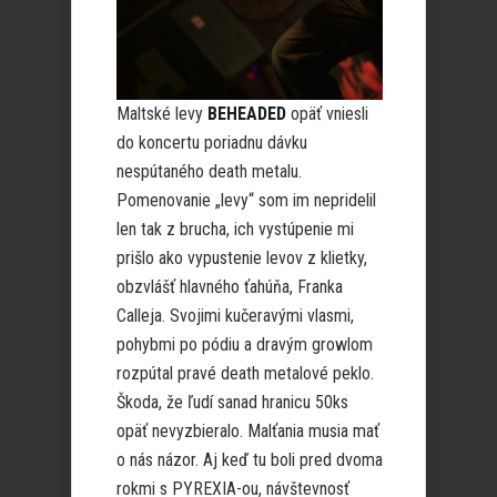
Maltské levy
BEHEADED
opäť vniesli
do koncertu poriadnu dávku
nespútaného death metalu.
Pomenovanie „levy“ som im nepridelil
len tak z brucha, ich vystúpenie mi
prišlo ako vypustenie levov z klietky,
obzvlášť hlavného ťahúňa, Franka
Calleja. Svojimi kučeravými vlasmi,
pohybmi po pódiu a dravým growlom
rozpútal pravé death metalové peklo.
Škoda, že ľudí sanad hranicu 50ks
opäť nevyzbieralo. Malťania musia mať
o nás názor. Aj keď tu boli pred dvoma
rokmi s PYREXIA-ou, návštevnosť