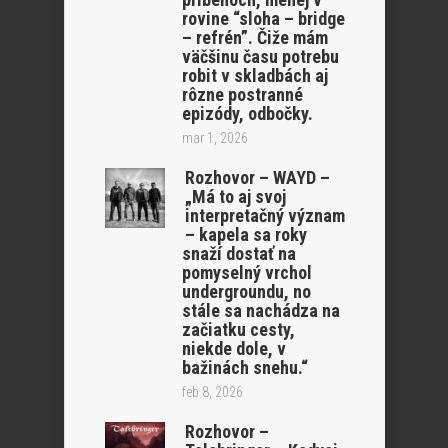
rovine “sloha – bridge
– refrén”. Čiže mám
väčšinu času potrebu
robit v skladbách aj
rôzne postranné
epizódy, odbočky.
mar 1, 2026
Rozhovor – WAYD –
„Má to aj svoj
interpretačný význam
– kapela sa roky
snaží dostať na
pomyselný vrchol
undergroundu, no
stále sa nachádza na
začiatku cesty,
niekde dole, v
bažinách snehu.“
feb 8, 2026
Rozhovor –