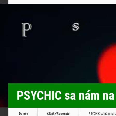
PSYCHIC sa nám na 
Domov
Články/Recenzie
PSYCHIC sa nám na d