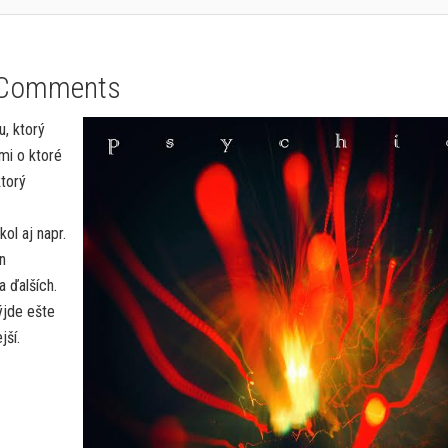
 Comments
, ktorý
mi o ktoré
ktorý
ol aj napr.
n
a ďalších.
ýjde ešte
jší.