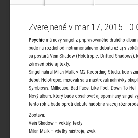
Zverejnené v mar 17, 2015 |
0
Psychic
má nový singel z pripravovaného druhého albumu
bude na rozdiel od inštrumentálneho debutu už aj s vokál
sa postará Vein Shadow (Holotropic, Drifted Shadows), 
zároveň píše aj texty.
Singel nahral Milan Malík v M2 Recording Studiu, kde vznik
debut Holotropic, mixovali sa a mastrovali nahrávky skupí
Symbiosis, Millhouse, Bad Face, Like Fool, Down To Hell 
Nový album, ktorý bude obsahovať aj spomínaný singel v
tento rok a bude oproti debutu hudobne viacej rôznorode
Zostava:
Vein Shadow – vokály, texty
Milan Malík – všetky nástroje, zvuk