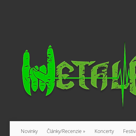
Novinky
Články/Recenzie
»
Koncerty
Festiv