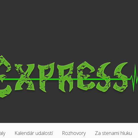
aly
Kalendár udalostí
Rozhovory
Za stenami hluku