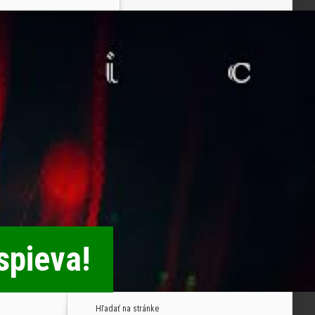
spieva!
Hľadať na stránke