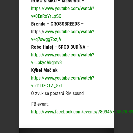
ROBO ŠIMKO – MassRiot
–
https://www.youtube.com/watch?
v=0EnRoYrLpSQ
Brenda – CROSSBREEDS
–
https://
www.youtube.com/watch?
v=q7swgg7bzjA
Robo Hulej – SPOD BUDÍNA
–
https://www.youtube.com/watch?
v=LpkycAkgmv8
Kýbel Mačiek
–
https://www.youtube.com/watch?
v=d1DzCTZ_GxI
O zvuk sa postará RM sound.
FB event:
https://www.facebook.com/events/780946725329089