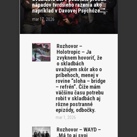
nápadov tvrdšieho razenia ako
napríklad v Davovej Psychóze…“
mar 17, 2026
Rozhovor –
Holotropic – Ja
zvyknem hovoriť, že
o skladbách
uvažujem skôr ako o
príbehoch, menej v
rovine “sloha – bridge
– refrén”. Čiže mám
väčšinu času potrebu
robit v skladbách aj
rôzne postranné
epizódy, odbočky.
mar 1, 2026
Rozhovor – WAYD –
„Má to aj svoj