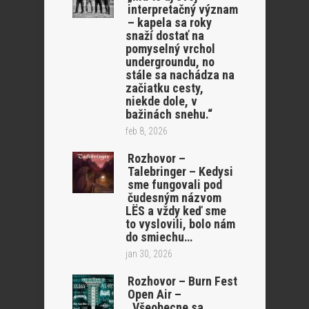
interpretačný význam
– kapela sa roky
snaží dostať na
pomyselný vrchol
undergroundu, no
stále sa nachádza na
začiatku cesty,
niekde dole, v
bažinách snehu.“
feb 8, 2026
Rozhovor –
Talebringer – Kedysi
sme fungovali pod
čudesným názvom
LËS a vždy keď sme
to vyslovili, bolo nám
do smiechu…
jan 30, 2026
Rozhovor – Burn Fest
Open Air –
„Všeobecne sa