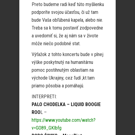
Preto budeme radi keď túto myšlienku
podporíte svojou účasťou, či už tam
bude Vaša obľúbená kapela, alebo nie.
Treba sa k tomu postaviť zodpovedne
a uvedomiť si, že aj nám sa v živote
môže niečo podobné stat.
Výťažok z tohto koncertu bude v plnej
výške poskytnutý na humanitárnu
pomoc postihnutým oblastiam na
východe Ukrajiny, cez ľudí ,kt.tam
priamo pôsobia a pomáhajú.
INTERPRETI:
PALO CHODELKA – LIQUID BOOGIE
ROO
L –
https://www.youtube.com/watch?
v=GO89_GKIbfg