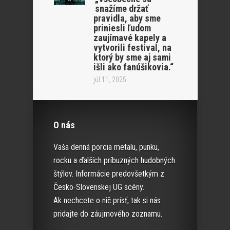
snažíme držať
pravidla, aby sme
priniesli ľudom
zaujímavé kapely a
vytvorili festival, na
ktorý by sme aj sami
išli ako fanúšikovia.“
júl 11, 2025
O nás
Vaša denná porcia metalu, punku,
rocku a ďalších príbuzných hudobných
štýlov. Informácie predovšetkým z
Česko-Slovenskej UG scény.
Ak nechcete o nič prísť, tak si nás
pridajte do záujmového zoznamu.