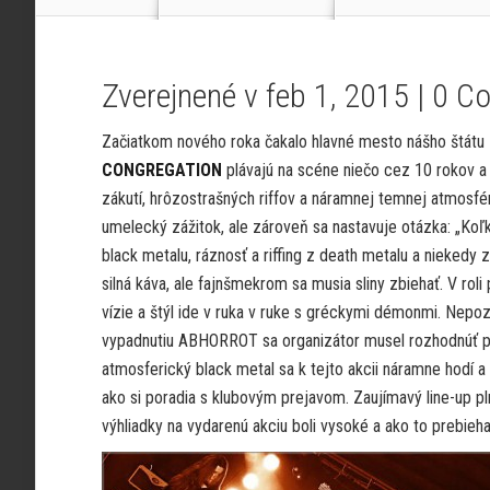
Zverejnené v feb 1, 2015 |
0 C
Začiatkom nového roka čakalo hlavné mesto nášho štátu za
CONGREGATION
plávajú na scéne niečo cez 10 rokov a 
zákutí, hrôzostrašných riffov a náramnej temnej atmosf
umelecký zážitok, ale zároveň sa nastavuje otázka: „Koľ
black metalu, ráznosť a riffing z death metalu a nieked
silná káva, ale fajnšmekrom sa musia sliny zbiehať. V ro
vízie a štýl ide v ruka v ruke s gréckymi démonmi. Nepoz
vypadnutiu ABHORROT sa organizátor musel rozhodnúť pre
atmosferický black metal sa k tejto akcii náramne hodí 
ako si poradia s klubovým prejavom. Zaujímavý line-up pl
výhliadky na vydarenú akciu boli vysoké a ako to prebieha