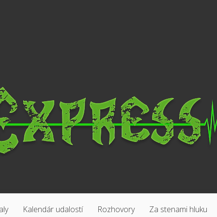
aly
Kalendár udalostí
Rozhovory
Za stenami hluku