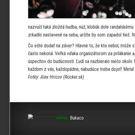
nazvučí taká zložitá hudba, nuž, klobúk dole randalskému z
zrkadlo nastavené na seba, určite by som zapadol tiež.
Čo ešte dodať na záver? Hlavne to, že kto nebol, môže st
často nekoná. Veľká vďaka organizátorom za prilákanie aj
úspechov do budúcnosti. Ľudí sa nazbieralo niečo okolo 1
každom z vás, každopádne, nabudúce treba dojsť! Metal sa
Fotky: Alex Hricov (Rocker.sk)
Autor:
Bukaco