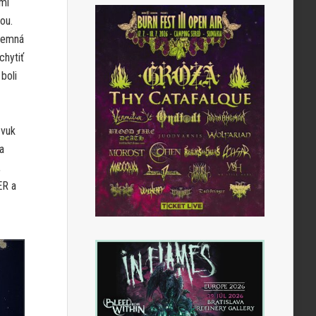
ými
ou.
 temná
chytiť
boli
Zvuk
a
,
ER a