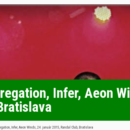
egation, Infer, Aeon Wi
Bratislava
ation, Infer, Aeon Winds, 24. január 2015, Randal Club, Bratislava