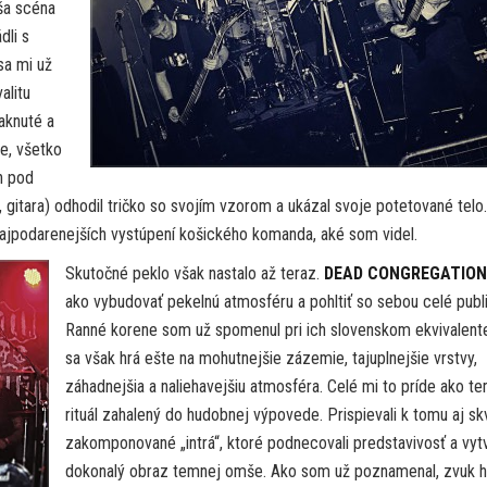
aša scéna
dli s
sa mi už
alitu
aknuté a
ie, všetko
n pod
 gitara) odhodil tričko so svojím vzorom a ukázal svoje potetované telo.
najpodarenejších vystúpení košického komanda, aké som videl.
Skutočné peklo však nastalo až teraz.
DEAD CONGREGATION
ako vybudovať pekelnú atmosféru a pohltiť so sebou celé publ
Ranné korene som už spomenul pri ich slovenskom ekvivalente
sa však hrá ešte na mohutnejšie zázemie, tajuplnejšie vrstvy,
záhadnejšia a naliehavejšiu atmosféra. Celé mi to príde ako t
rituál zahalený do hudobnej výpovede. Prispievali k tomu aj sk
zakomponované „intrá“, ktoré podnecovali predstavivosť a vytv
dokonalý obraz temnej omše. Ako som už poznamenal, zvuk hr