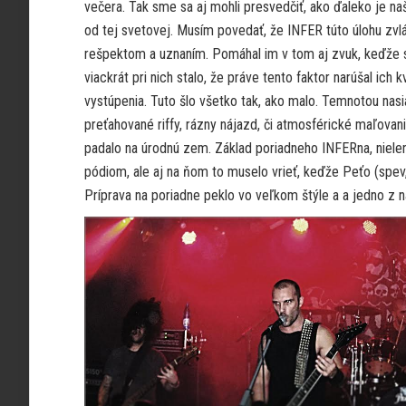
večera. Tak sme sa aj mohli presvedčiť, ako ďaleko je n
od tej svetovej. Musím povedať, že INFER túto úlohu zvlá
rešpektom a uznaním. Pomáhal im v tom aj zvuk, keďže 
viackrát pri nich stalo, že práve tento faktor narúšal ich kv
vystúpenia. Tuto šlo všetko tak, ako malo. Temnotou nasi
preťahované riffy, rázny nájazd, či atmosférické maľovan
padalo na úrodnú zem. Základ poriadneho INFERna, niele
pódiom, ale aj na ňom to muselo vrieť, keďže Peťo (spev,
Príprava na poriadne peklo vo veľkom štýle a a jedno z 