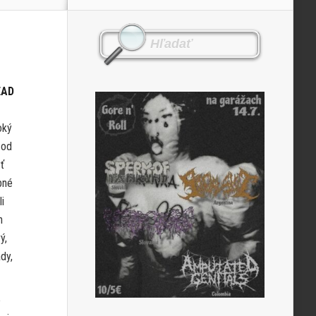
EAD
oký
 od
ť
bné
i
h
ý,
dy,
e