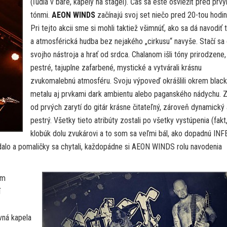
(ľudia v bare, kapely na stagei). Čas sa ešte osviežiť pred prv
tónmi.
AEON WINDS
začínajú svoj set niečo pred 20-tou hodin
Pri tejto akcii sme si mohli taktiež všimnúť, ako sa dá navodiť
a atmosférická hudba bez nejakého „cirkusu“ navyše. Stačí sa 
svojho nástroja a hrať od srdca. Chalanom išli tóny prirodzene, 
pestré, tajuplne zafarbené, mystické a vytvárali krásnu
zvukomalebnú atmosféru. Svoju výpoveď okrášlili okrem black
metalu aj prvkami dark ambientu alebo paganského nádychu. 
od prvých zarytí do gitár krásne čitateľný, zároveň dynamický 
pestrý. Všetky tieto atribúty zostali po všetky vystúpenia (fakt
klobúk dolu zvukárovi a to som sa veľmi bál, ako dopadnú INF
lo a pomaličky sa chytali, každopádne si AEON WINDS rolu navodenia
im
í
vná kapela