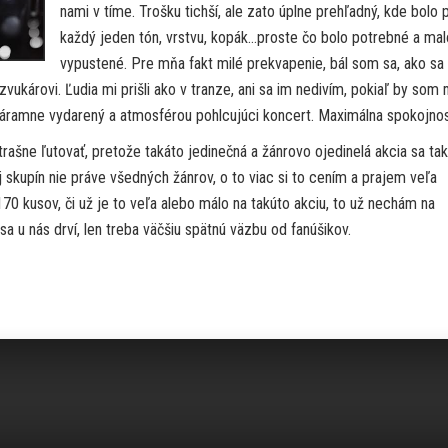
nami v tíme. Trošku tichší, ale zato úplne prehľadný, kde bolo 
každý jeden tón, vrstvu, kopák…proste čo bolo potrebné a mal
vypustené. Pre mňa fakt milé prekvapenie, bál som sa, ako sa
vukárovi. Ľudia mi prišli ako v tranze, ani sa im nedivím, pokiaľ by som 
 Náramne vydarený a atmosférou pohlcujúci koncert. Maximálna spokojnos
rašne ľutovať, pretože takáto jedinečná a žánrovo ojedinelá akcia sa tak
 skupín nie práve všedných žánrov, o to viac si to cením a prajem veľa
70 kusov, či už je to veľa alebo málo na takúto akciu, to už nechám na
 u nás drví, len treba väčšiu spätnú väzbu od fanúšikov.