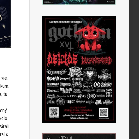
vie,
ikum.
, tu
emný
velo
árali
al s