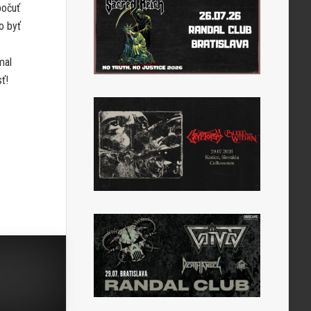
počuť
o byť
mal
ť!