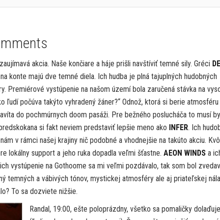
omments
ujímavá akcia. Naše končiare a háje prišli navštíviť temné sily. Gréci
D
na konte majú dve temné diela. Ich hudba je plná tajuplných hudobných
éry. Premiérové vystúpenie na našom území bola zaručená stávka na vys
ko ľudí počúva takýto vyhradený žáner?“ Odnož, ktorá si berie atmosféru
y zavíta do pochmúrnych doom pasáži. Pre bežného poslucháča to musí by
li predskokana si fakt neviem predstaviť lepšie meno ako
INFER
. Ich hudo
nám v rámci našej krajiny nič podobné a vhodnejšie na takúto akciu. Kvôl
 lokálny support a jeho ruka dopadla veľmi šťastne.
AEON WINDS
a ic
a ich vystúpenie na Gothoome sa mi veľmi pozdávalo, tak som bol zvedav
ný temných a vábivých tónov, mystickej atmosféry ale aj priateľskej nála
lo? To sa dozviete nižšie.
Randal, 19:00, ešte poloprázdny, všetko sa pomaličky dolaďuj