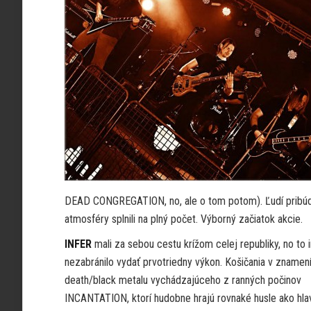
DEAD CONGREGATION, no, ale o tom potom). Ľudí pribúda
atmosféry splnili na plný počet. Výborný začiatok akcie.
INFER
mali za sebou cestu krížom celej republiky, no to 
nezabránilo vydať prvotriedny výkon. Košičania v znamen
death/black metalu vychádzajúceho z ranných počinov
INCANTATION, ktorí hudobne hrajú rovnaké husle ako hla