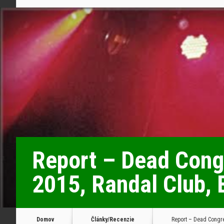
Report – Dead Congr
2015, Randal Club, 
Domov
Články/Recenzie
Report – Dead Congreg