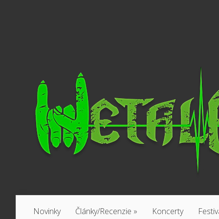
Novinky
Články/Recenzie
»
Koncerty
Festiv