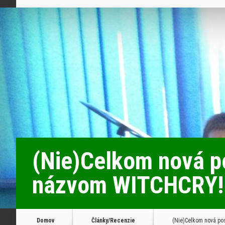
(Nie)Celkom nová po
názvom WITCHCRY!
Domov
Články/Recenzie
(Nie)Celkom nová pos