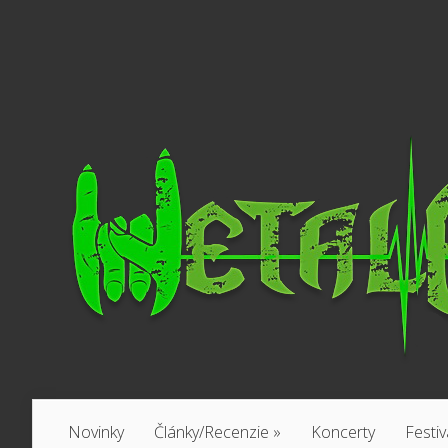
Novinky
Články/Recenzie
»
Koncerty
Festiv