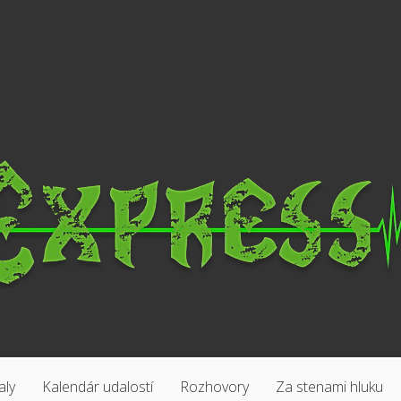
aly
Kalendár udalostí
Rozhovory
Za stenami hluku