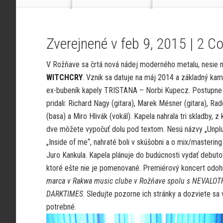
Zverejnené v feb 9, 2015 |
2 C
V Rožňave sa črtá nová nádej moderného metalu, nesie 
WITCHCRY
. Vznik sa datuje na máj 2014 a základný kam
ex-bubeník kapely TRISTANA – Norbi Kupecz. Postupne
pridali: Richard Nagy (gitara), Marek Mésner (gitara), R
(basa) a Miro Hlivák (vokál). Kapela nahrala tri skladby, z 
dve môžete vypočuť dolu pod textom. Nesú názvy „Unpl
„Inside of me“, nahraté boli v skúšobni a o mix/mastering
Juro Kankula. Kapela plánuje do budúcnosti vydať debuto
ktoré ešte nie je pomenované. Premiérový koncert odo
marca v Rakwa music clube v Rožňave spolu s NEVALOT
DARKTIMES
. Sledujte pozorne ich stránky a dozviete sa
potrebné.