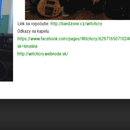
Link na vypočutie:
http://bandzone.cz/witchcry
Odkazy na kapelu:
https://www.facebook.com/pages/Witchcry/6297165071024
sk=timeline
http://witchcry.webnode.sk/