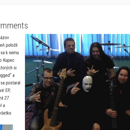
omments
názov
eň položil
 sa k nemu
ado Kupec
ktorých si
ugged“ a
 sa postaral
vé EP,
hrá
27.
H a
 všetko