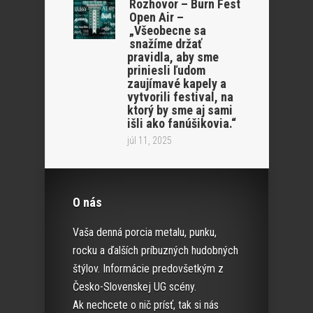
Rozhovor – Burn Fest
Open Air –
„Všeobecne sa
snažíme držať
pravidla, aby sme
priniesli ľudom
zaujímavé kapely a
vytvorili festival, na
ktorý by sme aj sami
išli ako fanúšikovia.“
júl 11, 2025
O nás
Vaša denná porcia metalu, punku,
rocku a ďalších príbuzných hudobných
štýlov. Informácie predovšetkým z
Česko-Slovenskej UG scény.
Ak nechcete o nič prísť, tak si nás