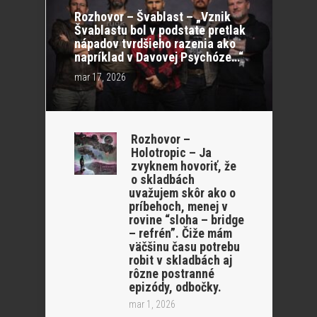
Rozhovor – Švablast – „Vznik
Švablastu bol v podstate pretlak
nápadov tvrdšieho razenia ako
napríklad v Davovej Psychóze…“
mar 17, 2026
Rozhovor –
Holotropic – Ja
zvyknem hovoriť, že
o skladbách
uvažujem skôr ako o
príbehoch, menej v
rovine “sloha – bridge
– refrén”. Čiže mám
väčšinu času potrebu
robit v skladbách aj
rôzne postranné
epizódy, odbočky.
mar 1, 2026