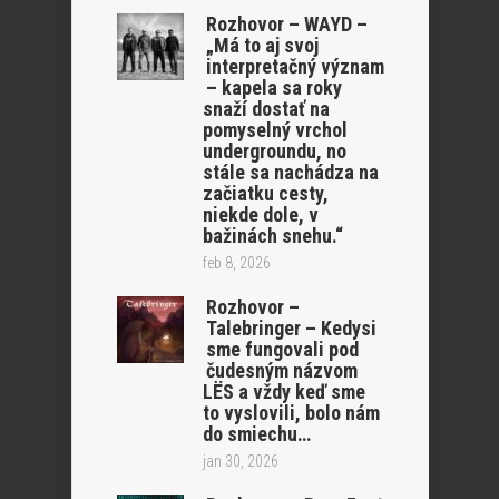
Rozhovor – WAYD –
„Má to aj svoj
interpretačný význam
– kapela sa roky
snaží dostať na
pomyselný vrchol
undergroundu, no
stále sa nachádza na
začiatku cesty,
niekde dole, v
bažinách snehu.“
feb 8, 2026
Rozhovor –
Talebringer – Kedysi
sme fungovali pod
čudesným názvom
LËS a vždy keď sme
to vyslovili, bolo nám
do smiechu…
jan 30, 2026