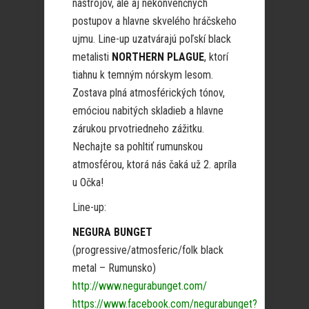
nástrojov, ale aj nekonvenčných
postupov a hlavne skvelého hráčskeho
ujmu. Line-up uzatvárajú poľskí black
metalisti
NORTHERN PLAGUE
, ktorí
tiahnu k temným nórskym lesom.
Zostava plná atmosférických tónov,
emóciou nabitých skladieb a hlavne
zárukou prvotriedneho zážitku.
Nechajte sa pohltiť rumunskou
atmosférou, ktorá nás čaká už 2. apríla
u Očka!
Line-up:
NEGURA BUNGET
(progressive/atmosferic/folk black
metal – Rumunsko)
http://www.negurabunget.com/
https://www.facebook.com/negurabunget?