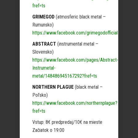
fref=ts
GRIMEGOD
(atmosferic black metal –
Rumunsko)
https://www.facebook.com/grimegodofficial
ABSTRACT
(instrumental metal –
Slovensko)
https://www.facebook.com/pages/Abstract-
Instrumetal-
metal/148486945167292?fref=ts
NORTHERN PLAGUE
(black metal –
Poľsko)
https://www.facebook.com/northernplague?
fref=ts
Vstup: 8€ predpredaj/10€ na mieste
Začiatok o 19:00