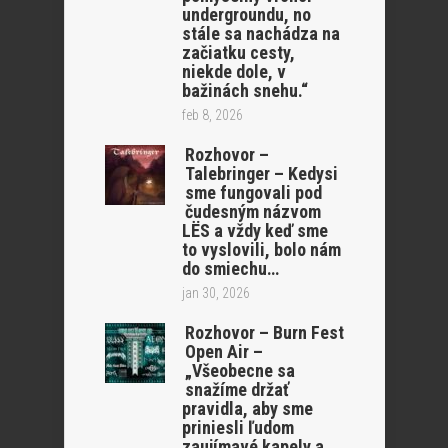
undergroundu, no
stále sa nachádza na
začiatku cesty,
niekde dole, v
bažinách snehu.“
feb 8, 2026
Rozhovor –
Talebringer – Kedysi
sme fungovali pod
čudesným názvom
LËS a vždy keď sme
to vyslovili, bolo nám
do smiechu…
jan 30, 2026
Rozhovor – Burn Fest
Open Air –
„Všeobecne sa
snažíme držať
pravidla, aby sme
priniesli ľudom
zaujímavé kapely a