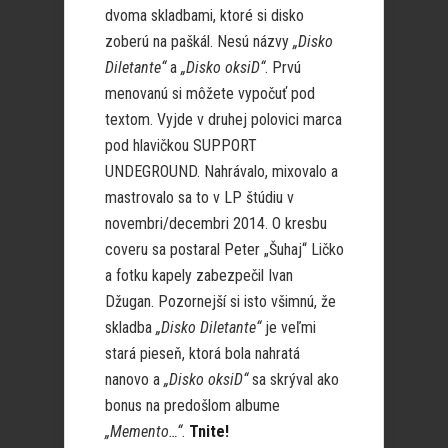
dvoma skladbami, ktoré si disko
zoberú na paškál. Nesú názvy
„Disko
Diletante“
a
„Disko oksiD“
. Prvú
menovanú si môžete vypočuť pod
textom. Vyjde v druhej polovici marca
pod hlavičkou SUPPORT
UNDEGROUND. Nahrávalo, mixovalo a
mastrovalo sa to v LP štúdiu v
novembri/decembri 2014. O kresbu
coveru sa postaral Peter „Šuhaj“ Ličko
a fotku kapely zabezpečil Ivan
Džugan. Pozornejší si isto všimnú, že
skladba
„Disko Diletante“
je veľmi
stará pieseň, ktorá bola nahratá
nanovo a
„Disko oksiD“
sa skrýval ako
bonus na predošlom albume
„Memento…“
.
Tnite!