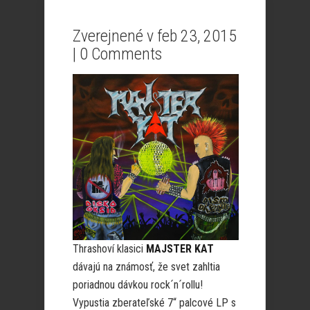
Zverejnené v feb 23, 2015
|
0 Comments
Thrashoví klasici
MAJSTER KAT
dávajú na známosť, že svet zahltia
poriadnou dávkou rock´n´rollu!
Vypustia zberateľské 7“ palcové LP s