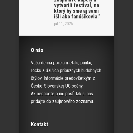
vytvorili festival, na
ktorý by sme aj sami
išli ako fanúšikovia.“
júl 11, 2025
O nás
Vaša denná porcia metalu, punku,
rocku a ďalších príbuzných hudobných
štýlov. Informácie predovšetkým z
Česko-Slovenskej UG scény.
Ak nechcete o nič prísť, tak si nás
pridajte do záujmového zoznamu.
Kontakt