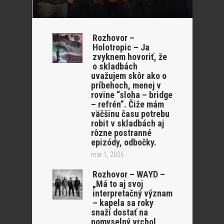
Rozhovor –
Holotropic – Ja
zvyknem hovoriť, že
o skladbách
uvažujem skôr ako o
príbehoch, menej v
rovine “sloha – bridge
– refrén”. Čiže mám
väčšinu času potrebu
robit v skladbách aj
rôzne postranné
epizódy, odbočky.
mar 1, 2026
Rozhovor – WAYD –
„Má to aj svoj
interpretačný význam
– kapela sa roky
snaží dostať na
pomyselný vrchol