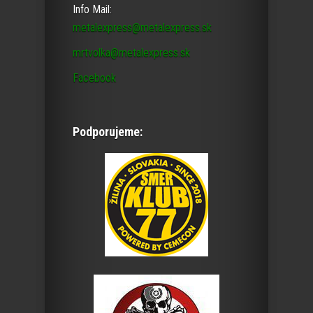
Info Mail:
metalexpress@metalexpress.sk
mrtvolka@metalexpress.sk
Facebook
Podporujeme: