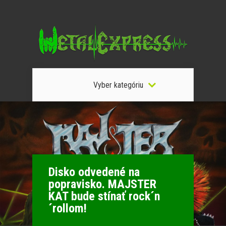
Vyber kategóriu
Disko odvedené na
popravisko. MAJSTER
KAT bude stínať rock´n
´rollom!