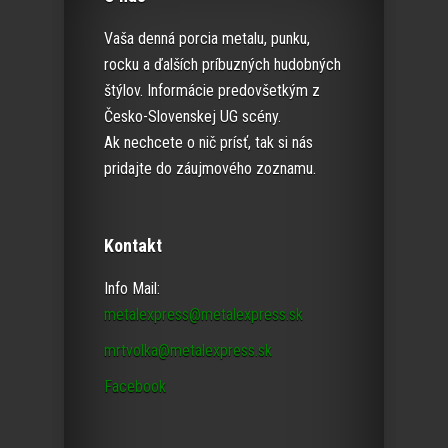
Vaša denná porcia metalu, punku,
rocku a ďalších príbuzných hudobných
štýlov. Informácie predovšetkým z
Česko-Slovenskej UG scény.
Ak nechcete o nič prísť, tak si nás
pridajte do záujmového zoznamu.
Kontakt
Info Mail:
metalexpress@metalexpress.sk
mrtvolka@metalexpress.sk
Facebook