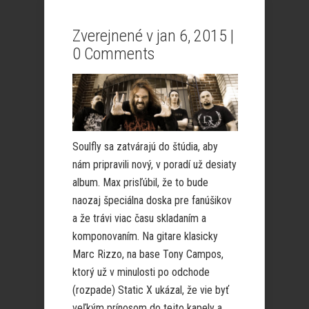
Zverejnené v jan 6, 2015 |
0 Comments
Soulfly sa zatvárajú do štúdia, aby
nám pripravili nový, v poradí už desiaty
album. Max prisľúbil, že to bude
naozaj špeciálna doska pre fanúšikov
a že trávi viac času skladaním a
komponovaním. Na gitare klasicky
Marc Rizzo, na base Tony Campos,
ktorý už v minulosti po odchode
(rozpade) Static X ukázal, že vie byť
veľkým prínosom do tejto kapely a