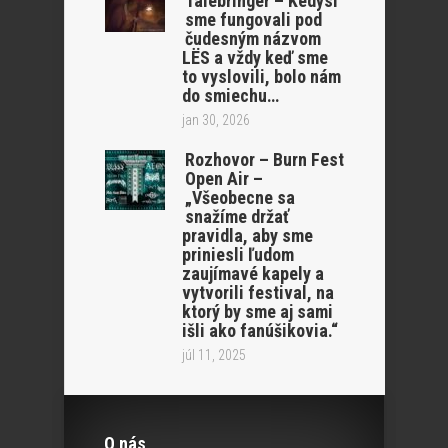
Talebringer – Kedysi
sme fungovali pod
čudesným názvom
LËS a vždy keď sme
to vyslovili, bolo nám
do smiechu…
jan 30, 2026
Rozhovor – Burn Fest
Open Air –
„Všeobecne sa
snažíme držať
pravidla, aby sme
priniesli ľudom
zaujímavé kapely a
vytvorili festival, na
ktorý by sme aj sami
išli ako fanúšikovia.“
júl 11, 2025
O nás