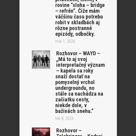
rovine “sloha – bridge
– refrén”. Čiže mám
väčšinu času potrebu
robit v skladbách aj
rôzne postranné
epizódy, odbočky.
mar 1, 2026
Rozhovor – WAYD –
„Má to aj svoj
interpretačný význam
– kapela sa roky
snaží dostať na
pomyselný vrchol
undergroundu, no
stále sa nachádza na
začiatku cesty,
niekde dole, v
bažinách snehu.“
feb 8, 2026
Rozhovor –