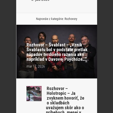
Najnovšie z kategórie:
Rozhovory
Rozhovor – Švablast – „Vznik
Švablastu bol v podstate pretlak
nápadov tvrdšieho razenia ako
napríklad v Davovej Psychóze…“
mar 17, 2026
Rozhovor –
Holotropic – Ja
zvyknem hovoriť, že
o skladbách
uvažujem skôr ako o
príbehoch, menej v