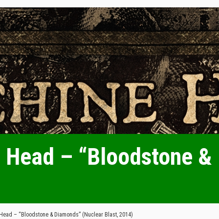
 Head – “Bloodstone &
ead – “Bloodstone & Diamonds” (Nuclear Blast, 2014)