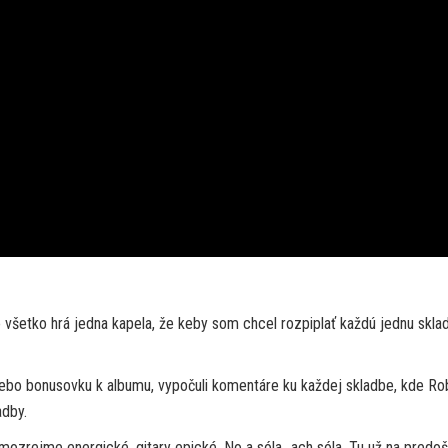
to všetko hrá jedna kapela, že keby som chcel rozpiplať každú jednu skla
 alebo bonusovku k albumu, vypočuli komentáre ku každej skladbe, kde Ro
adby.
amozrejme energické, gitary epické. No a sóla…ach sóla. Tu už na predoš