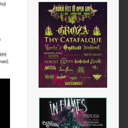
tojí
a
ajný
aní).