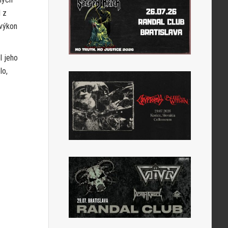
l z
 výkon
l jeho
lo,