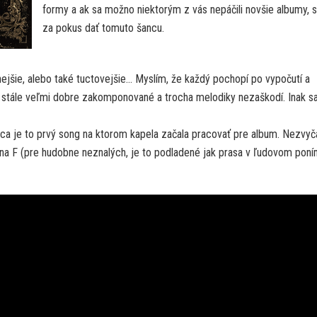
formy a ak sa možno niektorým z vás nepáčili novšie albumy, s
za pokus dať tomuto šancu.
jšie, alebo také tuctovejšie… Myslím, že každý pochopí po vypočutí a
 stále veľmi dobre zakomponované a trocha melodiky nezaškodí. Inak s
ca je to prvý song na ktorom kapela začala pracovať pre album. Nezvyč
na F (pre hudobne neznalých, je to podladené jak prasa v ľudovom poním