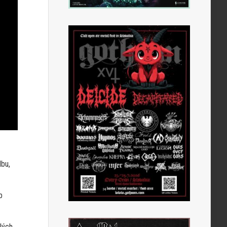
dbu,
b
lých