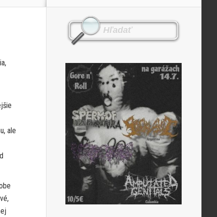
a,
jšie
u, ale
od
dobe
vé,
nej