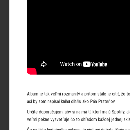
Album je tak veľmi rozmanitý a pritom stále je citiť, že 
asi by som napísal knihu dlhšiu ako Pán Prsteňov.
Určite doporučujem, aby si najmä tí, ktorí majú Spotify,
veľmi pekne vysvetľuje čo to ohľadom každej jednej skl
Čo sa týka hudobného výkonu, tu niet ani debaty. Bicie s