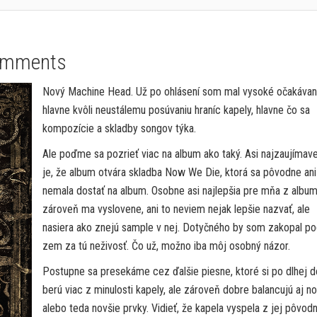
omments
Nový Machine Head. Už po ohlásení som mal vysoké očakávani
hlavne kvôli neustálemu posúvaniu hraníc kapely, hlavne čo sa
kompozície a skladby songov týka.
Ale poďme sa pozrieť viac na album ako taký. Asi najzaujímave
je, že album otvára skladba Now We Die, ktorá sa pôvodne ani
nemala dostať na album. Osobne asi najlepšia pre mňa z album
zároveň ma vyslovene, ani to neviem nejak lepšie nazvať, ale
nasiera ako znejú sample v nej. Dotyčného by som zakopal p
zem za tú neživosť. Čo už, možno iba môj osobný názor.
Postupne sa presekáme cez ďalšie piesne, ktoré si po dlhej 
berú viac z minulosti kapely, ale zároveň dobre balancujú aj no
alebo teda novšie prvky. Vidieť, že kapela vyspela z jej pôvod