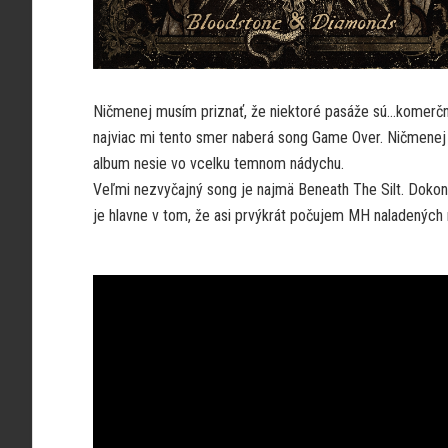
Ničmenej musím priznať, že niektoré pasáže sú…komerčne
najviac mi tento smer naberá song Game Over. Ničmenej
album nesie vo vcelku temnom nádychu.
Veľmi nezvyčajný song je najmä Beneath The Silt. Dokon
je hlavne v tom, že asi prvýkrát počujem MH naladených 