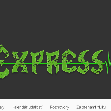
aly
Kalendár udalostí
Rozhovory
Za stenami hluku