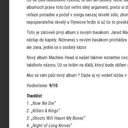
albumoch práve toto bol veľmi silný argument, prečo si da
reťaze poriadne a počuť v songu naozaj skvelé sólo, zko
nepopierateľne skvelý a Flynnove hrdlo si už čo to preská
Toto je zároveň prvý album s novým basákom. Jared MacEac
nástup do kapely. Ničmenej s novým basákom prichádza aj 
ale zasa, jedná sa o osobný názor.
Nový album Machine Head si našiel takmer instantne ces
takéhoto názoru. Už sa teším na ďalší, ktorý bude dúfam e
Ako sa vám páči nový album ? Dajte aj vy vedieť nižšie 
Hodnotenie:
9/10
Tracklist
:
1. „Now We Die“
2. „Killers & Kings“
3. „Ghosts Will Haunt My Bones“
4. „Night of Long Knives“