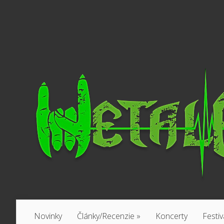
Novinky
Články/Recenzie
»
Koncerty
Festiv