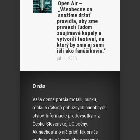
Open Air –
„Všeobecne sa
snažíme držať
pravidla, aby sme
priniesli ľudom
zaujímavé kapely a
vytvorili festival, na
ktorý by sme aj sami
išli ako fanúšikovia.“
júl 11, 2025
O nás
Vaša denná porcia metalu, punku,
rocku a ďalších príbuzných hudobných
štýlov. Informácie predovšetkým z
Česko-Slovenskej UG scény.
Ak nechcete o nič prísť, tak si nás