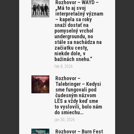
Rozhovor – WAYD –
„Má to aj svoj
interpretačný význam
– kapela sa roky
snaží dostať na
pomyselný vrchol
undergroundu, no
stále sa nachádza na
začiatku cesty,
niekde dole, v
bažinách snehu.“
feb 8, 2026
Rozhovor –
Talebringer – Kedysi
sme fungovali pod
čudesným názvom
LËS a vždy keď sme
to vyslovili, bolo nám
do smiechu…
jan 30, 2026
Rozhovor – Burn Fest