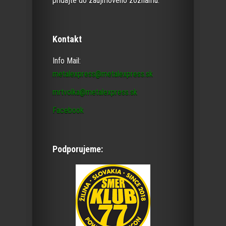
pridajte do záujmového zoznamu.
Kontakt
Info Mail:
metalexpress@metalexpress.sk
mrtvolka@metalexpress.sk
Facebook
Podporujeme: