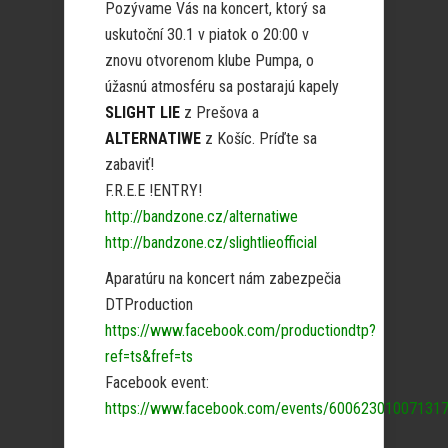
Pozývame Vás na koncert, ktorý sa
uskutoční 30.1 v piatok o 20:00 v
znovu otvorenom klube Pumpa, o
úžasnú atmosféru sa postarajú kapely
SLIGHT LIE
z Prešova a
ALTERNATIWE
z Košíc. Príďte sa
zabaviť!
F.R.E.E !ENTRY!
http://bandzone.cz/alternatiwe
http://bandzone.cz/slightlieofficial
Aparatúru na koncert nám zabezpečia
DTProduction
https://www.facebook.com/productiondtp?
ref=ts&fref=ts
Facebook event:
https://www.facebook.com/events/600623010071317