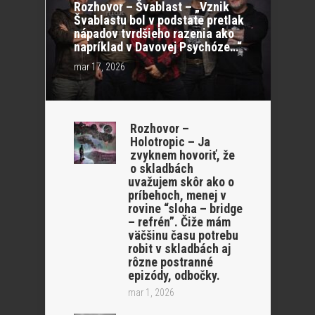
Rozhovor – Švablast – „Vznik
Švablastu bol v podstate pretlak
nápadov tvrdšieho razenia ako
napríklad v Davovej Psychóze…“
mar 17, 2026
Rozhovor –
Holotropic – Ja
zvyknem hovoriť, že
o skladbách
uvažujem skôr ako o
príbehoch, menej v
rovine “sloha – bridge
– refrén”. Čiže mám
väčšinu času potrebu
robit v skladbách aj
rôzne postranné
epizódy, odbočky.
mar 1, 2026